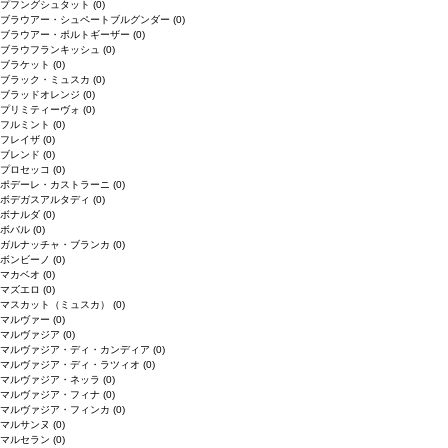
プフングシュタット
(0)
ブラウアー・シュペートブルグンダー
(0)
ブラウアー・ポルトギーザー
(0)
ブラウフランキッシュ
(0)
ブラケット
(0)
ブラック・ミュスカ
(0)
ブラッドオレンジ
(0)
プリミティーヴォ
(0)
フルミント
(0)
フレイザ
(0)
ブレンド
(0)
プロセッコ
(0)
ポデーレ・カストラーニ
(0)
ボデガスアルタディ
(0)
ボナルダ
(0)
ボバル
(0)
ガルナッチャ・ブランカ
(0)
ボンビーノ
(0)
マカベオ
(0)
マズエロ
(0)
マスカット（ミュスカ）
(0)
マルヴァー
(0)
マルヴァジア
(0)
マルヴァジア・ディ・カンディア
(0)
マルヴァジア・ディ・ラツィオ
(0)
マルヴァジア・ネッラ
(0)
マルヴァジア・フィナ
(0)
マルヴァジア・フィンカ
(0)
マルサンヌ
(0)
マルセラン
(0)