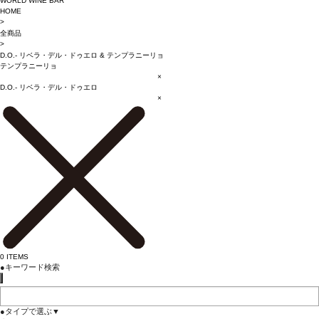
WORLD WINE BAR
HOME
>
全商品
>
D.O.- リベラ・デル・ドゥエロ
&
テンプラニーリョ
テンプラニーリョ
×
D.O.- リベラ・デル・ドゥエロ
×
0
ITEMS
●
キーワード検索
●
タイプで選ぶ
▼