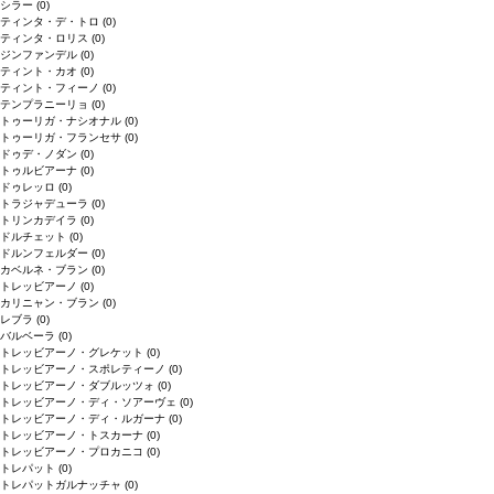
シラー
(0)
ティンタ・デ・トロ
(0)
ティンタ・ロリス
(0)
ジンファンデル
(0)
ティント・カオ
(0)
ティント・フィーノ
(0)
テンプラニーリョ
(0)
トゥーリガ・ナシオナル
(0)
トゥーリガ・フランセサ
(0)
ドゥデ・ノダン
(0)
トゥルビアーナ
(0)
ドゥレッロ
(0)
トラジャデューラ
(0)
トリンカデイラ
(0)
ドルチェット
(0)
ドルンフェルダー
(0)
カベルネ・ブラン
(0)
トレッビアーノ
(0)
カリニャン・ブラン
(0)
レブラ
(0)
バルベーラ
(0)
トレッビアーノ・グレケット
(0)
トレッビアーノ・スポレティーノ
(0)
トレッビアーノ・ダブルッツォ
(0)
トレッビアーノ・ディ・ソアーヴェ
(0)
トレッビアーノ・ディ・ルガーナ
(0)
トレッビアーノ・トスカーナ
(0)
トレッビアーノ・プロカニコ
(0)
トレパット
(0)
トレパットガルナッチャ
(0)