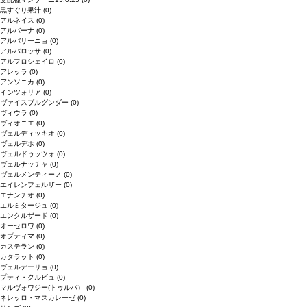
黒すぐり果汁
(0)
アルネイス
(0)
アルバーナ
(0)
アルバリーニョ
(0)
アルバロッサ
(0)
アルフロシェイロ
(0)
アレッラ
(0)
アンソニカ
(0)
インツォリア
(0)
ヴァイスブルグンダー
(0)
ヴィウラ
(0)
ヴィオニエ
(0)
ヴェルディッキオ
(0)
ヴェルデホ
(0)
ヴェルドゥッツォ
(0)
ヴェルナッチャ
(0)
ヴェルメンティーノ
(0)
エイレンフェルザー
(0)
エナンチオ
(0)
エルミタージュ
(0)
エンクルザード
(0)
オーセロワ
(0)
オプティマ
(0)
カステラン
(0)
カタラット
(0)
ヴェルデーリョ
(0)
プティ・クルビュ
(0)
マルヴォワジー(トゥルバ）
(0)
ネレッロ・マスカレーゼ
(0)