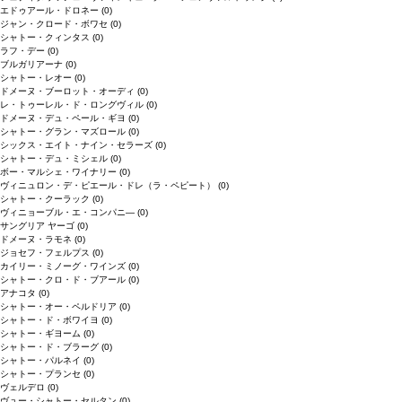
エドゥアール・ドロネー
(0)
ジャン・クロード・ボワセ
(0)
シャトー・クィンタス
(0)
ラフ・デー
(0)
ブルガリアーナ
(0)
シャトー・レオー
(0)
ドメーヌ・ブーロット・オーディ
(0)
レ・トゥーレル・ド・ロングヴィル
(0)
ドメーヌ・デュ・ペール・ギヨ
(0)
シャトー・グラン・マズロール
(0)
シックス・エイト・ナイン・セラーズ
(0)
シャトー・デュ・ミシェル
(0)
ボー・マルシェ・ワイナリー
(0)
ヴィニュロン・デ・ピエール・ドレ（ラ・ペピート）
(0)
シャトー・クーラック
(0)
ヴィニョーブル・エ・コンパニ―
(0)
サングリア ヤーゴ
(0)
ドメーヌ・ラモネ
(0)
ジョセフ・フェルプス
(0)
カイリー・ミノーグ・ワインズ
(0)
シャトー・クロ・ド・ブアール
(0)
アナコタ
(0)
シャトー・オー・ペルドリア
(0)
シャトー・ド・ボワイヨ
(0)
シャトー・ギヨーム
(0)
シャトー・ド・ブラーグ
(0)
シャトー・パルネイ
(0)
シャトー・プランセ
(0)
ヴェルデロ
(0)
ヴュー・シャトー・セルタン
(0)