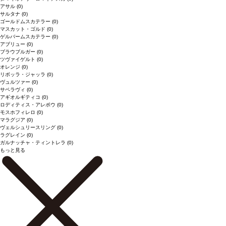
アサル
(0)
サルタナ
(0)
ゴールドムスカテラー
(0)
マスカット・ゴルド
(0)
ゲルバームスカテラー
(0)
アブリュー
(0)
ブラウブルガー
(0)
ツヴァイゲルト
(0)
オレンジ
(0)
リボッラ・ジャッラ
(0)
ヴュルツァー
(0)
サペラヴィ
(0)
アギオルギティコ
(0)
ロディティス・アレポウ
(0)
モスホフィレロ
(0)
マラグジア
(0)
ヴェルシュリースリング
(0)
ラグレイン
(0)
ガルナッチャ・ティントレラ
(0)
もっと見る