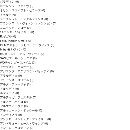
パラディン
(0)
ローレンツ・ファイヴ
(0)
オリン・スウィフト・セラーズ
(0)
ドゥルト
(0)
シークレット・インダルジェンス
(0)
フランソワ・L・ヴィトン コレクション
(0)
コニャック・レロー
(0)
14ハンズ・ワイナリー
(0)
E.ギガル
(0)
Ferd. Pieroth GmbH
(0)
GLMエストラーテヒヤ・デ・ヴィノス
(0)
M by モナヴァン
(0)
MGM モンド・デル・ヴィーノ
(0)
SASピエール・シェニエ
(0)
WGテゥンガースハイム
(0)
アウグスト・ケスラー
(0)
アジエンダ・アグリコラ・パセッティ
(0)
アラルディカ
(0)
アリアンス・ロワール
(0)
アルタ・アレーリャ
(0)
アルタディ
(0)
ルフィーノ
(0)
アルティガ・フュステル
(0)
アルノー・バイヨ
(0)
アルマヴィーヴァ
(0)
アルマニャック・ドゥロール
(0)
アンティノリ
(0)
アンテロ・メンチェタ・ファミリー
(0)
アンドリュー・ピース・ワインズ
(0)
アンドレ・ボロディン
(0)