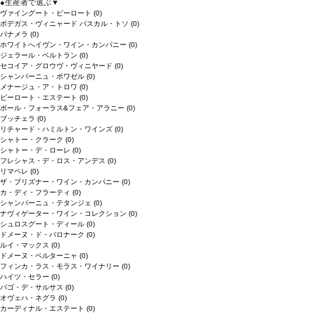
●
生産者で選ぶ
▼
ヴァイングート・ピーロート
(0)
ボデガス・ヴィニャード パスカル・トソ
(0)
パナメラ
(0)
ホワイトへイヴン・ワイン・カンパニー
(0)
ジェラール・ベルトラン
(0)
セコイア・グロウヴ・ヴィニヤード
(0)
シャンパーニュ・ボワゼル
(0)
メナージュ・ア・トロワ
(0)
ピーロート・エステート
(0)
ボール・フォーラス&フェア・アラニー
(0)
ブッチェラ
(0)
リチャード・ハミルトン・ワインズ
(0)
シャトー・クラーク
(0)
シャトー・デ・ローレ
(0)
フレシャス・デ・ロス・アンデス
(0)
リマペレ
(0)
ザ・プリズナー・ワイン・カンパニー
(0)
カ・ディ・フラーティ
(0)
シャンパーニュ・テタンジェ
(0)
ナヴィゲーター・ワイン・コレクション
(0)
シュロスグート・ディール
(0)
ドメーヌ・ド・バロナーク
(0)
ルイ・マックス
(0)
ドメーヌ・ベルターニャ
(0)
フィンカ・ラス・モラス・ワイナリー
(0)
ハイツ・セラー
(0)
パゴ・デ・サルサス
(0)
オヴェハ・ネグラ
(0)
カーディナル・エステート
(0)