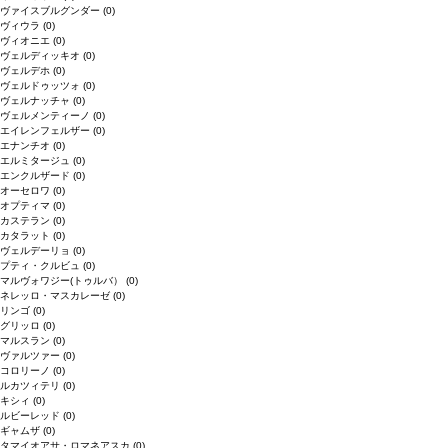
ヴァイスブルグンダー
(0)
ヴィウラ
(0)
ヴィオニエ
(0)
ヴェルディッキオ
(0)
ヴェルデホ
(0)
ヴェルドゥッツォ
(0)
ヴェルナッチャ
(0)
ヴェルメンティーノ
(0)
エイレンフェルザー
(0)
エナンチオ
(0)
エルミタージュ
(0)
エンクルザード
(0)
オーセロワ
(0)
オプティマ
(0)
カステラン
(0)
カタラット
(0)
ヴェルデーリョ
(0)
プティ・クルビュ
(0)
マルヴォワジー(トゥルバ）
(0)
ネレッロ・マスカレーゼ
(0)
リンゴ
(0)
グリッロ
(0)
マルスラン
(0)
ヴァルツァー
(0)
コロリーノ
(0)
ルカツィテリ
(0)
キシィ
(0)
ルビーレッド
(0)
ギャムザ
(0)
タマイオアサ・ロマネアスカ
(0)