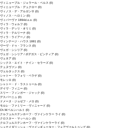
ヴィニョーブル・ジェラール・ペルス
(0)
ヴィニョーブル・デュクロー
(0)
ヴィノス・デ・アルガンサ
(0)
ヴィノス・ヘロミン
(0)
ヴィパーヴァ 1894d.o.o.
(0)
ヴィラ・ウォルフ
(0)
ヴィラ・デッリ・オリミ
(0)
ヴィラ・テルリーナ
(0)
ヴィラ・ライアーノ
(0)
ヴィンテージ・ハウス 1881
(0)
ヴーヴ・ドゥ・フランス
(0)
ヴェガ・シシリア
(0)
ヴェガ・シシリア / ボデガス・ピンティア
(0)
ヴェネア
(0)
シックス・エイト・ナイン・セラーズ
(0)
テュヌヴァン
(0)
ヴェルタックス
(0)
シャトー・ラフォリ・ペラゲ
(0)
モレッロ
(0)
シャトー・ド・ラストゥール
(0)
デイヴ・フィニー
(0)
スリー・フィンガー・ジャック
(0)
デスパーニュ
(0)
ドメーヌ・ジョゼフ・メロ
(0)
モルレ・ファミリー・ヴィニャード
(0)
Ch.W.ベルンハルト
(0)
クルフュルステンホーフ・ヴァインケラー ライ
(0)
クロスター・マッヘルン
(0)
クルフュルステンホーフ・ヴァインケラーライ
(0)
シュナイダリッシェ・ヴァインギューター・フェアヴァルトゥング
(0)