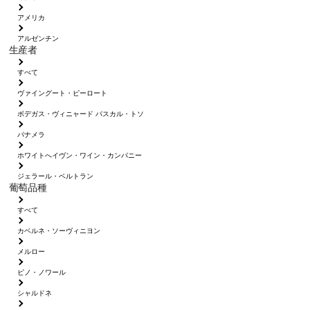
アメリカ
アルゼンチン
生産者
すべて
ヴァイングート・ピーロート
ボデガス・ヴィニャード パスカル・トソ
パナメラ
ホワイトへイヴン・ワイン・カンパニー
ジェラール・ベルトラン
葡萄品種
すべて
カベルネ・ソーヴィニヨン
メルロー
ピノ・ノワール
シャルドネ