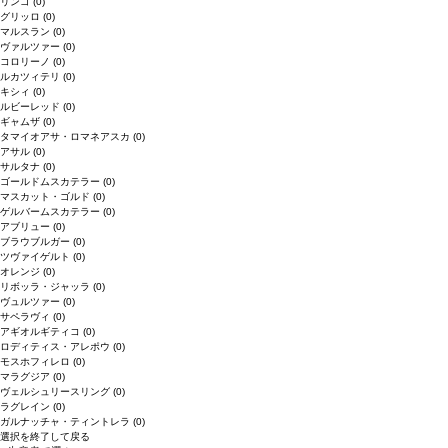
リンゴ
(0)
グリッロ
(0)
マルスラン
(0)
ヴァルツァー
(0)
コロリーノ
(0)
ルカツィテリ
(0)
キシィ
(0)
ルビーレッド
(0)
ギャムザ
(0)
タマイオアサ・ロマネアスカ
(0)
アサル
(0)
サルタナ
(0)
ゴールドムスカテラー
(0)
マスカット・ゴルド
(0)
ゲルバームスカテラー
(0)
アブリュー
(0)
ブラウブルガー
(0)
ツヴァイゲルト
(0)
オレンジ
(0)
リボッラ・ジャッラ
(0)
ヴュルツァー
(0)
サペラヴィ
(0)
アギオルギティコ
(0)
ロディティス・アレポウ
(0)
モスホフィレロ
(0)
マラグジア
(0)
ヴェルシュリースリング
(0)
ラグレイン
(0)
ガルナッチャ・ティントレラ
(0)
選択を終了して戻る