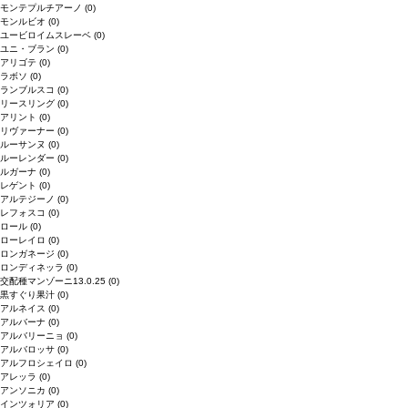
モンテプルチアーノ
(0)
モンルビオ
(0)
ユービロイムスレーベ
(0)
ユニ・ブラン
(0)
アリゴテ
(0)
ラボソ
(0)
ランブルスコ
(0)
リースリング
(0)
アリント
(0)
リヴァーナー
(0)
ルーサンヌ
(0)
ルーレンダー
(0)
ルガーナ
(0)
レゲント
(0)
アルテジーノ
(0)
レフォスコ
(0)
ロール
(0)
ローレイロ
(0)
ロンガネージ
(0)
ロンディネッラ
(0)
交配種マンゾーニ13.0.25
(0)
黒すぐり果汁
(0)
アルネイス
(0)
アルバーナ
(0)
アルバリーニョ
(0)
アルバロッサ
(0)
アルフロシェイロ
(0)
アレッラ
(0)
アンソニカ
(0)
インツォリア
(0)