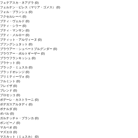
フェテアスカ・ネアグラ
(0)
フェルナン・ピレス（マリア・ゴメス）
(0)
フォル・ブランシュ
(0)
フクセルレーベ
(0)
プティ・ヴェルド
(0)
プティ・シラー
(0)
プティ・マンサン
(0)
プティ・メルロー
(0)
プティット・アルヴィーヌ
(0)
プフングシュタット
(0)
ブラウアー・シュペートブルグンダー
(0)
ブラウアー・ポルトギーザー
(0)
ブラウフランキッシュ
(0)
ブラケット
(0)
ブラック・ミュスカ
(0)
ブラッドオレンジ
(0)
プリミティーヴォ
(0)
フルミント
(0)
フレイザ
(0)
ブレンド
(0)
プロセッコ
(0)
ポデーレ・カストラーニ
(0)
ボデガスアルタディ
(0)
ボナルダ
(0)
ボバル
(0)
ガルナッチャ・ブランカ
(0)
ボンビーノ
(0)
マカベオ
(0)
マズエロ
(0)
マスカット（ミュスカ）
(0)