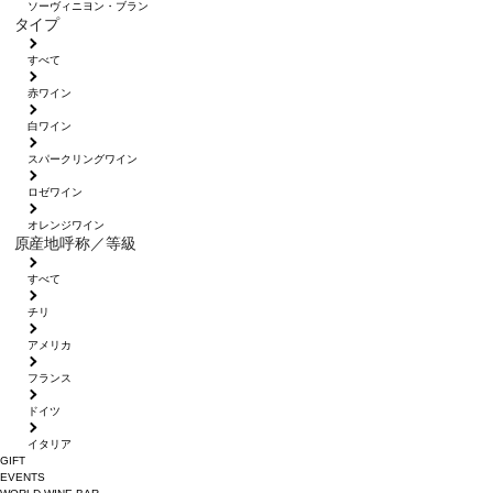
ソーヴィニヨン・ブラン
タイプ
すべて
赤ワイン
白ワイン
スパークリングワイン
ロゼワイン
オレンジワイン
原産地呼称／等級
すべて
チリ
アメリカ
フランス
ドイツ
イタリア
GIFT
EVENTS