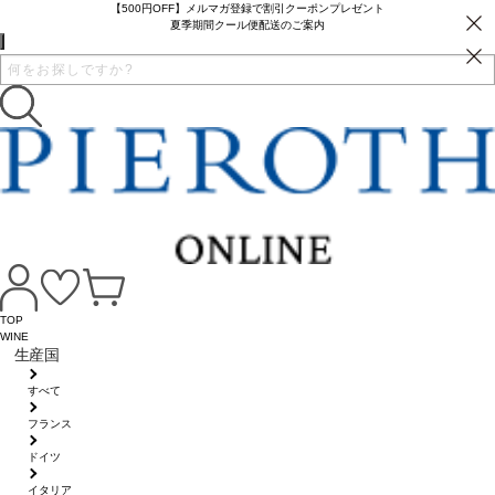
【500円OFF】メルマガ登録で割引クーポンプレゼント
夏季期間クール便配送のご案内
TOP
WINE
生産国
すべて
フランス
ドイツ
イタリア