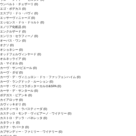
ウンベルト・チェザーリ
(0)
エゴ・ボデカス
(0)
エスプリ・ドゥ・パヴィ
(0)
エッサーヴィニャーズ
(0)
エッセンス・ドゥ・ドゥルト
(0)
エノリア化粧品
(0)
エンクルザード
(0)
エンリコ・セラフィーノ
(0)
オーパス・ワン
(0)
オクソ
(0)
オショネシー
(0)
オッドフェルヴィンヤード
(0)
オルネッライア
(0)
カ・マイオル
(0)
カーヴ・サン=ピエール
(0)
カーヴ・ダゼ
(0)
カーヴ・デ・ヴィニュロン・ドゥ・ファッフェンハイム
(0)
カーヴ・ラングドック・ルーション
(0)
カーサ・ヴィニコラボッターカルロ&SPA
(0)
カーサ・デ・サンタール
(0)
ボデガス・ビアンキ
(0)
カイアロッサ
(0)
カヴィッキオリ
(0)
カスティーヨ・ラバスティーダ
(0)
カステッロ・モンテ・ヴィビアーノ・ワイナリー
(0)
カストロ・デッラ・パネレッタ
(0)
カタラット
(0)
カテナ・サパータ
(0)
カプサンディー・ファミリー・ワイナリー
(0)