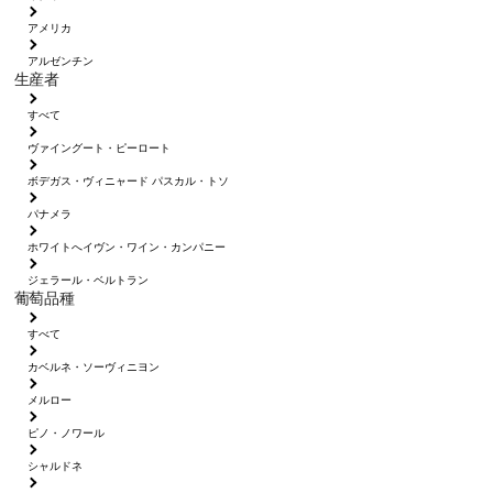
アメリカ
アルゼンチン
生産者
すべて
ヴァイングート・ピーロート
ボデガス・ヴィニャード パスカル・トソ
パナメラ
ホワイトへイヴン・ワイン・カンパニー
ジェラール・ベルトラン
葡萄品種
すべて
カベルネ・ソーヴィニヨン
メルロー
ピノ・ノワール
シャルドネ