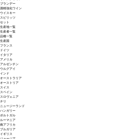
ブランデー
酒精強化ワイン
ウイスキー
スピリッツ
セット
生産地一覧
生産者一覧
品種一覧
生産国
フランス
ドイツ
イタリア
アメリカ
アルゼンチン
ウルグアイ
インド
オーストラリア
オーストリア
スイス
スペイン
スロヴェニア
チリ
ニュージーランド
ハンガリー
ポルトガル
ルーマニア
南アフリカ
ブルガリア
イギリス
ジョージア