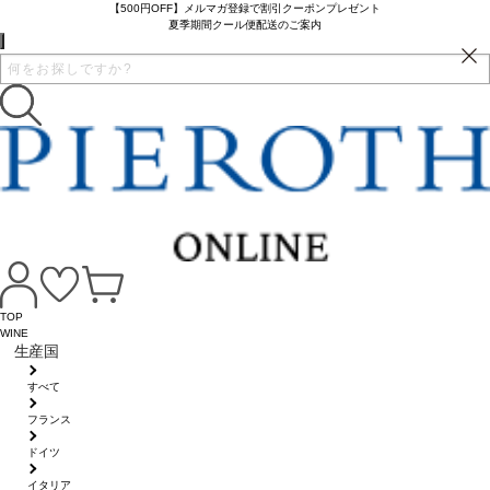
【500円OFF】メルマガ登録で割引クーポンプレゼント
夏季期間クール便配送のご案内
TOP
WINE
生産国
すべて
フランス
ドイツ
イタリア