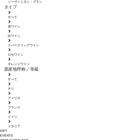
ソーヴィニヨン・ブラン
タイプ
すべて
赤ワイン
白ワイン
スパークリングワイン
ロゼワイン
オレンジワイン
原産地呼称／等級
すべて
チリ
アメリカ
フランス
ドイツ
イタリア
GIFT
EVENTS