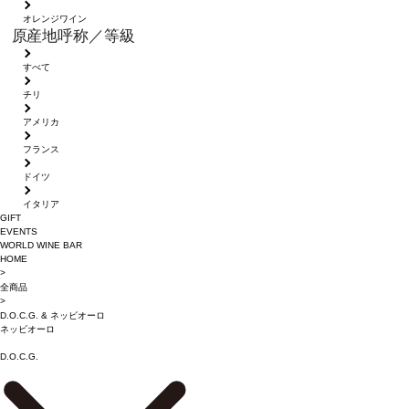
オレンジワイン
原産地呼称／等級
すべて
チリ
アメリカ
フランス
ドイツ
イタリア
GIFT
EVENTS
WORLD WINE BAR
HOME
>
全商品
>
D.O.C.G.
&
ネッビオーロ
ネッビオーロ
D.O.C.G.