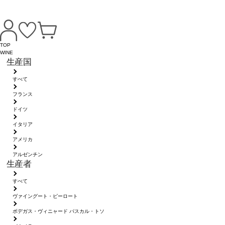
TOP
WINE
生産国
すべて
フランス
ドイツ
イタリア
アメリカ
アルゼンチン
生産者
すべて
ヴァイングート・ピーロート
ボデガス・ヴィニャード パスカル・トソ