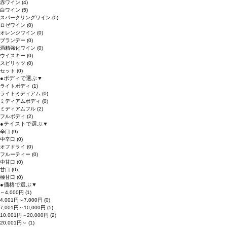
赤ワイン
(4)
白ワイン
(5)
スパークリングワイン
(0)
ロゼワイン
(0)
オレンジワイン
(0)
ブランデー
(0)
酒精強化ワイン
(0)
ウイスキー
(0)
スピリッツ
(0)
セット
(0)
●
ボディで選ぶ
▼
ライトボディ
(1)
ライトミディアム
(0)
ミディアムボディ
(0)
ミディアムフル
(2)
フルボディ
(2)
●
テイストで選ぶ
▼
辛口
(9)
中辛口
(0)
オフドライ
(0)
フルーティー
(0)
中甘口
(0)
甘口
(0)
極甘口
(0)
●
価格で選ぶ
▼
～4,000円
(1)
4,001円～7,000円
(0)
7,001円～10,000円
(5)
10,001円～20,000円
(2)
20,001円～
(1)