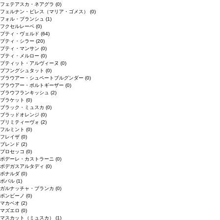
フェテアスカ・ネアグラ
(0)
フェルナン・ピレス（マリア・ゴメス）
(0)
フォル・ブランシュ
(1)
フクセルレーベ
(0)
プティ・ヴェルド
(64)
プティ・シラー
(20)
プティ・マンサン
(0)
プティ・メルロー
(0)
プティット・アルヴィーヌ
(0)
プフングシュタット
(0)
ブラウアー・シュペートブルグンダー
(0)
ブラウアー・ポルトギーザー
(0)
ブラウフランキッシュ
(2)
ブラケット
(0)
ブラック・ミュスカ
(0)
ブラッドオレンジ
(0)
プリミティーヴォ
(2)
フルミント
(0)
フレイザ
(0)
ブレンド
(2)
プロセッコ
(0)
ポデーレ・カストラーニ
(0)
ボデガスアルタディ
(0)
ボナルダ
(0)
ボバル
(1)
ガルナッチャ・ブランカ
(0)
ボンビーノ
(0)
マカベオ
(2)
マズエロ
(0)
マスカット（ミュスカ）
(1)