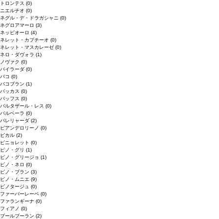
トロンテス
(0)
ニエルチオ
(0)
ネグル・デ・ドラガシャニ
(0)
ネグロアマーロ
(3)
ネッビオーロ
(4)
ネレット・カプチーオ
(0)
ネレット・マスカレーゼ
(0)
ネロ・ダヴォラ
(1)
ノヴァク
(0)
バイラーダ
(0)
バコ
(0)
バコブラン
(1)
バッカス
(0)
バッフス
(0)
バルタザール・レス
(0)
バルベーラ
(0)
パレリャーダ
(2)
ピアンデロリーノ
(0)
ビカル
(2)
ピニョレット
(0)
ピノ・グリ
(1)
ピノ・グリージョ
(1)
ピノ・ネロ
(0)
ピノ・ブラン
(3)
ピノ・ムニエ
(9)
ピノタージュ
(0)
ファーバーレーベ
(0)
ファランギーナ
(0)
フィアノ
(0)
ブールブーラン
(2)