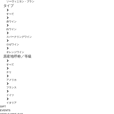
ソーヴィニヨン・ブラン
タイプ
すべて
赤ワイン
白ワイン
スパークリングワイン
ロゼワイン
オレンジワイン
原産地呼称／等級
すべて
チリ
アメリカ
フランス
ドイツ
イタリア
GIFT
EVENTS