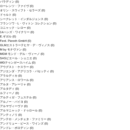
パラディン
(0)
ローレンツ・ファイヴ
(0)
オリン・スウィフト・セラーズ
(0)
ドゥルト
(0)
シークレット・インダルジェンス
(0)
フランソワ・L・ヴィトン コレクション
(0)
コニャック・レロー
(0)
14ハンズ・ワイナリー
(0)
E.ギガル
(0)
Ferd. Pieroth GmbH
(0)
GLMエストラーテヒヤ・デ・ヴィノス
(0)
M by モナヴァン
(0)
MGM モンド・デル・ヴィーノ
(0)
SASピエール・シェニエ
(0)
WGテゥンガースハイム
(0)
アウグスト・ケスラー
(0)
アジエンダ・アグリコラ・パセッティ
(0)
アラルディカ
(0)
アリアンス・ロワール
(0)
アルタ・アレーリャ
(0)
アルタディ
(0)
ルフィーノ
(0)
アルティガ・フュステル
(0)
アルノー・バイヨ
(0)
アルマヴィーヴァ
(0)
アルマニャック・ドゥロール
(0)
アンティノリ
(0)
アンテロ・メンチェタ・ファミリー
(0)
アンドリュー・ピース・ワインズ
(0)
アンドレ・ボロディン
(0)