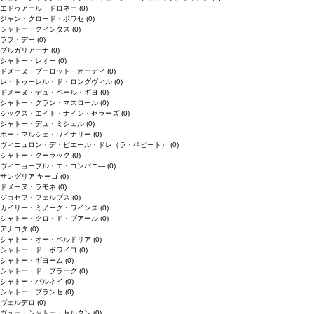
エドゥアール・ドロネー
(0)
ジャン・クロード・ボワセ
(0)
シャトー・クィンタス
(0)
ラフ・デー
(0)
ブルガリアーナ
(0)
シャトー・レオー
(0)
ドメーヌ・ブーロット・オーディ
(0)
レ・トゥーレル・ド・ロングヴィル
(0)
ドメーヌ・デュ・ペール・ギヨ
(0)
シャトー・グラン・マズロール
(0)
シックス・エイト・ナイン・セラーズ
(0)
シャトー・デュ・ミシェル
(0)
ボー・マルシェ・ワイナリー
(0)
ヴィニュロン・デ・ピエール・ドレ（ラ・ペピート）
(0)
シャトー・クーラック
(0)
ヴィニョーブル・エ・コンパニ―
(0)
サングリア ヤーゴ
(0)
ドメーヌ・ラモネ
(0)
ジョセフ・フェルプス
(0)
カイリー・ミノーグ・ワインズ
(0)
シャトー・クロ・ド・ブアール
(0)
アナコタ
(0)
シャトー・オー・ペルドリア
(0)
シャトー・ド・ボワイヨ
(0)
シャトー・ギヨーム
(0)
シャトー・ド・ブラーグ
(0)
シャトー・パルネイ
(0)
シャトー・プランセ
(0)
ヴェルデロ
(0)
ヴュー・シャトー・セルタン
(0)