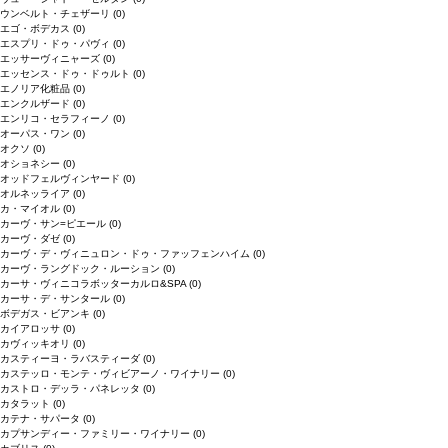
ウンベルト・チェザーリ
(0)
エゴ・ボデカス
(0)
エスプリ・ドゥ・パヴィ
(0)
エッサーヴィニャーズ
(0)
エッセンス・ドゥ・ドゥルト
(0)
エノリア化粧品
(0)
エンクルザード
(0)
エンリコ・セラフィーノ
(0)
オーパス・ワン
(0)
オクソ
(0)
オショネシー
(0)
オッドフェルヴィンヤード
(0)
オルネッライア
(0)
カ・マイオル
(0)
カーヴ・サン=ピエール
(0)
カーヴ・ダゼ
(0)
カーヴ・デ・ヴィニュロン・ドゥ・ファッフェンハイム
(0)
カーヴ・ラングドック・ルーション
(0)
カーサ・ヴィニコラボッターカルロ&SPA
(0)
カーサ・デ・サンタール
(0)
ボデガス・ビアンキ
(0)
カイアロッサ
(0)
カヴィッキオリ
(0)
カスティーヨ・ラバスティーダ
(0)
カステッロ・モンテ・ヴィビアーノ・ワイナリー
(0)
カストロ・デッラ・パネレッタ
(0)
カタラット
(0)
カテナ・サパータ
(0)
カプサンディー・ファミリー・ワイナリー
(0)