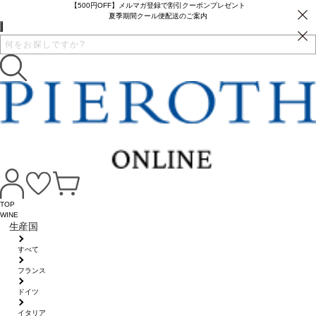
【500円OFF】メルマガ登録で割引クーポンプレゼント
夏季期間クール便配送のご案内
TOP
WINE
生産国
すべて
フランス
ドイツ
イタリア