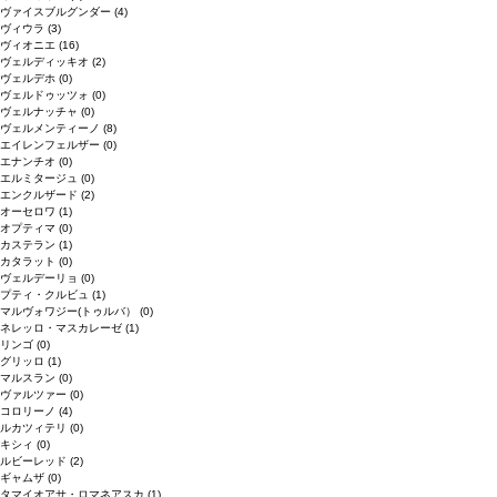
ヴァイスブルグンダー
(4)
ヴィウラ
(3)
ヴィオニエ
(16)
ヴェルディッキオ
(2)
ヴェルデホ
(0)
ヴェルドゥッツォ
(0)
ヴェルナッチャ
(0)
ヴェルメンティーノ
(8)
エイレンフェルザー
(0)
エナンチオ
(0)
エルミタージュ
(0)
エンクルザード
(2)
オーセロワ
(1)
オプティマ
(0)
カステラン
(1)
カタラット
(0)
ヴェルデーリョ
(0)
プティ・クルビュ
(1)
マルヴォワジー(トゥルバ）
(0)
ネレッロ・マスカレーゼ
(1)
リンゴ
(0)
グリッロ
(1)
マルスラン
(0)
ヴァルツァー
(0)
コロリーノ
(4)
ルカツィテリ
(0)
キシィ
(0)
ルビーレッド
(2)
ギャムザ
(0)
タマイオアサ・ロマネアスカ
(1)