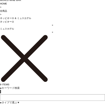
WORLD WINE BAR
HOME
>
全商品
>
ネッビオーロ
&
ミュスカデル
ネッビオーロ
×
ミュスカデル
×
9
ITEMS
●
キーワード検索
●
タイプで選ぶ
▼