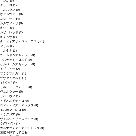
リンゴ
(0)
グリッロ
(1)
マルスラン
(0)
ヴァルツァー
(0)
コロリーノ
(4)
ルカツィテリ
(0)
キシィ
(0)
ルビーレッド
(2)
ギャムザ
(0)
タマイオアサ・ロマネアスカ
(1)
アサル
(0)
サルタナ
(1)
ゴールドムスカテラー
(0)
マスカット・ゴルド
(0)
ゲルバームスカテラー
(0)
アブリュー
(2)
ブラウブルガー
(1)
ツヴァイゲルト
(1)
オレンジ
(0)
リボッラ・ジャッラ
(0)
ヴュルツァー
(0)
サペラヴィ
(1)
アギオルギティコ
(0)
ロディティス・アレポウ
(0)
モスホフィレロ
(0)
マラグジア
(0)
ヴェルシュリースリング
(0)
ラグレイン
(1)
ガルナッチャ・ティントレラ
(0)
選択を終了して戻る