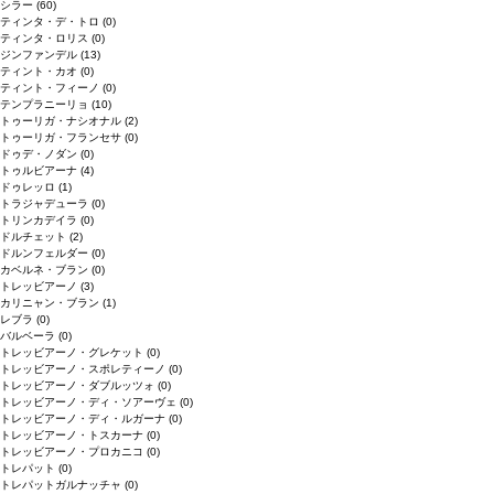
シラー
(60)
ティンタ・デ・トロ
(0)
ティンタ・ロリス
(0)
ジンファンデル
(13)
ティント・カオ
(0)
ティント・フィーノ
(0)
テンプラニーリョ
(10)
トゥーリガ・ナシオナル
(2)
トゥーリガ・フランセサ
(0)
ドゥデ・ノダン
(0)
トゥルビアーナ
(4)
ドゥレッロ
(1)
トラジャデューラ
(0)
トリンカデイラ
(0)
ドルチェット
(2)
ドルンフェルダー
(0)
カベルネ・ブラン
(0)
トレッビアーノ
(3)
カリニャン・ブラン
(1)
レブラ
(0)
バルベーラ
(0)
トレッビアーノ・グレケット
(0)
トレッビアーノ・スポレティーノ
(0)
トレッビアーノ・ダブルッツォ
(0)
トレッビアーノ・ディ・ソアーヴェ
(0)
トレッビアーノ・ディ・ルガーナ
(0)
トレッビアーノ・トスカーナ
(0)
トレッビアーノ・プロカニコ
(0)
トレパット
(0)
トレパットガルナッチャ
(0)