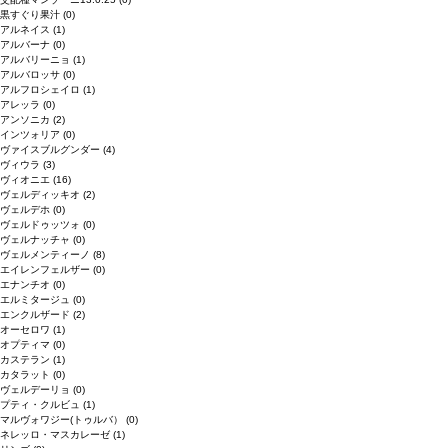
黒すぐり果汁
(0)
アルネイス
(1)
アルバーナ
(0)
アルバリーニョ
(1)
アルバロッサ
(0)
アルフロシェイロ
(1)
アレッラ
(0)
アンソニカ
(2)
インツォリア
(0)
ヴァイスブルグンダー
(4)
ヴィウラ
(3)
ヴィオニエ
(16)
ヴェルディッキオ
(2)
ヴェルデホ
(0)
ヴェルドゥッツォ
(0)
ヴェルナッチャ
(0)
ヴェルメンティーノ
(8)
エイレンフェルザー
(0)
エナンチオ
(0)
エルミタージュ
(0)
エンクルザード
(2)
オーセロワ
(1)
オプティマ
(0)
カステラン
(1)
カタラット
(0)
ヴェルデーリョ
(0)
プティ・クルビュ
(1)
マルヴォワジー(トゥルバ）
(0)
ネレッロ・マスカレーゼ
(1)