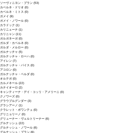
ソーヴィニヨン・ブラン
(53)
カベルネ・ドリオ
(0)
カベルネ・ミトス
(0)
ガメイ
(9)
ガメイ・ノワール
(0)
カラドック
(1)
カリニェーナ
(1)
カリニャン
(11)
ガルガネーガ
(0)
ガルダ・カベルネ
(0)
ガルダ・メルロー
(0)
ガルナッチャ
(5)
ガルナッチャ・ローハ
(0)
アイレン
(7)
ガルナッチャ・パイス
(0)
アコロン
(0)
ガルナッチャ・ペルダ
(0)
オルテガ
(0)
カルメネール
(22)
カナイオーロ
(2)
キャンティーナ・デイ・コッリ・アメリーニ
(0)
クノワーズ
(0)
グラウブルグンダー
(3)
グラシアーノ
(1)
クラレット・ボワンテュ
(0)
グリニョリーノ
(0)
グリューナー・ヴェルトリーナー
(6)
グルナッシュ
(22)
グルナッシュ・ノワール
(6)
グルナッシュ・ブラン
(6)