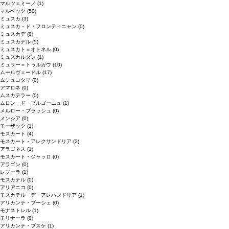
マルツェミーノ
(1)
マルベック
(50)
ミュスカ
(3)
ミュスカ・ド・フロンティニャン
(0)
ミュスカデ
(0)
ミュスカデル
(5)
ミュスカト＝オトネル
(0)
ミュスカルダン
(1)
ミュラー＝トゥルガウ
(10)
ムールヴェードル
(17)
ムシュコタリ
(0)
アマロネ
(0)
ムスカテラー
(0)
ムロン・ド・ブルゴーニュ
(1)
メルロー・ブラッシュ
(0)
メンシア
(0)
モーザック
(1)
モスカート
(4)
モスカート・アレクサンドリア
(2)
アラゴネス
(1)
モスカート・ジャッロ
(0)
アラゴン
(0)
レブーラ
(1)
モスカテル
(0)
アリアニコ
(0)
モスカテル・デ・アレハンドリア
(1)
アリカンテ・ブーシェ
(0)
モナストレル
(1)
モリナーラ
(0)
アリカンテ・ブスケ
(1)