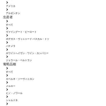
アメリカ
アルゼンチン
生産者
すべて
ヴァイングート・ピーロート
ボデガス・ヴィニャード パスカル・トソ
パナメラ
ホワイトへイヴン・ワイン・カンパニー
ジェラール・ベルトラン
葡萄品種
すべて
カベルネ・ソーヴィニヨン
メルロー
ピノ・ノワール
シャルドネ