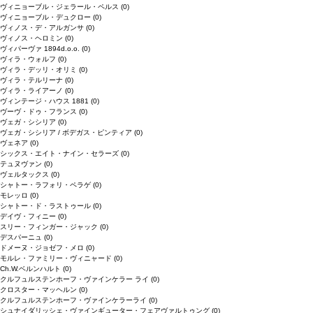
ヴィニョーブル・ジェラール・ペルス
(0)
ヴィニョーブル・デュクロー
(0)
ヴィノス・デ・アルガンサ
(0)
ヴィノス・ヘロミン
(0)
ヴィパーヴァ 1894d.o.o.
(0)
ヴィラ・ウォルフ
(0)
ヴィラ・デッリ・オリミ
(0)
ヴィラ・テルリーナ
(0)
ヴィラ・ライアーノ
(0)
ヴィンテージ・ハウス 1881
(0)
ヴーヴ・ドゥ・フランス
(0)
ヴェガ・シシリア
(0)
ヴェガ・シシリア / ボデガス・ピンティア
(0)
ヴェネア
(0)
シックス・エイト・ナイン・セラーズ
(0)
テュヌヴァン
(0)
ヴェルタックス
(0)
シャトー・ラフォリ・ペラゲ
(0)
モレッロ
(0)
シャトー・ド・ラストゥール
(0)
デイヴ・フィニー
(0)
スリー・フィンガー・ジャック
(0)
デスパーニュ
(0)
ドメーヌ・ジョゼフ・メロ
(0)
モルレ・ファミリー・ヴィニャード
(0)
Ch.W.ベルンハルト
(0)
クルフュルステンホーフ・ヴァインケラー ライ
(0)
クロスター・マッヘルン
(0)
クルフュルステンホーフ・ヴァインケラーライ
(0)
シュナイダリッシェ・ヴァインギューター・フェアヴァルトゥング
(0)