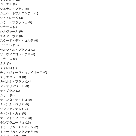
ジュエル
(0)
シュナン・ブラン
(6)
シュペートブルグンダー
(1)
ショイレーベ
(3)
シラー・ブラッシュ
(0)
シラーズ
(3)
シルヴァーナ
(6)
スキアーヴァ
(0)
スクード・ディ・コルテ
(0)
セミヨン
(16)
セルシアル・ブランコ
(1)
ソーヴィニヨン・グリ
(4)
ソラリス
(0)
タナ
(5)
チャレロ
(1)
チリエジオーロ・カナイオーロ
(0)
チリエジョーロ
(0)
カベルネ・フラン
(144)
ディオリノワール
(0)
ティブラン
(1)
シラー
(60)
ティンタ・デ・トロ
(0)
ティンタ・ロリス
(0)
ジンファンデル
(13)
ティント・カオ
(0)
ティント・フィーノ
(0)
テンプラニーリョ
(10)
トゥーリガ・ナシオナル
(2)
トゥーリガ・フランセサ
(0)