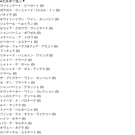
●
生産者で選ぶ
▼
ヴァイングート・ピーロート
(0)
ボデガス・ヴィニャード パスカル・トソ
(0)
パナメラ
(0)
ホワイトへイヴン・ワイン・カンパニー
(0)
ジェラール・ベルトラン
(0)
セコイア・グロウヴ・ヴィニヤード
(0)
シャンパーニュ・ボワゼル
(0)
メナージュ・ア・トロワ
(0)
ピーロート・エステート
(0)
ボール・フォーラス&フェア・アラニー
(0)
ブッチェラ
(0)
リチャード・ハミルトン・ワインズ
(0)
シャトー・クラーク
(2)
シャトー・デ・ローレ
(0)
フレシャス・デ・ロス・アンデス
(0)
リマペレ
(0)
ザ・プリズナー・ワイン・カンパニー
(0)
カ・ディ・フラーティ
(0)
シャンパーニュ・テタンジェ
(0)
ナヴィゲーター・ワイン・コレクション
(0)
シュロスグート・ディール
(0)
ドメーヌ・ド・バロナーク
(0)
ルイ・マックス
(0)
ドメーヌ・ベルターニャ
(0)
フィンカ・ラス・モラス・ワイナリー
(0)
ハイツ・セラー
(0)
パゴ・デ・サルサス
(0)
オヴェハ・ネグラ
(0)
カーディナル・エステート
(0)