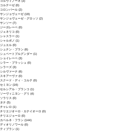
コルヴィノーネ
(3)
コルテーゼ
(0)
コロンバール
(2)
サンジョヴェーゼ
(18)
サンジョヴェーゼ・グロッソ
(2)
サンソー
(7)
ジーガレーベ
(0)
ジェネリコ
(0)
シャスラー
(1)
シャルボノ
(1)
ジュエル
(0)
シュナン・ブラン
(6)
シュペートブルグンダー
(1)
ショイレーベ
(3)
シラー・ブラッシュ
(0)
シラーズ
(3)
シルヴァーナ
(6)
スキアーヴァ
(0)
スクード・ディ・コルテ
(0)
セミヨン
(16)
セルシアル・ブランコ
(1)
ソーヴィニヨン・グリ
(4)
ソラリス
(0)
タナ
(5)
チャレロ
(1)
チリエジオーロ・カナイオーロ
(0)
チリエジョーロ
(0)
カベルネ・フラン
(144)
ディオリノワール
(0)
ティブラン
(1)