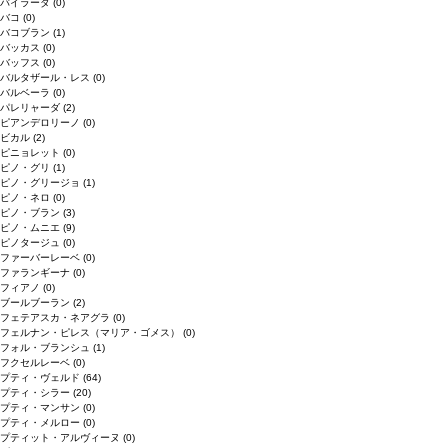
バイラーダ
(0)
バコ
(0)
バコブラン
(1)
バッカス
(0)
バッフス
(0)
バルタザール・レス
(0)
バルベーラ
(0)
パレリャーダ
(2)
ピアンデロリーノ
(0)
ビカル
(2)
ピニョレット
(0)
ピノ・グリ
(1)
ピノ・グリージョ
(1)
ピノ・ネロ
(0)
ピノ・ブラン
(3)
ピノ・ムニエ
(9)
ピノタージュ
(0)
ファーバーレーベ
(0)
ファランギーナ
(0)
フィアノ
(0)
ブールブーラン
(2)
フェテアスカ・ネアグラ
(0)
フェルナン・ピレス（マリア・ゴメス）
(0)
フォル・ブランシュ
(1)
フクセルレーベ
(0)
プティ・ヴェルド
(64)
プティ・シラー
(20)
プティ・マンサン
(0)
プティ・メルロー
(0)
プティット・アルヴィーヌ
(0)