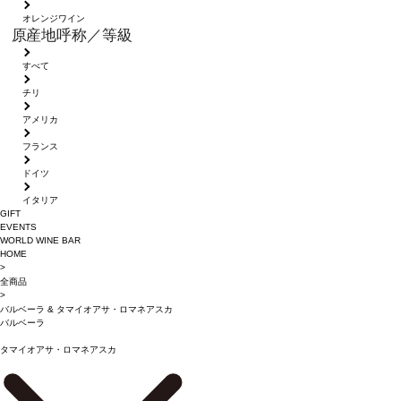
オレンジワイン
原産地呼称／等級
すべて
チリ
アメリカ
フランス
ドイツ
イタリア
GIFT
EVENTS
WORLD WINE BAR
HOME
>
全商品
>
バルベーラ
&
タマイオアサ・ロマネアスカ
バルベーラ
タマイオアサ・ロマネアスカ