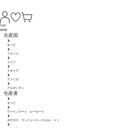
TOP
WINE
生産国
すべて
フランス
ドイツ
イタリア
アメリカ
アルゼンチン
生産者
すべて
ヴァイングート・ピーロート
ボデガス・ヴィニャード パスカル・トソ