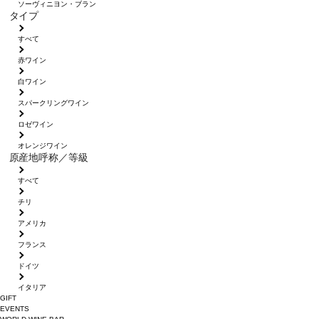
ソーヴィニヨン・ブラン
タイプ
すべて
赤ワイン
白ワイン
スパークリングワイン
ロゼワイン
オレンジワイン
原産地呼称／等級
すべて
チリ
アメリカ
フランス
ドイツ
イタリア
GIFT
EVENTS