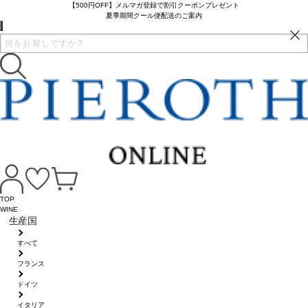
【500円OFF】メルマガ登録で割引クーポンプレゼント
夏季期間クール便配送のご案内
TOP
WINE
生産国
すべて
フランス
ドイツ
イタリア