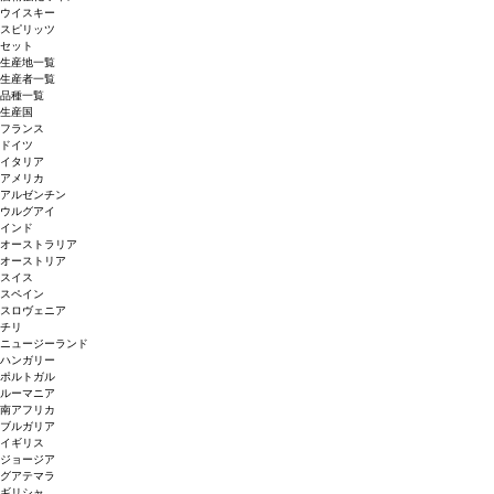
ウイスキー
スピリッツ
セット
生産地一覧
生産者一覧
品種一覧
生産国
フランス
ドイツ
イタリア
アメリカ
アルゼンチン
ウルグアイ
インド
オーストラリア
オーストリア
スイス
スペイン
スロヴェニア
チリ
ニュージーランド
ハンガリー
ポルトガル
ルーマニア
南アフリカ
ブルガリア
イギリス
ジョージア
グアテマラ
ギリシャ