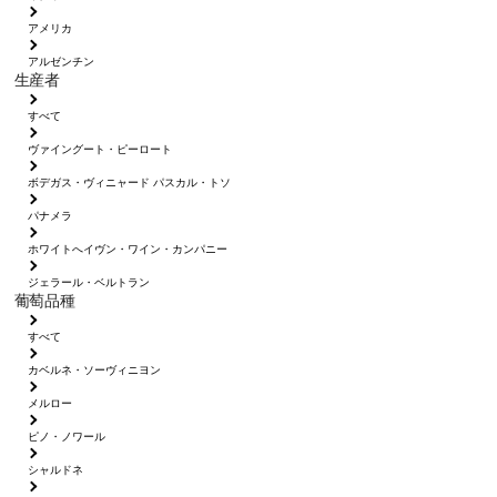
アメリカ
アルゼンチン
生産者
すべて
ヴァイングート・ピーロート
ボデガス・ヴィニャード パスカル・トソ
パナメラ
ホワイトへイヴン・ワイン・カンパニー
ジェラール・ベルトラン
葡萄品種
すべて
カベルネ・ソーヴィニヨン
メルロー
ピノ・ノワール
シャルドネ