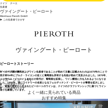
ドイツ ナーエ
生産者
ヴァイングート・ピーロート
Weinhaus Pieroth GmbH
▶︎ この生産者でさがす
ヴァイングート・ピーロート
ピーロートストーリー
▶︎ この生産者でさがす
ピーロート家が農民およびワイン生産者であることが初めて文書に記載されたのは1675年のことで
生産地
す。1704年にブルク・ライエンの近くに葡萄畑を所有する先祖が初めて言及されました。1870年、
ハヨーシュ・バヤ
ニコラウス・ピーロートあたりの世代が、葡萄畑を拡張し、ワイン醸造に力を入れるようになりま
した。1906年、後にワイナリーの名前となるフェルディナンド・ピーロートが事業を拡大しまし
▶︎ この生産地でさがす
た。家族の歴史から生まれたピーロートのワインは、ドイツのクラフトマンシップに基づくワイン
▶︎ この生産地でさがす
造りを象徴しています。
よく一緒に見られている商品
おすすめ特集