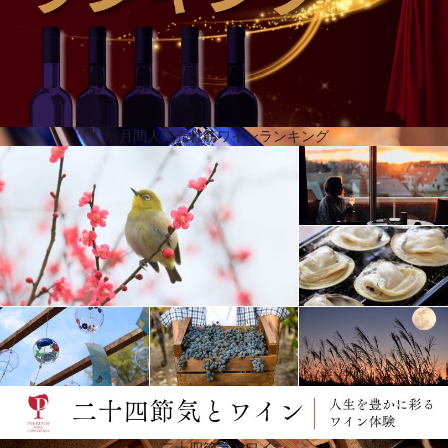
月間人気売れ筋ワインランキング
真のパイオニアに捧げられたラインナップ
2020年、ピーロートは345年の歴史を祝いました。ドイツ全土のワインの旅を表現し、異なる生産
地、多様な葡萄品種、さまざまなスタイルのワインが揃っています。17世紀の創業以来、彼らが大
切にしてきたことは、顧客との密な関係です。それは、今日に至るまで変わっていません。しか
し、彼らは常に時代の変化を独自の革新的な精神で受け止めてきました。このヴァイングート・ピ
ーロートのラインナップは、350年のワイン造りの歴史を称えています。