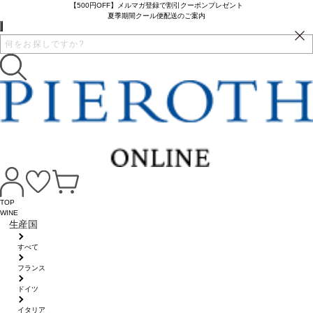
【500円OFF】メルマガ登録で割引クーポンプレゼント
夏季期間クール便配送のご案内
TOP
WINE
生産国
すべて
フランス
ドイツ
イタリア