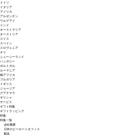
ドイツ
イタリア
アメリカ
アルゼンチン
ウルグアイ
インド
オーストラリア
オーストリア
スイス
スペイン
スロヴェニア
チリ
ニュージーランド
ハンガリー
ポルトガル
ルーマニア
南アフリカ
ブルガリア
イギリス
ジョージア
グアテマラ
ギリシャ
サービス
ギフト特集
ギフトラッピング
特集
特集一覧
会社概要
日本のピーロートオフィス
配送