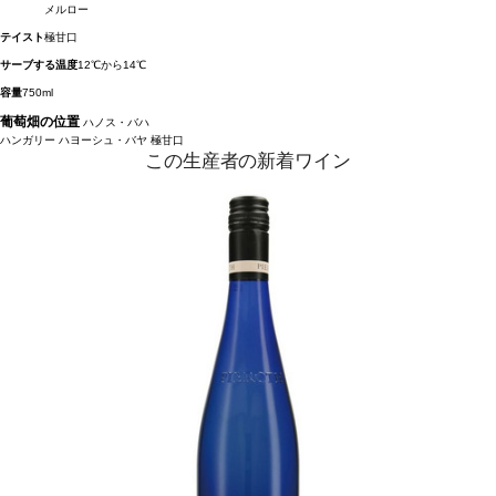
メルロー
テイスト
極甘口
サーブする温度
12℃から14℃
容量
750ml
葡萄畑の位置
ハノス・バハ
ハンガリー
ハヨーシュ・バヤ
極甘口
この生産者の新着ワイン