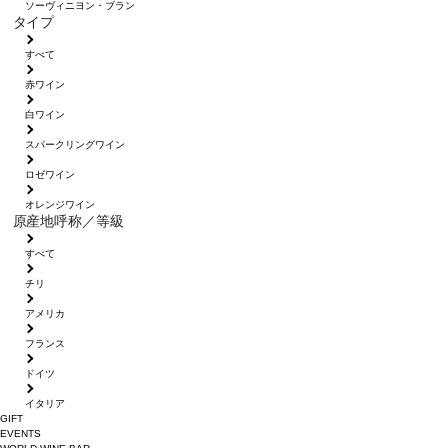
ソーヴィニヨン・ブラン
タイプ
すべて
赤ワイン
白ワイン
スパークリングワイン
ロゼワイン
オレンジワイン
原産地呼称／等級
すべて
チリ
アメリカ
フランス
ドイツ
イタリア
GIFT
EVENTS