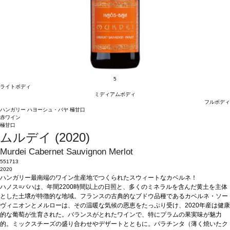
5
ライトボディ
ミディアムボディ
フルボディ
ハンガリー
ハヨーシュ・バヤ
極甘口
赤ワイン
極甘口
ムルデイ (2020)
Murdei Cabernet Sauvignon Merlot
551713
2020
ハンガリー最南端のワイン生産地でつくられたスウィートなカベルネ！
ハノス=バハは、年間2200時間以上の日照と、多くのミネラルを含んだ黄土を主体
とした土壌が特徴的な地域。フランスの古典的なブドウ品種であるカベルネ・ソー
ヴィニオンとメルローは、その温暖な気候の恩恵をたっぷり受け、2020年産は健康
的な葡萄が生育された。バランスがとれたワインで、特にプラムの果実味が魅力
的。ミックスチーズの盛り合わせやデザートとともに。パラチンタ（薄く焼いたク