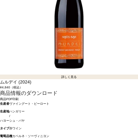
詳しく見る
ムルデイ (2024)
¥4,840
（税込）
商品情報のダウンロード
商品PDF印刷
生産者
ヴァイングート・ピーロート
生産地
ハンガリー
/
ハヨーシュ・バヤ
タイプ
赤ワイン
葡萄品種
カベルネ・ソーヴィニヨン