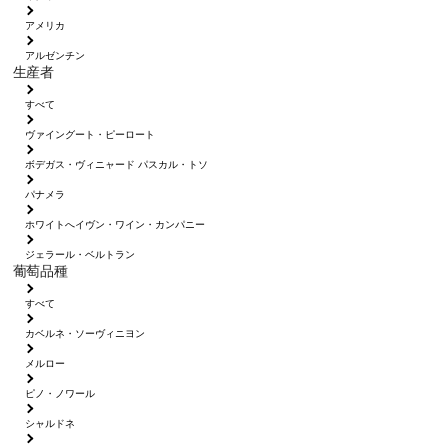
アメリカ
アルゼンチン
生産者
すべて
ヴァイングート・ピーロート
ボデガス・ヴィニャード パスカル・トソ
パナメラ
ホワイトへイヴン・ワイン・カンパニー
ジェラール・ベルトラン
葡萄品種
すべて
カベルネ・ソーヴィニヨン
メルロー
ピノ・ノワール
シャルドネ