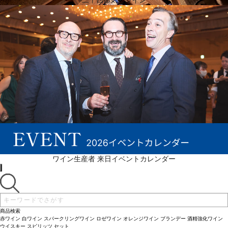
二十四節気とワイン
続きを表示 ▼
ワイン生産者 来日イベントカレンダー
商品検索
赤ワイン
白ワイン
スパークリングワイン
ロゼワイン
オレンジワイン
ブランデー
酒精強化ワイン
ウイスキー
スピリッツ
セット