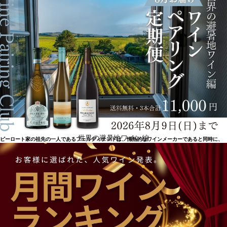
ワインのエキサイティングな瞬間と楽しさを象徴
世界の避暑地ワイン編
ピーロート家の祖先の一人であるフェルディナンドは、情熱的なワインメーカーであると同時に、
先見性のある人物でした。ナーエのワイナリーの歴史上初めて、1926年にワインを瓶詰めし、ワイ
ン愛好家に送り出したのです。それまで、ワインは樽から直接販売されていたのです。それからワ
インも生産者から飲み手へ直接出荷されるようになりました。1953年、エルマーとクノのピーロー
ト兄弟が、お客様のもとで個人的にワインを試飲するというアイデアで、国際的なワイン販売の基
礎を築き上げました。1960年、ピーロート社は拡大し、英国に初の海外支店を開設。2014年、ブル
ク・ライエンの家族経営ワイナリーは、25haを栽培するように。2015年、オーナー一族が監査役会
に参加し、会社の発展に貢献。2018年、ピーロートのコーポレートブランドを再び鮮明にし、ドイ
ツをはじめ世界各国で、ワインのエキサイティングな瞬間と楽しさを象徴しています。