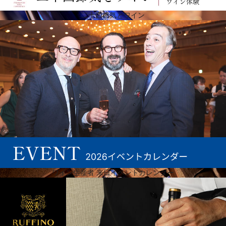
二十四節気とワイン
真のパイオニアに捧げられたラインナップ
2020年、ピーロートは345年の歴史を祝いました。ドイツ全土のワインの旅を表現し、異なる生産
地、多様な葡萄品種、さまざまなスタイルのワインが揃っています。17世紀の創業以来、彼らが大
切にしてきたことは、顧客との密な関係です。それは、今日に至るまで変わっていません。しか
し、彼らは常に時代の変化を独自の革新的な精神で受け止めてきました。このヴァイングート・ピ
ーロートのラインナップは、350年のワイン造りの歴史を称えています。
ワイン生産者 来日イベントカレンダー