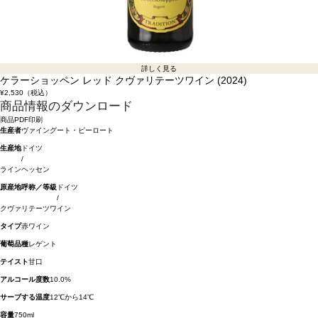
詳しく見る
ケラーショッペン レッド クヴァリテーツワイン (2024)
¥2,530
（税込）
商品情報のダウンロード
商品PDF印刷
生産者
ヴァイングート・ピーロート
生産地
ドイツ
/
ラインヘッセン
原産地呼称／等級
ドイツ
/
クヴァリテーツワイン
タイプ
赤ワイン
葡萄品種
レゲント
テイスト
甘口
アルコール度数
10.0%
サーブする温度
12℃から14℃
容量
750ml