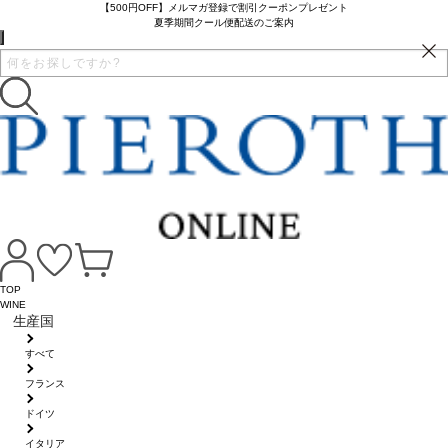
【500円OFF】メルマガ登録で割引クーポンプレゼント
夏季期間クール便配送のご案内
TOP
WINE
生産国
すべて
フランス
ドイツ
イタリア