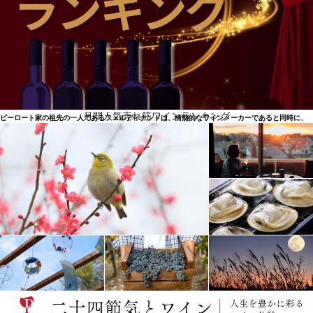
ワインのエキサイティングな瞬間と楽しさを象徴
月間人気売れ筋ワインランキング
ピーロート家の祖先の一人であるフェルディナンドは、情熱的なワインメーカーであると同時に、
先見性のある人物でした。ナーエのワイナリーの歴史上初めて、1926年にワインを瓶詰めし、ワイ
ン愛好家に送り出したのです。それまで、ワインは樽から直接販売されていたのです。それからワ
インも生産者から飲み手へ直接出荷されるようになりました。1953年、エルマーとクノのピーロー
ト兄弟が、お客様のもとで個人的にワインを試飲するというアイデアで、国際的なワイン販売の基
礎を築き上げました。1960年、ピーロート社は拡大し、英国に初の海外支店を開設。2014年、ブル
ク・ライエンの家族経営ワイナリーは、25haを栽培するように。2015年、オーナー一族が監査役会
に参加し、会社の発展に貢献。2018年、ピーロートのコーポレートブランドを再び鮮明にし、ドイ
ツをはじめ世界各国で、ワインのエキサイティングな瞬間と楽しさを象徴しています。