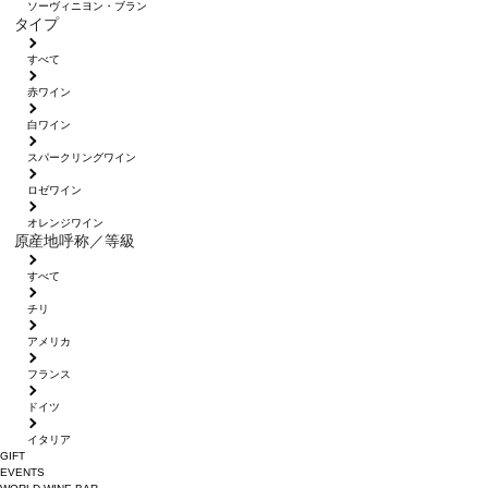
ソーヴィニヨン・ブラン
タイプ
すべて
赤ワイン
白ワイン
スパークリングワイン
ロゼワイン
オレンジワイン
原産地呼称／等級
すべて
チリ
アメリカ
フランス
ドイツ
イタリア
GIFT
EVENTS