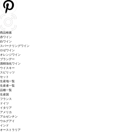
商品検索
赤ワイン
白ワイン
スパークリングワイン
ロゼワイン
オレンジワイン
ブランデー
酒精強化ワイン
ウイスキー
スピリッツ
セット
生産地一覧
生産者一覧
品種一覧
生産国
フランス
ドイツ
イタリア
アメリカ
アルゼンチン
ウルグアイ
インド
オーストラリア