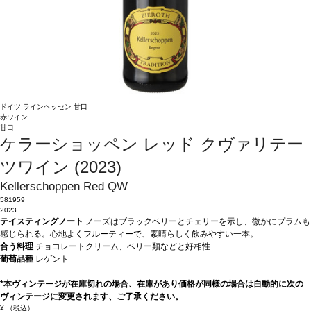
ドイツ
ラインヘッセン
甘口
赤ワイン
甘口
ケラーショッペン レッド クヴァリテー
ツワイン (2023)
Kellerschoppen Red QW
581959
2023
テイスティングノート
ノーズはブラックベリーとチェリーを示し、微かにプラムも
感じられる。心地よくフルーティーで、素晴らしく飲みやすい一本。
合う料理
チョコレートクリーム、ベリー類などと好相性
葡萄品種
レゲント
*本ヴィンテージが在庫切れの場合、在庫があり価格が同様の場合は自動的に次の
ヴィンテージに変更されます、ご了承ください。
¥
（税込）