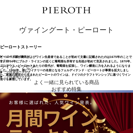
ヴァイングート・ピーロート
ピーロートストーリー
▶︎ この生産者でさがす
ピーロート家が農民およびワイン生産者であることが初めて文書に記載されたのは1675年のことで
生産地
す。1704年にブルク・ライエンの近くに葡萄畑を所有する先祖が初めて言及されました。1870年、
ラインヘッセン
ニコラウス・ピーロートあたりの世代が、葡萄畑を拡張し、ワイン醸造に力を入れるようになりま
した。1906年、後にワイナリーの名前となるフェルディナンド・ピーロートが事業を拡大しまし
▶︎ この生産地でさがす
た。家族の歴史から生まれたピーロートのワインは、ドイツのクラフトマンシップに基づくワイン
▶︎ この生産地でさがす
造りを象徴しています。
よく一緒に見られている商品
おすすめ特集