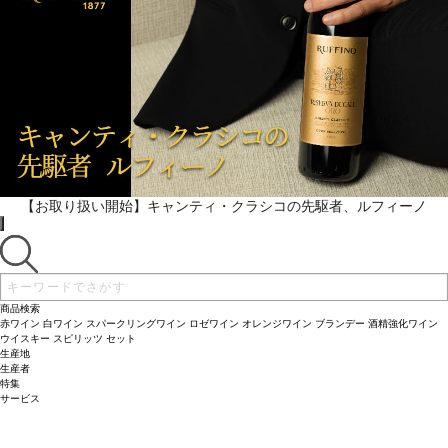
続きを表示 ▼
【お取り扱い開始】キャンティ・クラシコの先駆者、ルフィーノ
商品検索
赤ワイン
白ワイン
スパークリングワイン
ロゼワイン
オレンジワイン
ブランデー
酒精強化ワイン
ウイスキー
スピリッツ
セット
生産地
生産者
特集
サービス