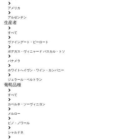
アメリカ
アルゼンチン
生産者
すべて
ヴァイングート・ピーロート
ボデガス・ヴィニャード パスカル・トソ
パナメラ
ホワイトへイヴン・ワイン・カンパニー
ジェラール・ベルトラン
葡萄品種
すべて
カベルネ・ソーヴィニヨン
メルロー
ピノ・ノワール
シャルドネ