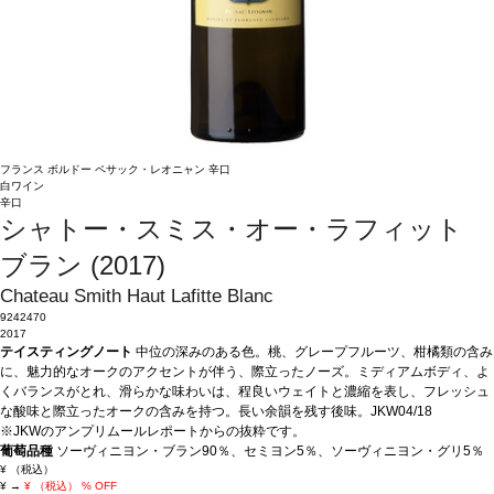
フランス
ボルドー
ペサック・レオニャン
辛口
白ワイン
辛口
シャトー・スミス・オー・ラフィット
ブラン (2017)
Chateau Smith Haut Lafitte Blanc
9242470
2017
テイスティングノート
中位の深みのある色。桃、グレープフルーツ、柑橘類の含み
に、魅力的なオークのアクセントが伴う、際立ったノーズ。ミディアムボディ、よ
くバランスがとれ、滑らかな味わいは、程良いウェイトと濃縮を表し、フレッシュ
な酸味と際立ったオークの含みを持つ。長い余韻を残す後味。JKW04/18
※JKWのアンプリムールレポートからの抜粋です。
葡萄品種
ソーヴィニヨン・ブラン90％、セミヨン5％、ソーヴィニヨン・グリ5％
¥
（税込）
¥
→
¥
（税込）
% OFF