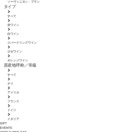
ソーヴィニヨン・ブラン
タイプ
すべて
赤ワイン
白ワイン
スパークリングワイン
ロゼワイン
オレンジワイン
原産地呼称／等級
すべて
チリ
アメリカ
フランス
ドイツ
イタリア
GIFT
EVENTS