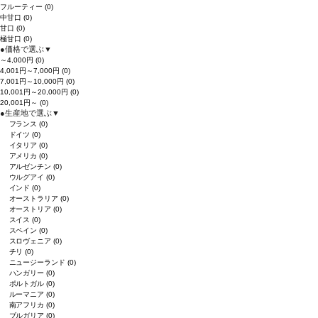
フルーティー
(0)
中甘口
(0)
甘口
(0)
極甘口
(0)
●
価格で選ぶ
▼
～4,000円
(0)
4,001円～7,000円
(0)
7,001円～10,000円
(0)
10,001円～20,000円
(0)
20,001円～
(0)
●
生産地で選ぶ
▼
フランス
(0)
ドイツ
(0)
イタリア
(0)
アメリカ
(0)
アルゼンチン
(0)
ウルグアイ
(0)
インド
(0)
オーストラリア
(0)
オーストリア
(0)
スイス
(0)
スペイン
(0)
スロヴェニア
(0)
チリ
(0)
ニュージーランド
(0)
ハンガリー
(0)
ポルトガル
(0)
ルーマニア
(0)
南アフリカ
(0)
ブルガリア
(0)