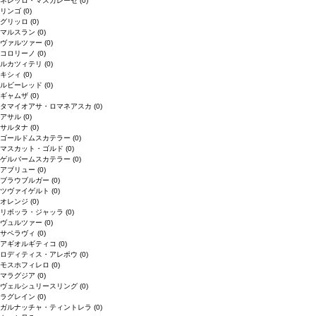
ネレッロ・マスカレーゼ
(0)
リンゴ
(0)
グリッロ
(0)
マルスラン
(0)
ヴァルツァー
(0)
コロリーノ
(0)
ルカツィテリ
(0)
キシィ
(0)
ルビーレッド
(0)
ギャムザ
(0)
タマイオアサ・ロマネアスカ
(0)
アサル
(0)
サルタナ
(0)
ゴールドムスカテラー
(0)
マスカット・ゴルド
(0)
ゲルバームスカテラー
(0)
アブリュー
(0)
ブラウブルガー
(0)
ツヴァイゲルト
(0)
オレンジ
(0)
リボッラ・ジャッラ
(0)
ヴュルツァー
(0)
サペラヴィ
(0)
アギオルギティコ
(0)
ロディティス・アレポウ
(0)
モスホフィレロ
(0)
マラグジア
(0)
ヴェルシュリースリング
(0)
ラグレイン
(0)
ガルナッチャ・ティントレラ
(0)