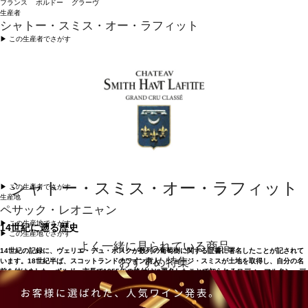
フランス ボルドー グラーヴ
生産者
シャトー・スミス・オー・ラフィット
▶︎ この生産者でさがす
シャトー・スミス・オー・ラフィット
▶︎ この生産者でさがす
生産地
ペサック・レオニャン
▶︎ この生産地でさがす
14世紀に遡る歴史
▶︎ この生産地でさがす
よく一緒に見られている商品
14世紀の記録に、ヴェリエ・デュ・ボスクが数列の葡萄樹に関する証書に署名したことが記されて
おすすめ特集
います。18世紀半ば、スコットランドのワイン商人、ジョージ・スミスが土地を取得し、自分の名
前を付けました。ボルドー市長で1855年の格付けに署名したことで知られるロディ・マルタン・デ
ュフール＝デュベルジェは、1842年にシャトーを取得。20世紀初頭には有名な「ルイおじさん」が
率いるネゴシアン企業エシェナウアーがスミス・オー・ラフィットのワインを販売、そして1958年
にシャトーを購入。1990年、ダニエルとフロランス・カティアール夫妻は、シャトーに惚れ、その