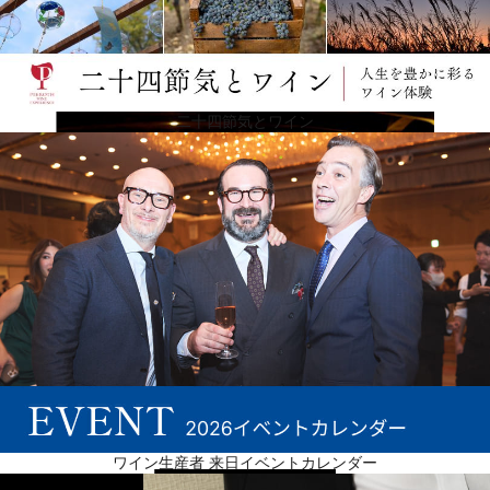
地面結合型熱交換器などのおかげで、ポジティブなエネルギーで運営されています。これにより、
最適な品質の完熟した葡萄だけが、発酵に使用する切り落とされた円錐形のオーク製タンクに入れ
られ、各バッチが別々に保たれています。2014年には、発酵中に発生するCO2を再利用する世界初
のシステムも導入。
二十四節気とワイン
しばしば世界最高のワインとして認識される
この正確さと厳密さによって、彼らはしばしば世界最高のワインとして認識されるユニークなワイ
ンを生み出しています。シャトー・スミス・オー・ラフィットの葡萄は、ペサック・レオニャンの
アペラシオンにあるギュンツ砂利の台地に単一区画に植えられており、6種類のワインを生産してい
ます。赤・白ともにグラーヴのグラン・クリュであるシャトー・スミス・オー・ラフィット、そし
てセカンドワインであるレ・オー・ド・スミスとル・プティ・オー・ラフィット（同じく赤・白の2
種類）です。それぞれ、独自のブレンドと独特のアロマが特徴です。
ワイン生産者 来日イベントカレンダー