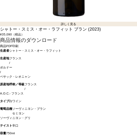
詳しく見る
シャトー・スミス・オー・ラフィット ブラン (2023)
¥35,090
（税込）
商品情報のダウンロード
商品PDF印刷
生産者
シャトー・スミス・オー・ラフィット
生産地
フランス
/
ボルドー
/
ペサック・レオニャン
原産地呼称／等級
フランス
/
A.O.C.- フランス
タイプ
白ワイン
葡萄品種
ソーヴィニヨン・ブラン
セミヨン
ソーヴィニヨン・グリ
テイスト
辛口
容量
750ml