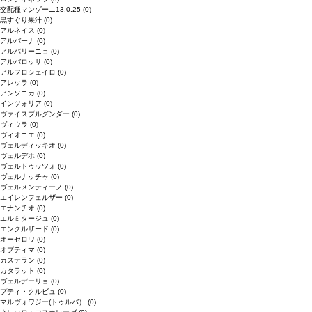
交配種マンゾーニ13.0.25
(0)
黒すぐり果汁
(0)
アルネイス
(0)
アルバーナ
(0)
アルバリーニョ
(0)
アルバロッサ
(0)
アルフロシェイロ
(0)
アレッラ
(0)
アンソニカ
(0)
インツォリア
(0)
ヴァイスブルグンダー
(0)
ヴィウラ
(0)
ヴィオニエ
(0)
ヴェルディッキオ
(0)
ヴェルデホ
(0)
ヴェルドゥッツォ
(0)
ヴェルナッチャ
(0)
ヴェルメンティーノ
(0)
エイレンフェルザー
(0)
エナンチオ
(0)
エルミタージュ
(0)
エンクルザード
(0)
オーセロワ
(0)
オプティマ
(0)
カステラン
(0)
カタラット
(0)
ヴェルデーリョ
(0)
プティ・クルビュ
(0)
マルヴォワジー(トゥルバ）
(0)