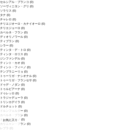
セルシアル・ブランコ
(0)
ソーヴィニヨン・グリ
(0)
ソラリス
(0)
タナ
(0)
チャレロ
(0)
チリエジオーロ・カナイオーロ
(0)
チリエジョーロ
(0)
カベルネ・フラン
(0)
ディオリノワール
(0)
ティブラン
(0)
シラー
(0)
ティンタ・デ・トロ
(0)
ティンタ・ロリス
(0)
ジンファンデル
(0)
ティント・カオ
(0)
ティント・フィーノ
(0)
テンプラニーリョ
(0)
トゥーリガ・ナシオナル
(0)
トゥーリガ・フランセサ
(0)
ドゥデ・ノダン
(0)
トゥルビアーナ
(0)
ドゥレッロ
(0)
トラジャデューラ
(0)
トリンカデイラ
(0)
ドルチェット
(0)
ドルンフェルダー
(0)
カベルネ・ブラン
(0)
トレッビアーノ
(0)
お気に入り
カリニャン・ブラン
(0)
レブラ
(0)