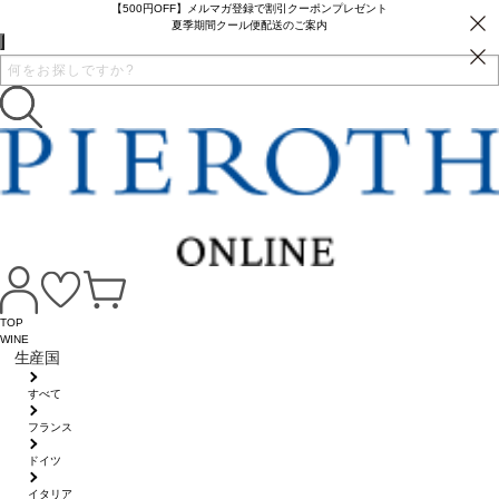
【500円OFF】メルマガ登録で割引クーポンプレゼント
夏季期間クール便配送のご案内
TOP
WINE
生産国
すべて
フランス
ドイツ
イタリア