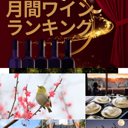
卓越した伝統を永続させるという強い意志を持ち、シャトーを取得しました。
月間人気売れ筋ワインランキング
生物多様性と有機農業
3年かけて シャトーを改装した後、夫妻は才能と意欲にあふれたチームの助けを借りて、ワイン造
りの監督に専念するため、18世紀のシャルトルーズに住むように。2019年には有機農業の認証を取
得。葡萄畑は、森林や果樹園、ミツバチの巣箱に囲まれた恵まれた環境にあり、結果、生物多様性
が向上しています。最近、葡萄畑の中心部に木を植えましたが、これは自然を大切にする姿勢をワ
インにも反映させるためです。シャトー・スミス・オー・ラフィットでは、葡萄の状態を維持する
ために、2013年から重力のみを利用してワインをタンクに移動。環境への影響を抑えるために設計
されたこのワイナリーは、低消費と太陽エネルギーの生産、雨水の回収、樽貯蔵庫を冷やすための