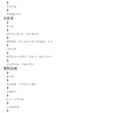
アメリカ
アルゼンチン
生産者
すべて
ヴァイングート・ピーロート
ボデガス・ヴィニャード パスカル・トソ
パナメラ
ホワイトへイヴン・ワイン・カンパニー
ジェラール・ベルトラン
葡萄品種
すべて
カベルネ・ソーヴィニヨン
メルロー
ピノ・ノワール
シャルドネ