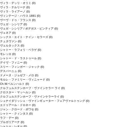
ヴィラ・デッリ・オリミ
(0)
ヴィラ・テルリーナ
(0)
ヴィラ・ライアーノ
(0)
ヴィンテージ・ハウス 1881
(0)
ヴーヴ・ドゥ・フランス
(0)
ヴェガ・シシリア
(0)
ヴェガ・シシリア / ボデガス・ピンティア
(0)
ヴェネア
(0)
シックス・エイト・ナイン・セラーズ
(0)
テュヌヴァン
(0)
ヴェルタックス
(0)
シャトー・ラフォリ・ペラゲ
(0)
モレッロ
(0)
シャトー・ド・ラストゥール
(0)
デイヴ・フィニー
(0)
スリー・フィンガー・ジャック
(0)
デスパーニュ
(0)
ドメーヌ・ジョゼフ・メロ
(0)
モルレ・ファミリー・ヴィニャード
(0)
Ch.W.ベルンハルト
(0)
クルフュルステンホーフ・ヴァインケラー ライ
(0)
クロスター・マッヘルン
(0)
クルフュルステンホーフ・ヴァインケラーライ
(0)
シュナイダリッシェ・ヴァインギューター・フェアヴァルトゥング
(0)
エドゥアール・ドロネー
(0)
ジャン・クロード・ボワセ
(0)
シャトー・クィンタス
(0)
ラフ・デー
(0)
ブルガリアーナ
(0)
シャトー・レオー
(0)