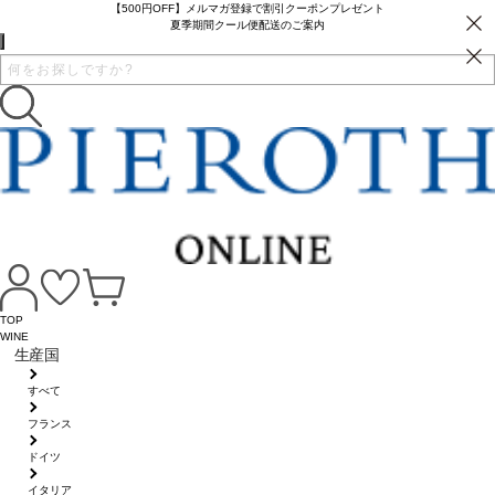
【500円OFF】メルマガ登録で割引クーポンプレゼント
夏季期間クール便配送のご案内
TOP
WINE
生産国
すべて
フランス
ドイツ
イタリア