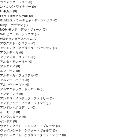
コニャック・レロー
(0)
14ハンズ・ワイナリー
(0)
E.ギガル
(0)
Ferd. Pieroth GmbH
(0)
GLMエストラーテヒヤ・デ・ヴィノス
(0)
M by モナヴァン
(0)
MGM モンド・デル・ヴィーノ
(0)
SASピエール・シェニエ
(0)
WGテゥンガースハイム
(0)
アウグスト・ケスラー
(0)
アジエンダ・アグリコラ・パセッティ
(0)
アラルディカ
(0)
アリアンス・ロワール
(0)
アルタ・アレーリャ
(0)
アルタディ
(0)
ルフィーノ
(0)
アルティガ・フュステル
(0)
アルノー・バイヨ
(0)
アルマヴィーヴァ
(0)
アルマニャック・ドゥロール
(0)
アンティノリ
(0)
アンテロ・メンチェタ・ファミリー
(0)
アンドリュー・ピース・ワインズ
(0)
アンドレ・ボロディン
(0)
イ・モーリ
(0)
イングルヌック
(0)
インドス
(0)
ヴァイングート・エルンスト・ブレッツ
(0)
ヴァイングート・ケスター・ヴォルフ
(0)
ヴァイングート・ゲブリューダーシュテッフ
(0)