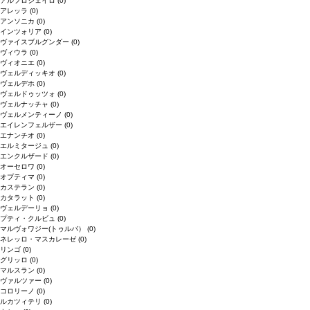
アルフロシェイロ
(0)
アレッラ
(0)
アンソニカ
(0)
インツォリア
(0)
ヴァイスブルグンダー
(0)
ヴィウラ
(0)
ヴィオニエ
(0)
ヴェルディッキオ
(0)
ヴェルデホ
(0)
ヴェルドゥッツォ
(0)
ヴェルナッチャ
(0)
ヴェルメンティーノ
(0)
エイレンフェルザー
(0)
エナンチオ
(0)
エルミタージュ
(0)
エンクルザード
(0)
オーセロワ
(0)
オプティマ
(0)
カステラン
(0)
カタラット
(0)
ヴェルデーリョ
(0)
プティ・クルビュ
(0)
マルヴォワジー(トゥルバ）
(0)
ネレッロ・マスカレーゼ
(0)
リンゴ
(0)
グリッロ
(0)
マルスラン
(0)
ヴァルツァー
(0)
コロリーノ
(0)
ルカツィテリ
(0)