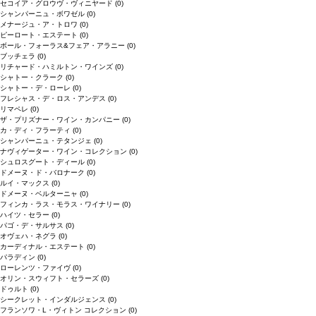
セコイア・グロウヴ・ヴィニヤード
(0)
シャンパーニュ・ボワゼル
(0)
メナージュ・ア・トロワ
(0)
ピーロート・エステート
(0)
ボール・フォーラス&フェア・アラニー
(0)
ブッチェラ
(0)
リチャード・ハミルトン・ワインズ
(0)
シャトー・クラーク
(0)
シャトー・デ・ローレ
(0)
フレシャス・デ・ロス・アンデス
(0)
リマペレ
(0)
ザ・プリズナー・ワイン・カンパニー
(0)
カ・ディ・フラーティ
(0)
シャンパーニュ・テタンジェ
(0)
ナヴィゲーター・ワイン・コレクション
(0)
シュロスグート・ディール
(0)
ドメーヌ・ド・バロナーク
(0)
ルイ・マックス
(0)
ドメーヌ・ベルターニャ
(0)
フィンカ・ラス・モラス・ワイナリー
(0)
ハイツ・セラー
(0)
パゴ・デ・サルサス
(0)
オヴェハ・ネグラ
(0)
カーディナル・エステート
(0)
パラディン
(0)
ローレンツ・ファイヴ
(0)
オリン・スウィフト・セラーズ
(0)
ドゥルト
(0)
シークレット・インダルジェンス
(0)
フランソワ・L・ヴィトン コレクション
(0)