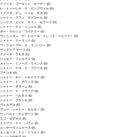
ドメーヌ・ブーロット・オーディ
(0)
レ・トゥーレル・ド・ロングヴィル
(0)
ドメーヌ・デュ・ペール・ギヨ
(0)
シャトー・グラン・マズロール
(0)
シックス・エイト・ナイン・セラーズ
(0)
シャトー・デュ・ミシェル
(0)
ボー・マルシェ・ワイナリー
(0)
ヴィニュロン・デ・ピエール・ドレ（ラ・ペピート）
(0)
シャトー・クーラック
(0)
ヴィニョーブル・エ・コンパニ―
(0)
サングリア ヤーゴ
(0)
ドメーヌ・ラモネ
(0)
ジョセフ・フェルプス
(0)
カイリー・ミノーグ・ワインズ
(0)
シャトー・クロ・ド・ブアール
(0)
アナコタ
(0)
シャトー・オー・ペルドリア
(0)
シャトー・ド・ボワイヨ
(0)
シャトー・ギヨーム
(0)
シャトー・ド・ブラーグ
(0)
シャトー・パルネイ
(0)
シャトー・プランセ
(0)
ヴェルデロ
(0)
ヴュー・シャトー・セルタン
(0)
ウンベルト・チェザーリ
(0)
エゴ・ボデカス
(0)
エスプリ・ドゥ・パヴィ
(0)
エッサーヴィニャーズ
(0)
エッセンス・ドゥ・ドゥルト
(0)
エノリア化粧品
(0)