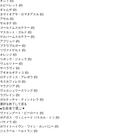
キシィ
(0)
ルビーレッド
(0)
ギャムザ
(0)
タマイオアサ・ロマネアスカ
(0)
アサル
(0)
サルタナ
(0)
ゴールドムスカテラー
(0)
マスカット・ゴルド
(0)
ゲルバームスカテラー
(0)
アブリュー
(0)
ブラウブルガー
(0)
ツヴァイゲルト
(0)
オレンジ
(0)
リボッラ・ジャッラ
(0)
ヴュルツァー
(0)
サペラヴィ
(0)
アギオルギティコ
(0)
ロディティス・アレポウ
(0)
モスホフィレロ
(0)
マラグジア
(0)
ヴェルシュリースリング
(0)
ラグレイン
(0)
ガルナッチャ・ティントレラ
(0)
選択を終了して戻る
●
生産者で選ぶ
▼
ヴァイングート・ピーロート
(0)
ボデガス・ヴィニャード パスカル・トソ
(0)
パナメラ
(0)
ホワイトへイヴン・ワイン・カンパニー
(0)
ジェラール・ベルトラン
(0)