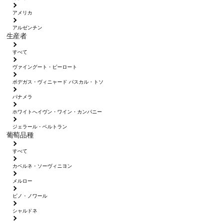
アメリカ
アルゼンチン
生産者
すべて
ヴァイングート・ピーロート
ボデガス・ヴィニャード パスカル・トソ
パナメラ
ホワイトへイヴン・ワイン・カンパニー
ジェラール・ベルトラン
葡萄品種
すべて
カベルネ・ソーヴィニヨン
メルロー
ピノ・ノワール
シャルドネ