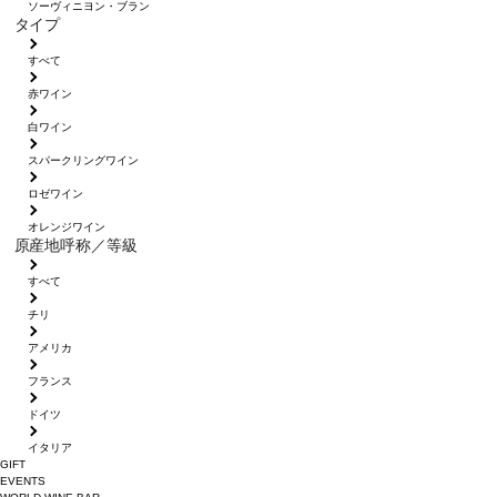
ソーヴィニヨン・ブラン
タイプ
すべて
赤ワイン
白ワイン
スパークリングワイン
ロゼワイン
オレンジワイン
原産地呼称／等級
すべて
チリ
アメリカ
フランス
ドイツ
イタリア
GIFT
EVENTS