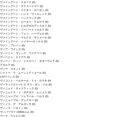
ヴァイングート・スターク
(0)
ヴァイングート・デクスハイマー
(0)
ヴァイングート・ドクター・ローゼン
(0)
ヴァイングート・ハンス・ヴィルシンク
(0)
ヴァイングート・ハンスラング
(0)
ヴァイングート・ピーター・テルゲス
(0)
ヴァイングート・ヒルデガルディスホフ
(0)
ヴァイングート・フーバートゥスホフ
(0)
ヴァイングート・フォン・ヘーヴェル
(0)
ヴァイングート・マルクス・モリトール
(0)
ヴァイングート・メイヤー=ナッケル
(0)
ヴァン・ブレバン
(0)
ヴィア・ワインズ
(0)
ヴィーニャ・ヴィック・ワイナリー
(0)
ヴィーニャ・エドマラ
(0)
ヴィーノ・ロッソ・トスカーノ・ダターヴォラ
(0)
アカルア
(0)
ヴィウ・マネント
(0)
シャトー・ラ・ムーシュティエール
(0)
LGIワインズ
(0)
ヴィコント・ベルナール・ドゥ・ロマネ
(0)
ヴィティクルトーレス マス・ダン・ジル
(0)
ヴィニェド・チャドウィック
(0)
ヴィニェドス・イ・ボデガス・ムニョス
(0)
ヴィニョーブル・ジェラール・ペルス
(0)
ヴィニョーブル・デュクロー
(0)
ヴィノス・デ・アルガンサ
(0)
ヴィノス・ヘロミン
(0)
ヴィパーヴァ 1894d.o.o.
(0)
ヴィラ・ウォルフ
(0)