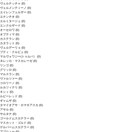
ヴェルナッチャ
(0)
ヴェルメンティーノ
(0)
エイレンフェルザー
(0)
エナンチオ
(0)
エルミタージュ
(0)
エンクルザード
(0)
オーセロワ
(0)
オプティマ
(0)
カステラン
(0)
カタラット
(0)
ヴェルデーリョ
(0)
プティ・クルビュ
(0)
マルヴォワジー(トゥルバ）
(0)
ネレッロ・マスカレーゼ
(0)
リンゴ
(0)
グリッロ
(0)
マルスラン
(0)
ヴァルツァー
(0)
コロリーノ
(0)
ルカツィテリ
(0)
キシィ
(0)
ルビーレッド
(0)
ギャムザ
(0)
タマイオアサ・ロマネアスカ
(0)
アサル
(0)
サルタナ
(0)
ゴールドムスカテラー
(0)
マスカット・ゴルド
(0)
ゲルバームスカテラー
(0)
アブリュー
(0)