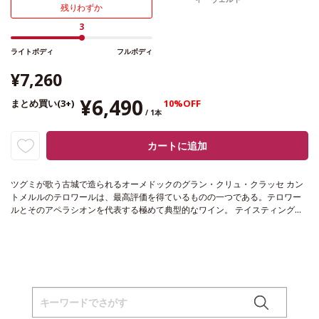
残りわずか
3
ライトボディ
フルボディ
¥7,260
¥6,490
まとめ買い(3+)
10%OFF
/ 1本
カートに追加
ツグミが歌う古城で造られるオーメドックのグラン・クリュ・クラッセ カン
トメルルのテロワールは、最高評価を得ているものの一つである。テロワー
ルとそのアペラシオンを代表する極めて典型的なワイン。
テイスティングノ
ート
偉大なメドックワインを証明する、凝縮した複雑さを示す。ブーケはチ
ェリー、オリーブ、タバコを含み、ほのかなオークが少し残る。口に含む
と、滑らかなタンニンがスパイス、胡椒、フルーティーな風味と調和し、柔
らかい余韻が支える。生き生きとしたフィニッシュは持続し、素晴らしいバ
ランスがフレッシュでエレガント、完璧にコントロールされたパワーを支え
る。
合う料理
肉料理などと好相性
葡萄品種
68% カベルネ・ソーヴィニヨ
ン、23% メルロー、5% カベルネ・フラン、4% プティ・ヴェルド
認証
HVE3
認証