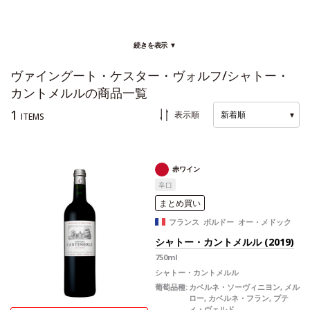
続きを表示 ▼
ヴァイングート・ケスター・ヴォルフ/シャトー・
カントメルルの商品一覧
1
表示順
新着順
▼
ITEMS
赤ワイン
辛口
まとめ買い
フランス ボルドー オー・メドック
シャトー・カントメルル (2019)
750ml
シャトー・カントメルル
葡萄品種:
カベルネ・ソーヴィニヨン, メル
ロー, カベルネ・フラン, プテ
ィ・ヴェルド