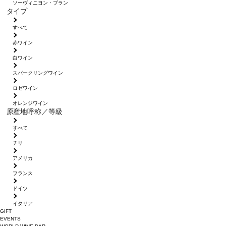
ソーヴィニヨン・ブラン
タイプ
すべて
赤ワイン
白ワイン
スパークリングワイン
ロゼワイン
オレンジワイン
原産地呼称／等級
すべて
チリ
アメリカ
フランス
ドイツ
イタリア
GIFT
EVENTS