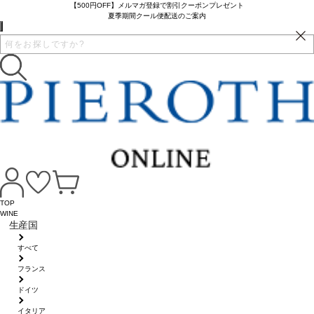
【500円OFF】メルマガ登録で割引クーポンプレゼント
夏季期間クール便配送のご案内
TOP
WINE
生産国
すべて
フランス
ドイツ
イタリア