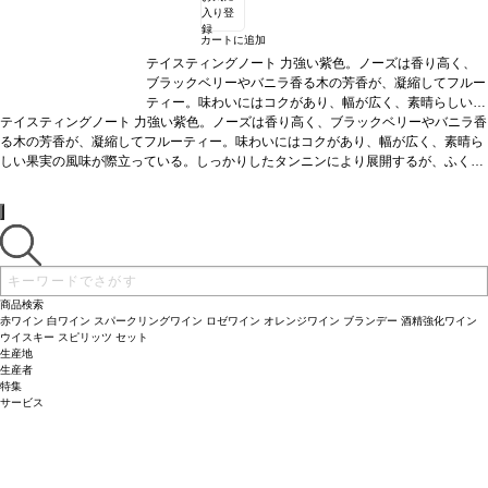
入り登
録
カートに追加
テイスティングノート
力強い紫色。ノーズは香り高く、
ブラックベリーやバニラ香る木の芳香が、凝縮してフルー
ティー。味わいにはコクがあり、幅が広く、素晴らしい果
テイスティングノート
力強い紫色。ノーズは香り高く、ブラックベリーやバニラ香
実の風味が際立っている。しっかりしたタンニンにより展
る木の芳香が、凝縮してフルーティー。味わいにはコクがあり、幅が広く、素晴ら
開するが、ふくよかでビロードのように滑らかで、風味は
しい果実の風味が際立っている。しっかりしたタンニンにより展開するが、ふくよ
豊か。爽やかで、素晴らしく長い余韻を感じる。芳醇で見
かでビロードのように滑らかで、風味は豊か。爽やかで、素晴らしく長い余韻を感
事な後味が続く。
葡萄品種
47.9% メルロー、45.8% カベ
じる。芳醇で見事な後味が続く。
ルネ・ソーヴィニヨン、6.3% カベルネ・フラン
葡萄品種
47.9% メルロー、45.8% カベルネ・ソ
ーヴィニヨン、6.3% カベルネ・フラン
商品検索
赤ワイン
白ワイン
スパークリングワイン
ロゼワイン
オレンジワイン
ブランデー
酒精強化ワイン
ウイスキー
スピリッツ
セット
生産地
生産者
特集
サービス