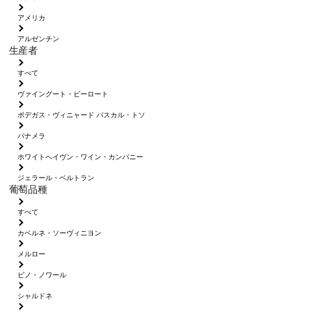
アメリカ
アルゼンチン
生産者
すべて
ヴァイングート・ピーロート
ボデガス・ヴィニャード パスカル・トソ
パナメラ
ホワイトへイヴン・ワイン・カンパニー
ジェラール・ベルトラン
葡萄品種
すべて
カベルネ・ソーヴィニヨン
メルロー
ピノ・ノワール
シャルドネ