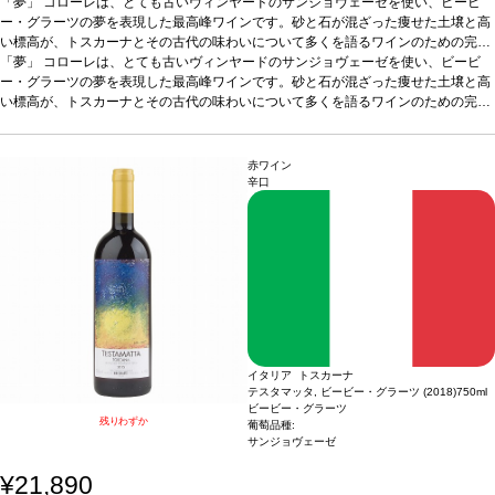
「夢」
コローレは、とても古いヴィンヤードのサンジョヴェーゼを使い、ビービ
ー・グラーツの夢を表現した最高峰ワインです。砂と石が混ざった痩せた土壌と高
い標高が、トスカーナとその古代の味わいについて多くを語るワインのための完璧
なテロワールを作り出しています。全生産量のうち、最良の数樽のみがコローレと
*本ヴィンテージが在庫切れの場合、在庫があり価格が同様の場合は自動的に次の
「夢」
コローレは、とても古いヴィンヤードのサンジョヴェーゼを使い、ビービ
なるのです。
ヴィンテージに変更されます、ご了承ください。
ー・グラーツの夢を表現した最高峰ワインです。砂と石が混ざった痩せた土壌と高
テイスティングノート
コローレは私の初恋であり、信じられないほ
ど素晴らしい世界レベルのワインを生み出す古木への愛情です。2020 年の気候は
い標高が、トスカーナとその古代の味わいについて多くを語るワインのための完璧
例年より暖かく、力強いヴィンテージをもたらしてくれました。私たちの古木、高
なテロワールを作り出しています。全生産量のうち、最良の数樽のみがコローレと
*本ヴィンテージが在庫切れの場合、在庫があり価格が同様の場合は自動的に次の
い標高、開けた土地の組み合わせが、魔法のような効果を生み出したのです。ヴィ
なるのです。
ヴィンテージに変更されます、ご了承ください。
テイスティングノート
コローレは私の初恋であり、信じられないほ
ンテージのパワーと私たちの葡萄のエレガンスが調和し、完璧で生き生きとした緊
ど素晴らしい世界レベルのワインを生み出す古木への愛情です。2020 年の気候は
赤ワイン
張感を持ったワイン。私たちはこうしてサークルを閉じました。今年は、これまで
例年より暖かく、力強いヴィンテージをもたらしてくれました。私たちの古木、高
辛口
で最高のコローレができたと思います。byビービー・グラーツ
い標高、開けた土地の組み合わせが、魔法のような効果を生み出したのです。ヴィ
葡萄品種
100% サ
ンジョヴェーゼ
ンテージのパワーと私たちの葡萄のエレガンスが調和し、完璧で生き生きとした緊
張感を持ったワイン。私たちはこうしてサークルを閉じました。今年は、これまで
で最高のコローレができたと思います。byビービー・グラーツ
葡萄品種
100% サ
ンジョヴェーゼ
イタリア トスカーナ
テスタマッタ, ビービー・グラーツ (2018)
750ml
ビービー・グラーツ
残りわずか
葡萄品種:
サンジョヴェーゼ
¥21,890