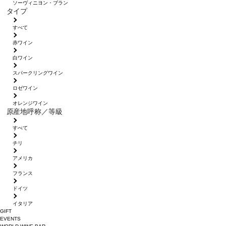
ソーヴィニヨン・ブラン
タイプ
すべて
赤ワイン
白ワイン
スパークリングワイン
ロゼワイン
オレンジワイン
原産地呼称／等級
すべて
チリ
アメリカ
フランス
ドイツ
イタリア
GIFT
EVENTS