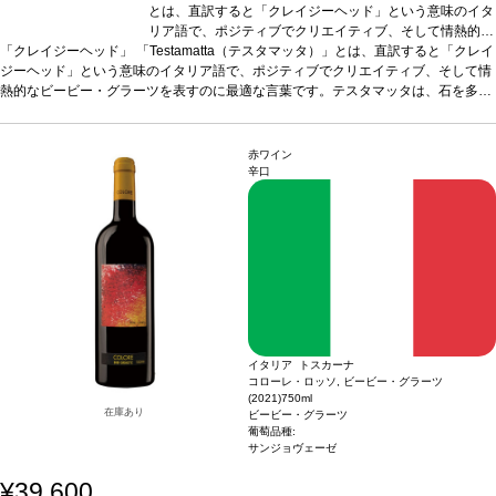
とは、直訳すると「クレイジーヘッド」という意味のイタ
リア語で、ポジティブでクリエイティブ、そして情熱的な
「クレイジーヘッド」
「Testamatta（テスタマッタ）」とは、直訳すると「クレイ
ビービー・グラーツを表すのに最適な言葉です。テスタマ
ジーヘッド」という意味のイタリア語で、ポジティブでクリエイティブ、そして情
ッタは、石を多く含む土壌が特徴の丘陵地にある古木のサ
熱的なビービー・グラーツを表すのに最適な言葉です。テスタマッタは、石を多く
ンジョヴェーゼの純度、ミネラル感、透明感を表現したワ
含む土壌が特徴の丘陵地にある古木のサンジョヴェーゼの純度、ミネラル感、透明
インです。伝統と創造性が融合したサンジョヴェーゼ 10
感を表現したワインです。伝統と創造性が融合したサンジョヴェーゼ 100%のスー
0%のスーパータスカン。 ☆2020ヴィンテージがエミレー
パータスカン。 ☆2020ヴィンテージがエミレーツ航空のビジネスクラス提供ワイ
ツ航空のビジネスクラス提供ワインに選出されました！
赤ワイン
ンに選出されました！
テイスティングノート
テイスティングノート
2021年ヴィンテージは大成功！テス
2021年ヴィンテージは大成功！テ
辛口
タマッタを表現するのに適切な言葉は「肉厚」だと思います。豊満で、すっきりと
スタマッタを表現するのに適切な言葉は「肉厚」だと思い
していてフレッシュさを兼ね備えているからです。切って、火にかけるとすぐに溶
ます。豊満で、すっきりとしていてフレッシュさを兼ね備
けてしまう、神戸牛を料理する時に似ています。美味しく、味わい深い上質な脂味
えているからです。切って、火にかけるとすぐに溶けてし
を感じ、みずみずしい赤果実のフレッシュさと飲みやすさが組み合わさっていま
まう、神戸牛を料理する時に似ています。美味しく、味わ
す。見事な、魔法のようなテスタマッタです。byビービー・グラーツ
い深い上質な脂味を感じ、みずみずしい赤果実のフレッシ
葡萄品種
10
0% サンジョヴェーゼ
*本ヴィンテージが在庫切れの場合、在庫があり価格が同様
ュさと飲みやすさが組み合わさっています。見事な、魔法
の場合は自動的に次のヴィンテージに変更されます、ご了承ください。
のようなテスタマッタです。byビービー・グラーツ
葡萄
品種
100% サンジョヴェーゼ
*本ヴィンテージが在庫切れ
の場合、在庫があり価格が同様の場合は自動的に次のヴィ
イタリア トスカーナ
ンテージに変更されます、ご了承ください。
コローレ・ロッソ, ビービー・グラーツ
(2021)
750ml
在庫あり
ビービー・グラーツ
葡萄品種:
サンジョヴェーゼ
¥39,600