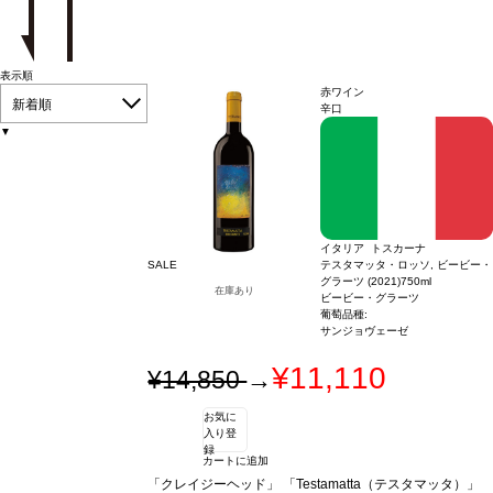
表示順
赤ワイン
新着順
辛口
▼
イタリア トスカーナ
SALE
テスタマッタ・ロッソ, ビービー・
グラーツ (2021)
750ml
在庫あり
ビービー・グラーツ
葡萄品種:
サンジョヴェーゼ
¥11,110
¥14,850
→
お気に
入り登
録
カートに追加
「クレイジーヘッド」
「Testamatta（テスタマッタ）」