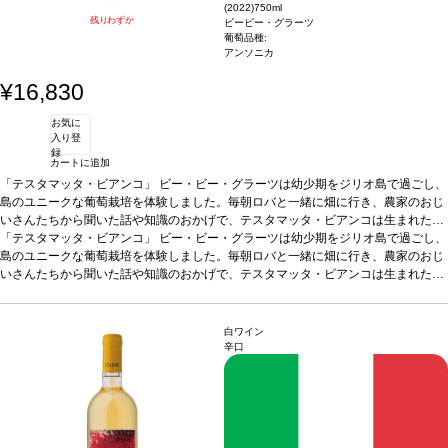
(2022)
750ml
残りわずか
ビービー・グラーツ
葡萄品種:
アンソニカ
¥16,830
お気に
入り登
録
カートに追加
「テスタマッタ・ビアンコ」
ビー・ビー・グラーツは幼少期をジリオ島で過ごし、
島のユニークな葡萄栽培を体験しました。毎朝ロバと一緒に畑に行き、農家のおじ
いさんたちから聞いた話や知識のおかげで、テスタマッタ・ビアンコは生まれたの
です。長年にわたる研究と様々な取り組みの結果、島が育むアンソニカ種の可能性
「テスタマッタ・ビアンコ」
ビー・ビー・グラーツは幼少期をジリオ島で過ごし、
を見出し、テスタマッタ・ビアンコを造る準備が整えられました。2016年の初ヴィ
島のユニークな葡萄栽培を体験しました。毎朝ロバと一緒に畑に行き、農家のおじ
ンテージ以来、イタリアを代表する白ワインへと成長しました。
いさんたちから聞いた話や知識のおかげで、テスタマッタ・ビアンコは生まれたの
テイスティングノ
ート
です。長年にわたる研究と様々な取り組みの結果、島が育むアンソニカ種の可能性
海を表現する2022年ヴィンテージは、ジリオ島のすべての要素が凝縮されて
います。太陽の光、潮風、花崗岩砂質土壌を、エレガントに表現するフルボディワ
を見出し、テスタマッタ・ビアンコを造る準備が整えられました。2016年の初ヴィ
インです。柑橘類の花、ローズマリー、ほのかなバニラのアロマが、島の古代の葡
ンテージ以来、イタリアを代表する白ワインへと成長しました。
テイスティングノ
白ワイン
萄畑へと私を誘います。これらの繊細な芳香は、フレッシュさを信じられないほど
ート
海を表現する2022年ヴィンテージは、ジリオ島のすべての要素が凝縮されて
辛口
高め、魔法のような効果を生み出しています。byビービー・グラーツ
います。太陽の光、潮風、花崗岩砂質土壌を、エレガントに表現するフルボディワ
葡萄品種
10
0% アンソニカ
インです。柑橘類の花、ローズマリー、ほのかなバニラのアロマが、島の古代の葡
*本ヴィンテージが在庫切れの場合、在庫があり価格が同様の場合
は自動的に次のヴィンテージに変更されます、ご了承ください。
萄畑へと私を誘います。これらの繊細な芳香は、フレッシュさを信じられないほど
高め、魔法のような効果を生み出しています。byビービー・グラーツ
葡萄品種
10
0% アンソニカ
*本ヴィンテージが在庫切れの場合、在庫があり価格が同様の場合