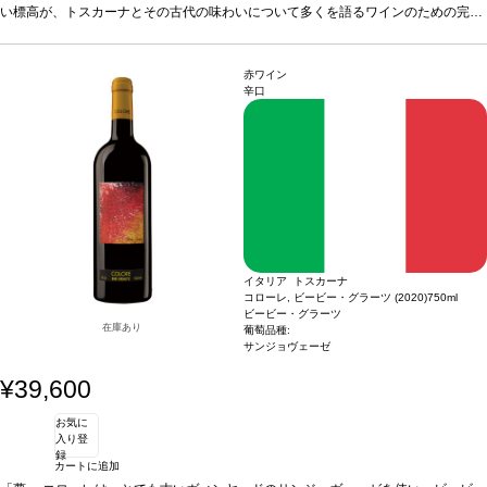
レッシュで軽やか、素晴らしいエレガンスを表現し、しっかりとしたボディとスト
い標高が、トスカーナとその古代の味わいについて多くを語るワインのための完璧
ラクチャーを持つ。滑らかで優美なタンニンに、バランスの取れた、たっぷりとし
なテロワールを作り出しています。全生産量のうち、最良の数樽のみがコローレと
た酸味を感じる。豊かなブーケを示し、熟した赤果実に、タバコと濃い果実味が続
なるのです。
テイスティングノート
このヴィンテージのサンジョヴェーゼは、フ
く。2012年はその型破りさで記憶に残るヴィンテージとなったが、素晴らしい結果
レッシュで軽やか、素晴らしいエレガンスを表現し、しっかりとしたボディとスト
赤ワイン
で私を驚かせた。byビービー・グラーツ
ラクチャーを持つ。滑らかで優美なタンニンに、バランスの取れた、たっぷりとし
葡萄品種
33％ サンジョヴェーゼ、33％
辛口
カナイオーロ、33％ コロリーノ
た酸味を感じる。豊かなブーケを示し、熟した赤果実に、タバコと濃い果実味が続
認証
EUリーフ
*本ヴィンテージが在庫切れの場
合、在庫があり価格が同様の場合は自動的に次のヴィンテージに変更されます、ご
く。2012年はその型破りさで記憶に残るヴィンテージとなったが、素晴らしい結果
了承ください。
で私を驚かせた。byビービー・グラーツ
葡萄品種
33％ サンジョヴェーゼ、33％
カナイオーロ、33％ コロリーノ
認証
EUリーフ
*本ヴィンテージが在庫切れの場
合、在庫があり価格が同様の場合は自動的に次のヴィンテージに変更されます、ご
了承ください。
イタリア トスカーナ
コローレ, ビービー・グラーツ (2020)
750ml
ビービー・グラーツ
在庫あり
葡萄品種:
サンジョヴェーゼ
¥39,600
お気に
入り登
録
カートに追加