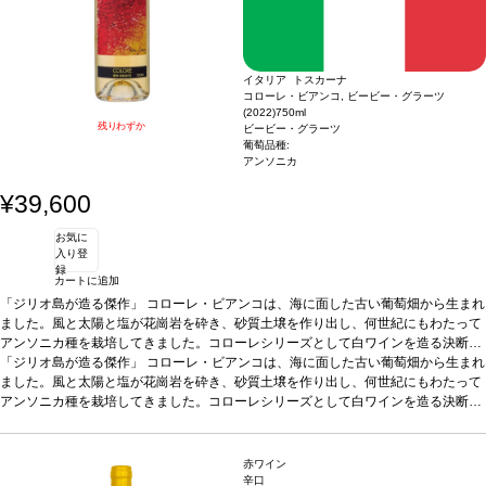
は自動的に次のヴィンテージに変更されます、ご了承ください。
イタリア トスカーナ
コローレ・ビアンコ, ビービー・グラーツ
(2022)
750ml
残りわずか
ビービー・グラーツ
葡萄品種:
アンソニカ
¥39,600
お気に
入り登
録
カートに追加
「ジリオ島が造る傑作」
コローレ・ビアンコは、海に面した古い葡萄畑から生まれ
ました。風と太陽と塩が花崗岩を砕き、砂質土壌を作り出し、何世紀にもわたって
アンソニカ種を栽培してきました。コローレシリーズとして白ワインを造る決断
は、「コローレ（＝色）」という名前にふさわしい、ユニークで高品質なアンソニ
「ジリオ島が造る傑作」
コローレ・ビアンコは、海に面した古い葡萄畑から生まれ
カ種が手に入れられると確信できたからです。
ました。風と太陽と塩が花崗岩を砕き、砂質土壌を作り出し、何世紀にもわたって
テイスティングノート
ジリオ島を
真に表現する一本。100周年を迎えたピエトラボーナの畑から、今年は非常に深み
アンソニカ種を栽培してきました。コローレシリーズとして白ワインを造る決断
のある複雑なアンソニカ種が生み出されました。桃、タイム、花が勢いよく充満す
は、「コローレ（＝色）」という名前にふさわしい、ユニークで高品質なアンソニ
るノーズを示し、砂糖漬けレモンピールのニュアンスが続きます。2022年ヴィンテ
カ種が手に入れられると確信できたからです。
テイスティングノート
ジリオ島を
ージは、驚くほどのストラクチャーを持ち、塩味とフレッシュさが組み合わさって
真に表現する一本。100周年を迎えたピエトラボーナの畑から、今年は非常に深み
赤ワイン
いることから、別次元へと高められた白を表現しています。byビービー・グラーツ
のある複雑なアンソニカ種が生み出されました。桃、タイム、花が勢いよく充満す
辛口