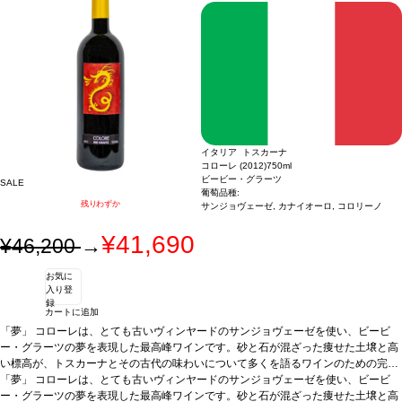
葡萄品種
るノーズを示し、砂糖漬けレモンピールのニュアンスが続きます。2022年ヴィンテ
100% アンソニカ
*本ヴィンテージが在庫切れの場合、在庫があり価格が
同様の場合は自動的に次のヴィンテージに変更されます、ご了承ください。
ージは、驚くほどのストラクチャーを持ち、塩味とフレッシュさが組み合わさって
いることから、別次元へと高められた白を表現しています。byビービー・グラーツ
葡萄品種
100% アンソニカ
*本ヴィンテージが在庫切れの場合、在庫があり価格が
同様の場合は自動的に次のヴィンテージに変更されます、ご了承ください。
イタリア トスカーナ
コローレ (2012)
750ml
ビービー・グラーツ
SALE
葡萄品種:
残りわずか
サンジョヴェーゼ, カナイオーロ, コロリーノ
¥41,690
¥46,200
→
お気に
入り登
録
カートに追加
「夢」
コローレは、とても古いヴィンヤードのサンジョヴェーゼを使い、ビービ
ー・グラーツの夢を表現した最高峰ワインです。砂と石が混ざった痩せた土壌と高
い標高が、トスカーナとその古代の味わいについて多くを語るワインのための完璧
なテロワールを作り出しています。全生産量のうち、最良の数樽のみがコローレと
「夢」
コローレは、とても古いヴィンヤードのサンジョヴェーゼを使い、ビービ
なるのです。
ー・グラーツの夢を表現した最高峰ワインです。砂と石が混ざった痩せた土壌と高
テイスティングノート
このヴィンテージのサンジョヴェーゼは、フ