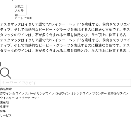
お気に
入り登
録
カートに追加
テスタマッタはイタリア語で "クレイジー・ヘッド "を意味する。前向きでクリエイ
ティブ、そして情熱的なビービー・グラーツを表現するのに最適な言葉です。テス
タマッタのワインは、石が多く含まれる土壌を特徴とひ、丘の頂上に位置する古樹
のサンジョヴェーゼのピュアで、ミネラルを含み、透明感を表している。サンジョ
テスタマッタはイタリア語で "クレイジー・ヘッド "を意味する。前向きでクリエイ
ヴェーゼ100％のスーパータスカン、伝統と創造性の融合。
ティブ、そして情熱的なビービー・グラーツを表現するのに最適な言葉です。テス
テイスティングノート
サンジョヴェーゼ品種のエレガンスは、常にテスタマッタワインの主な特徴。フレ
タマッタのワインは、石が多く含まれる土壌を特徴とひ、丘の頂上に位置する古樹
ッシュでフルーティ、エレガントで長い後味が続く。たっぷりとしたブラックベリ
のサンジョヴェーゼのピュアで、ミネラルを含み、透明感を表している。サンジョ
ー、ブルーベリーを示し、ほのかにアーシー、軽いミネラルが支える。際立った凝
ヴェーゼ100％のスーパータスカン、伝統と創造性の融合。
テイスティングノート
縮味と絹のように滑らかなでしっかりしたタンニンを伴い、長い余韻の後味へと続
サンジョヴェーゼ品種のエレガンスは、常にテスタマッタワインの主な特徴。フレ
く。濃厚、洗練している。
ッシュでフルーティ、エレガントで長い後味が続く。たっぷりとしたブラックベリ
合う料理
グリル肉、熟成チーズと好相性。
葡萄品種
10
0% サンジョヴェーゼ
ー、ブルーベリーを示し、ほのかにアーシー、軽いミネラルが支える。際立った凝
縮味と絹のように滑らかなでしっかりしたタンニンを伴い、長い余韻の後味へと続
く。濃厚、洗練している。
合う料理
グリル肉、熟成チーズと好相性。
葡萄品種
10
商品検索
0% サンジョヴェーゼ
赤ワイン
白ワイン
スパークリングワイン
ロゼワイン
オレンジワイン
ブランデー
酒精強化ワイン
ウイスキー
スピリッツ
セット
生産地
生産者
特集
サービス