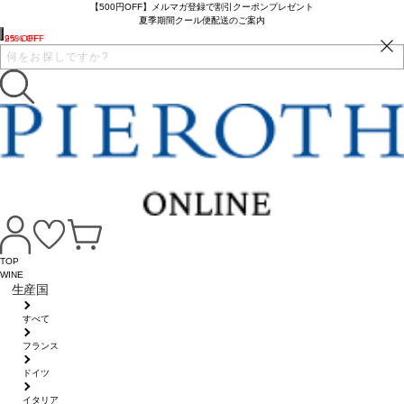
【500円OFF】メルマガ登録で割引クーポンプレゼント
夏季期間クール便配送のご案内
25% OFF
9% OFF
TOP
WINE
生産国
すべて
フランス
ドイツ
イタリア