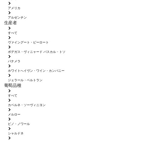
アメリカ
アルゼンチン
生産者
すべて
ヴァイングート・ピーロート
ボデガス・ヴィニャード パスカル・トソ
パナメラ
ホワイトへイヴン・ワイン・カンパニー
ジェラール・ベルトラン
葡萄品種
すべて
カベルネ・ソーヴィニヨン
メルロー
ピノ・ノワール
シャルドネ