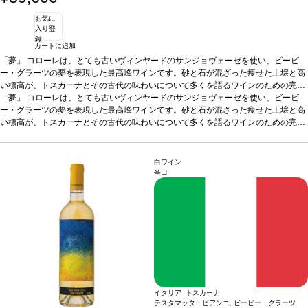
お気に
入り登
録
カートに追加
「夢」
コローレは、とても古いヴィンヤードのサンジョヴェーゼを使い、ビービ
ー・グラーツの夢を表現した最高峰ワインです。砂と石が混ざった痩せた土壌と高
い標高が、トスカーナとその古代の味わいについて多くを語るワインのための完璧
なテロワールを作り出しています。全生産量のうち、最良の数樽のみがコローレと
「夢」
コローレは、とても古いヴィンヤードのサンジョヴェーゼを使い、ビービ
なるのです。
ー・グラーツの夢を表現した最高峰ワインです。砂と石が混ざった痩せた土壌と高
テイスティングノート
コローレは我々を最大限表現する逸品です。
最初にたっぷりとした花を前面に感じ、感覚が爆発したようで、春そのものです。
い標高が、トスカーナとその古代の味わいについて多くを語るワインのための完璧
香り豊かな畑は、太陽を一杯に浴び、エネルギーやパワーに溢れ、素晴らしく美し
なテロワールを作り出しています。全生産量のうち、最良の数樽のみがコローレと
く、すべての要素がそこに存在しています！そして、それらすべてがコローレ、20
なるのです。
テイスティングノート
コローレは我々を最大限表現する逸品です。
21年ヴィンテージにも含まれているのです。byビービー・グラーツ
最初にたっぷりとした花を前面に感じ、感覚が爆発したようで、春そのものです。
葡萄品種
10
白ワイン
0% サンジョヴェーゼ
香り豊かな畑は、太陽を一杯に浴び、エネルギーやパワーに溢れ、素晴らしく美し
*本ヴィンテージが在庫切れの場合、在庫があり価格が同様
辛口
の場合は自動的に次のヴィンテージに変更されます、ご了承ください。
く、すべての要素がそこに存在しています！そして、それらすべてがコローレ、20
21年ヴィンテージにも含まれているのです。byビービー・グラーツ
葡萄品種
10
0% サンジョヴェーゼ
*本ヴィンテージが在庫切れの場合、在庫があり価格が同様
の場合は自動的に次のヴィンテージに変更されます、ご了承ください。
イタリア トスカーナ
テスタマッタ・ビアンコ, ビービー・グラーツ