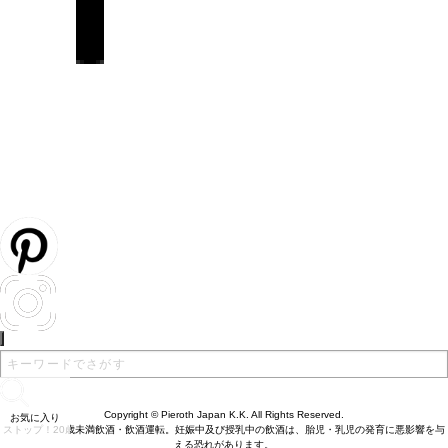
Copyright © Pieroth Japan K.K. All Rights Reserved.
お気に入り
ストップ！20歳未満飲酒・飲酒運転。妊娠中及び授乳中の飲酒は、胎児・乳児の発育に悪影響を与
える恐れがあります。