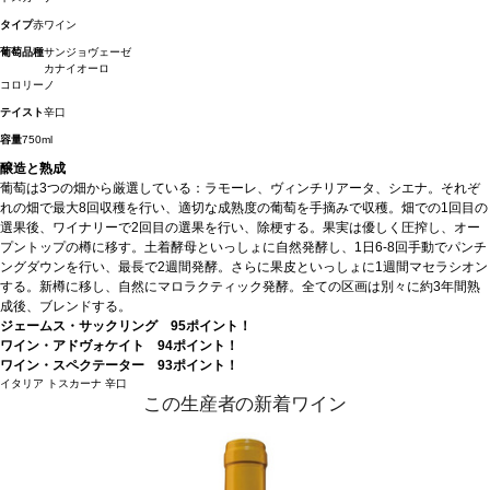
タイプ
赤ワイン
葡萄品種
サンジョヴェーゼ
カナイオーロ
コロリーノ
テイスト
辛口
容量
750ml
醸造と熟成
葡萄は3つの畑から厳選している：ラモーレ、ヴィンチリアータ、シエナ。それぞ
れの畑で最大8回収穫を行い、適切な成熟度の葡萄を手摘みで収穫。畑での1回目の
選果後、ワイナリーで2回目の選果を行い、除梗する。果実は優しく圧搾し、オー
プントップの樽に移す。土着酵母といっしょに自然発酵し、1日6-8回手動でパンチ
ングダウンを行い、最長で2週間発酵。さらに果皮といっしょに1週間マセラシオン
する。新樽に移し、自然にマロラクティック発酵。全ての区画は別々に約3年間熟
成後、ブレンドする。
ジェームス・サックリング 95ポイント！
ワイン・アドヴォケイト 94ポイント！
ワイン・スペクテーター 93ポイント！
イタリア
トスカーナ
辛口
この生産者の新着ワイン