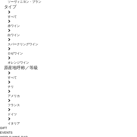
ソーヴィニヨン・ブラン
タイプ
すべて
赤ワイン
白ワイン
スパークリングワイン
ロゼワイン
オレンジワイン
原産地呼称／等級
すべて
チリ
アメリカ
フランス
ドイツ
イタリア
GIFT
EVENTS