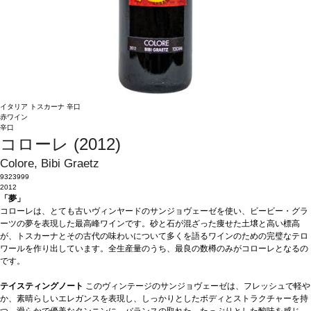
イタリア
トスカーナ
辛口
赤ワイン
辛口
コローレ (2012)
Colore, Bibi Graetz
9323999
2012
「夢」
コローレは、とても古いヴィンヤードのサンジョヴェーゼを使い、ビービー・グラ
ーツの夢を表現した最高峰ワインです。砂と石が混ざった痩せた土壌と高い標高
が、トスカーナとその古代の味わいについて多くを語るワインのための完璧なテロ
ワールを作り出しています。全生産量のうち、最良の数樽のみがコローレとなるの
です。
テイスティングノート
このヴィンテージのサンジョヴェーゼは、フレッシュで軽や
か、素晴らしいエレガンスを表現し、しっかりとしたボディとストラクチャーを持
つ。滑らかで優美なタンニンに、バランスの取れた、たっぷりとした酸味を感じ