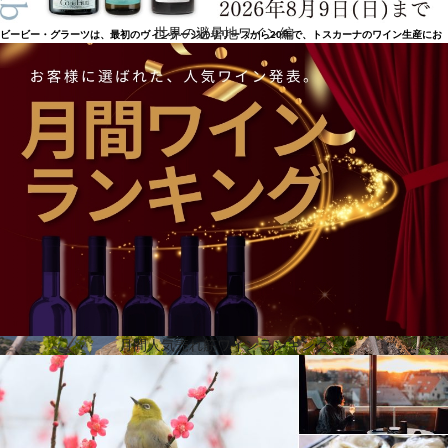
トスカーナワインの最も輝かしい生産者の一人
世界の避暑地ワイン編
ビービー・グラーツは、最初のヴィンテージのリリースから20年で、トスカーナのワイン生産にお
いて最も輝かしい人物の一人となったのです。これは主に彼の純粋なサンジョヴェーゼ・テスタマ
ッタの素晴らしい品質のおかげです。グラーツは、最高の赤ワインに深みと魂を与える古木の葡萄
を使用しています。赤品種はフィレンツェの丘陵地で栽培され、モンテフィーリやラモーレなど、
キャンティ・クラシコ地区の一等地から調達しています。白品種はジッリオ島から調達していま
す。トスカーナは赤ワインだけでなく、素晴らしい白ワインも造れることを証明しているのです。
赤ワインは香り高くて魅惑的で、ブラックベリー、チェリー、ドライフラワー、香水の香りが漂
い、フルボディで引き締まった、非常に繊細なタンニンを持ち、実味と骨格が見事に調和していま
す。
月間人気売れ筋ワインランキング