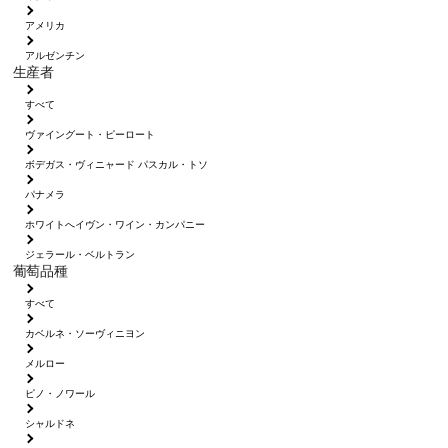
アメリカ
アルゼンチン
生産者
すべて
ヴァイングート・ピーロート
ボデガス・ヴィニャード パスカル・トソ
パナメラ
ホワイトへイヴン・ワイン・カンパニー
ジェラール・ベルトラン
葡萄品種
すべて
カベルネ・ソーヴィニヨン
メルロー
ピノ・ノワール
シャルドネ