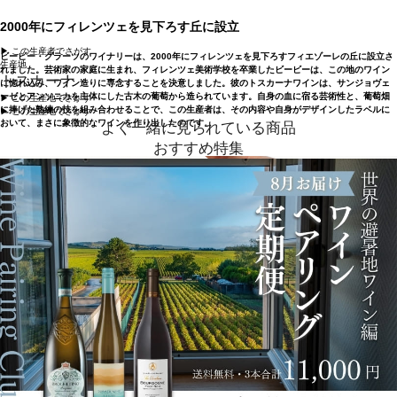
2000年にフィレンツェを見下ろす丘に設立
▶︎ この生産者でさがす
ビービー・グラーツのワイナリーは、2000年にフィレンツェを見下ろすフィエゾーレの丘に設立さ
生産地
れました。芸術家の家庭に生まれ、フィレンツェ美術学校を卒業したビービーは、この地のワイン
トスカーナ
に惚れ込み、ワイン造りに専念することを決意しました。彼のトスカーナワインは、サンジョヴェ
ーゼとアンソニカを主体にした古木の葡萄から造られています。自身の血に宿る芸術性と、葡萄畑
▶︎ この生産地でさがす
に捧げた熟練の技を組み合わせることで、この生産者は、その内容や自身がデザインしたラベルに
▶︎ この生産地でさがす
おいて、まさに象徴的なワインを作り出したのです。
よく一緒に見られている商品
おすすめ特集