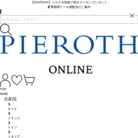
【500円OFF】メルマガ登録で割引クーポンプレゼント
夏季期間クール便配送のご案内
TOP
WINE
生産国
すべて
フランス
ドイツ
イタリア