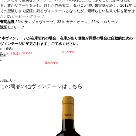
る。豊かなブーケを示し、熟した赤果実に、タバコと濃い果実味が続く。2012年は
その型破りさで記憶に残るヴィンテージとなったが、素晴らしい結果で私を驚かせ
た。byビービー・グラーツ
葡萄品種
33％ サンジョヴェーゼ、33％ カナイオーロ、33％ コロリーノ
認証
EUリーフ
*本ヴィンテージが在庫切れの場合、在庫があり価格が同様の場合は自動的に次の
ヴィンテージに変更されます、ご了承ください。
¥
（税込）
残りわずか
¥
→
¥
（税込）
% OFF
数量
1
残りわずか
お気に入り
この商品の他ヴィンテージはこちら