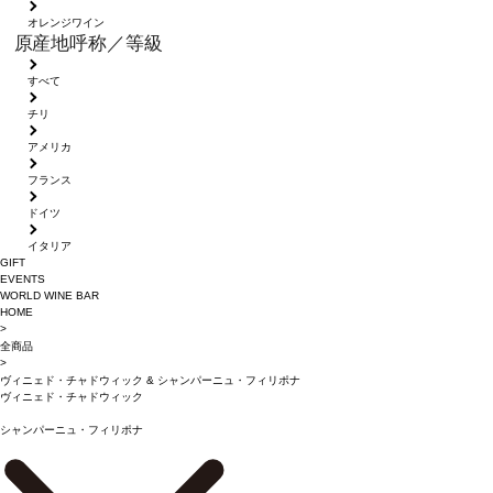
オレンジワイン
原産地呼称／等級
すべて
チリ
アメリカ
フランス
ドイツ
イタリア
GIFT
EVENTS
WORLD WINE BAR
HOME
>
全商品
>
ヴィニェド・チャドウィック
&
シャンパーニュ・フィリポナ
ヴィニェド・チャドウィック
シャンパーニュ・フィリポナ