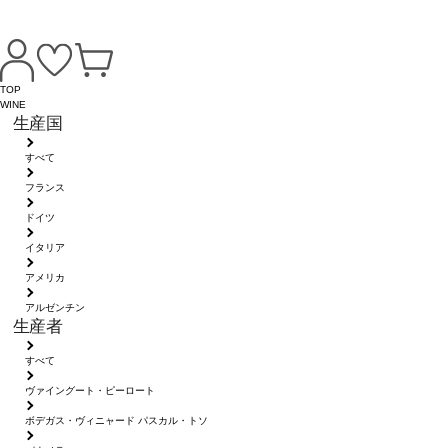
TOP
WINE
生産国
すべて
フランス
ドイツ
イタリア
アメリカ
アルゼンチン
生産者
すべて
ヴァイングート・ピーロート
ボデガス・ヴィニャード パスカル・トソ