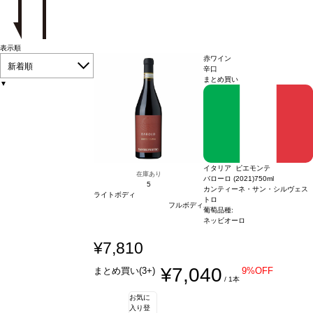
表示順
赤ワイン
新着順
辛口
まとめ買い
▼
イタリア ピエモンテ
在庫あり
バローロ (2021)
750ml
5
カンティーネ・サン・シルヴェス
ライトボディ
トロ
フルボディ
葡萄品種:
ネッビオーロ
¥7,810
¥7,040
まとめ買い(3+)
9%OFF
/ 1本
お気に
入り登