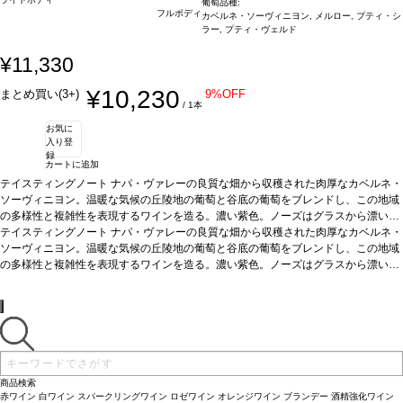
葡萄品種:
フルボディ
カベルネ・ソーヴィニヨン, メルロー, プティ・シ
ラー, プティ・ヴェルド
¥11,330
¥10,230
まとめ買い(3+)
9%OFF
/ 1本
お気に
入り登
録
カートに追加
テイスティングノート
ナパ・ヴァレーの良質な畑から収穫された肉厚なカベルネ・
ソーヴィニヨン。温暖な気候の丘陵地の葡萄と谷底の葡萄をブレンドし、この地域
の多様性と複雑性を表現するワインを造る。濃い紫色。ノーズはグラスから漂い、
レッドカラントとカシスを伴い、ほのかななめし革、シーダー、スパイスによる土
テイスティングノート
ナパ・ヴァレーの良質な畑から収穫された肉厚なカベルネ・
っぽさが加わる。口に含むとブラックベリー、カラント、ブラウンシュガーの層が
ソーヴィニヨン。温暖な気候の丘陵地の葡萄と谷底の葡萄をブレンドし、この地域
はじけるように広がる。後味は長く滑らかで、リッチでまろやかなタンニンが補完
の多様性と複雑性を表現するワインを造る。濃い紫色。ノーズはグラスから漂い、
する。
レッドカラントとカシスを伴い、ほのかななめし革、シーダー、スパイスによる土
合う料理
肉料理、パスタ、脂ののった魚料理などと好相性。
葡萄品種
85％
カベルネ・ソーヴィニヨン、7% メルロー、4% プティ・シラー、4% プティ・ヴェ
っぽさが加わる。口に含むとブラックベリー、カラント、ブラウンシュガーの層が
ルド
はじけるように広がる。後味は長く滑らかで、リッチでまろやかなタンニンが補完
*本ヴィンテージが在庫切れの場合、在庫があり価格が同様の場合は自動的に
次のヴィンテージに変更されますのでご了承ください。
する。
合う料理
肉料理、パスタ、脂ののった魚料理などと好相性。
葡萄品種
85％
カベルネ・ソーヴィニヨン、7% メルロー、4% プティ・シラー、4% プティ・ヴェ
ルド
*本ヴィンテージが在庫切れの場合、在庫があり価格が同様の場合は自動的に
次のヴィンテージに変更されますのでご了承ください。
商品検索
赤ワイン
白ワイン
スパークリングワイン
ロゼワイン
オレンジワイン
ブランデー
酒精強化ワイン