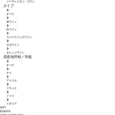
ソーヴィニヨン・ブラン
タイプ
すべて
赤ワイン
白ワイン
スパークリングワイン
ロゼワイン
オレンジワイン
原産地呼称／等級
すべて
チリ
アメリカ
フランス
ドイツ
イタリア
GIFT
EVENTS