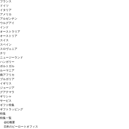
フランス
ドイツ
イタリア
アメリカ
アルゼンチン
ウルグアイ
インド
オーストラリア
オーストリア
スイス
スペイン
スロヴェニア
チリ
ニュージーランド
ハンガリー
ポルトガル
ルーマニア
南アフリカ
ブルガリア
イギリス
ジョージア
グアテマラ
ギリシャ
サービス
ギフト特集
ギフトラッピング
特集
特集一覧
会社概要
日本のピーロートオフィス