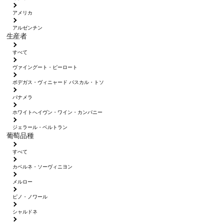
アメリカ
アルゼンチン
生産者
すべて
ヴァイングート・ピーロート
ボデガス・ヴィニャード パスカル・トソ
パナメラ
ホワイトへイヴン・ワイン・カンパニー
ジェラール・ベルトラン
葡萄品種
すべて
カベルネ・ソーヴィニヨン
メルロー
ピノ・ノワール
シャルドネ