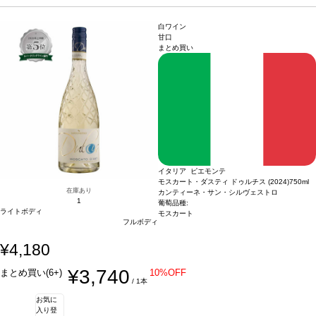
TAS認証
*本ヴィンテージが在庫切れの場合、在庫があり価格が同様の場合は自動
的に次のヴィンテージに変更されます、ご了承ください。
白ワイン
甘口
まとめ買い
イタリア ピエモンテ
モスカート・ダスティ ドゥルチス (2024)
750ml
在庫あり
カンティーネ・サン・シルヴェストロ
1
葡萄品種:
ライトボディ
モスカート
フルボディ
¥4,180
¥3,740
まとめ買い(6+)
10%OFF
/ 1本
お気に
入り登