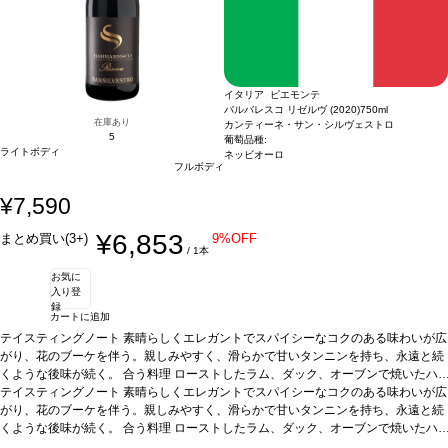
イタリア ピエモンテ
バルバレスコ リゼルヴ (2020)
750ml
在庫あり
カンティーネ・サン・シルヴェストロ
5
葡萄品種:
ライトボディ
ネッビオーロ
フルボディ
¥7,590
¥6,853
まとめ買い(3+)
9%OFF
/ 1本
お気に
入り登
録
カートに追加
テイスティングノート
素晴らしくエレガントでスパイシーなコクのある味わいが広
がり、花のブーケを伴う。親しみやすく、滑らかで甘いタンニンを持ち、永遠と続
くような後味が続く。
合う料理
ローストしたラム、ダック、オーブンで焼いたハ
ム、ウサギ、熟したチーズなどと好相性
テイスティングノート
素晴らしくエレガントでスパイシーなコクのある味わいが広
葡萄品種
ネッビオーロ100%
認証
EQUALI
TAS認証
がり、花のブーケを伴う。親しみやすく、滑らかで甘いタンニンを持ち、永遠と続
*本ヴィンテージが在庫切れの場合、在庫があり価格が同様の場合は自動
的に次のヴィンテージに変更されます、ご了承ください。
くような後味が続く。
合う料理
ローストしたラム、ダック、オーブンで焼いたハ
ム、ウサギ、熟したチーズなどと好相性
葡萄品種
ネッビオーロ100%
認証
EQUALI