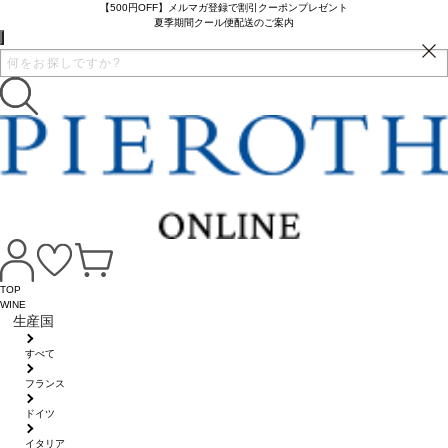
【500円OFF】メルマガ登録で割引クーポンプレゼント
夏季期間クール便配送のご案内
TOP
WINE
生産国
すべて
フランス
ドイツ
イタリア