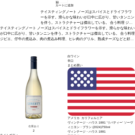
録
カートに追加
テイスティングノート
ノーズはスパイスとドライフラワ
ーを示す。滑らかな味わいが口中に広がり、甘いタンニン
を伴う。ストラクチャーは傑出している。
合う料理
ジビ
テイスティングノート
ノーズはスパイスとドライフラワーを示す。滑らかな味わい
エ、仔牛の煮込み、肉の煮込み料理、ヒレ肉のグリル、熟
が口中に広がり、甘いタンニンを伴う。ストラクチャーは傑出している。
成チーズなどと好相性
葡萄品種
100% ネッビオーロ
合う料理
認証
ジビエ、仔牛の煮込み、肉の煮込み料理、ヒレ肉のグリル、熟成チーズなどと好相
EQUALITAS認証
*本ヴィンテージが在庫切れの場合、在
性
葡萄品種
100% ネッビオーロ
庫があり価格が同様の場合は自動的に次のヴィンテージに
認証
EQUALITAS認証
*本ヴィンテージが在庫切れ
の場合、在庫があり価格が同様の場合は自動的に次のヴィンテージに変更されま
変更されます、ご了承ください。
す、ご了承ください。
白ワイン
辛口
まとめ買い
アメリカ カリフォルニア
ヴィンテージ・ハウス 1881 'リバティー' ソーヴ
在庫あり
ィニヨン・ブラン (2024)
750ml
2
ヴィンテージ・ハウス 1881