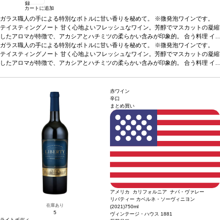
録
カートに追加
ガラス職人の手による特別なボトルに甘い香りを秘めて。 ※微発泡ワインです。
テイスティングノート
甘く心地よいフレッシュなワイン。芳醇でマスカットの凝縮
したアロマが特徴で、アカシアとハチミツの柔らかい含みが印象的。
合う料理
イ
チゴ、ペイストリー、アイスクリーム、ケーキ、またアペリティフやディジェステ
ガラス職人の手による特別なボトルに甘い香りを秘めて。 ※微発泡ワインです。
ィフにも最適
テイスティングノート
葡萄品種
甘く心地よいフレッシュなワイン。芳醇でマスカットの凝縮
100% モスカート
認証
サステイナブルEQUALITAS
*本ヴィ
ンテージが在庫切れの場合、在庫があり価格が同様の場合は自動的に次のヴィンテ
したアロマが特徴で、アカシアとハチミツの柔らかい含みが印象的。
合う料理
イ
ージに変更されます、ご了承ください。
チゴ、ペイストリー、アイスクリーム、ケーキ、またアペリティフやディジェステ
ィフにも最適
葡萄品種
100% モスカート
認証
サステイナブルEQUALITAS
*本ヴィ
ンテージが在庫切れの場合、在庫があり価格が同様の場合は自動的に次のヴィンテ
赤ワイン
ージに変更されます、ご了承ください。
辛口
まとめ買い
アメリカ カリフォルニア ナパ・ヴァレー
リバティー カベルネ・ソーヴィニヨン
在庫あり
(2021)
750ml
5
ヴィンテージ・ハウス 1881
ライトボディ