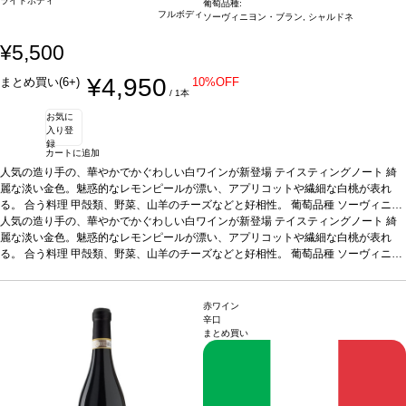
ライトボディ
葡萄品種:
フルボディ
ソーヴィニヨン・ブラン, シャルドネ
¥5,500
¥4,950
まとめ買い(6+)
10%OFF
/ 1本
お気に
入り登
録
カートに追加
人気の造り手の、華やかでかぐわしい白ワインが新登場
テイスティングノート
綺
麗な淡い金色。魅惑的なレモンピールが漂い、アプリコットや繊細な白桃が表れ
る。
合う料理
甲殻類、野菜、山羊のチーズなどと好相性。
葡萄品種
ソーヴィニヨ
ン・ブラン 98%、シャルドネ 2%
人気の造り手の、華やかでかぐわしい白ワインが新登場
*本ヴィンテージが在庫切れの場合、在庫があり
テイスティングノート
綺
価格が同様の場合は自動的に次のヴィンテージに変更されますのでご了承くださ
麗な淡い金色。魅惑的なレモンピールが漂い、アプリコットや繊細な白桃が表れ
い。
る。
合う料理
甲殻類、野菜、山羊のチーズなどと好相性。
葡萄品種
ソーヴィニヨ
ン・ブラン 98%、シャルドネ 2%
*本ヴィンテージが在庫切れの場合、在庫があり
価格が同様の場合は自動的に次のヴィンテージに変更されますのでご了承くださ
い。
赤ワイン
辛口
まとめ買い