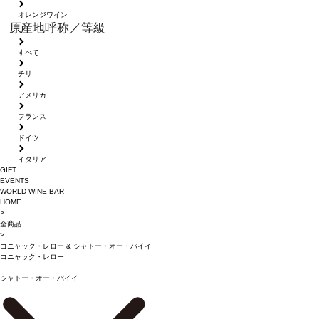
オレンジワイン
原産地呼称／等級
すべて
チリ
アメリカ
フランス
ドイツ
イタリア
GIFT
EVENTS
WORLD WINE BAR
HOME
>
全商品
>
コニャック・レロー
&
シャトー・オー・バイイ
コニャック・レロー
シャトー・オー・バイイ