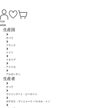
TOP
WINE
生産国
すべて
フランス
ドイツ
イタリア
アメリカ
アルゼンチン
生産者
すべて
ヴァイングート・ピーロート
ボデガス・ヴィニャード パスカル・トソ