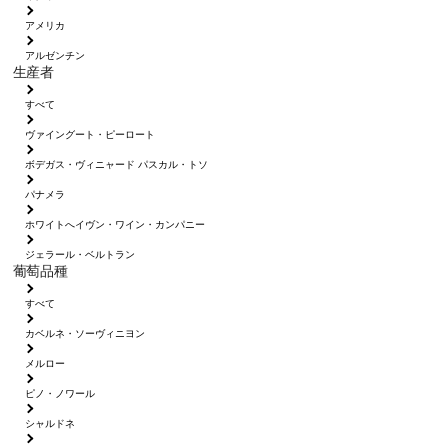
アメリカ
アルゼンチン
生産者
すべて
ヴァイングート・ピーロート
ボデガス・ヴィニャード パスカル・トソ
パナメラ
ホワイトへイヴン・ワイン・カンパニー
ジェラール・ベルトラン
葡萄品種
すべて
カベルネ・ソーヴィニヨン
メルロー
ピノ・ノワール
シャルドネ