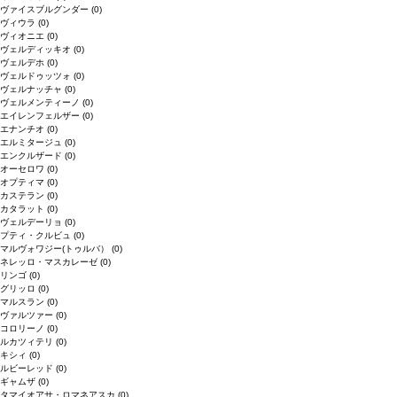
ヴァイスブルグンダー
(0)
ヴィウラ
(0)
ヴィオニエ
(0)
ヴェルディッキオ
(0)
ヴェルデホ
(0)
ヴェルドゥッツォ
(0)
ヴェルナッチャ
(0)
ヴェルメンティーノ
(0)
エイレンフェルザー
(0)
エナンチオ
(0)
エルミタージュ
(0)
エンクルザード
(0)
オーセロワ
(0)
オプティマ
(0)
カステラン
(0)
カタラット
(0)
ヴェルデーリョ
(0)
プティ・クルビュ
(0)
マルヴォワジー(トゥルバ）
(0)
ネレッロ・マスカレーゼ
(0)
リンゴ
(0)
グリッロ
(0)
マルスラン
(0)
ヴァルツァー
(0)
コロリーノ
(0)
ルカツィテリ
(0)
キシィ
(0)
ルビーレッド
(0)
ギャムザ
(0)
タマイオアサ・ロマネアスカ
(0)