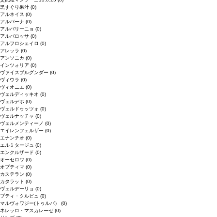
黒すぐり果汁
(0)
アルネイス
(0)
アルバーナ
(0)
アルバリーニョ
(0)
アルバロッサ
(0)
アルフロシェイロ
(0)
アレッラ
(0)
アンソニカ
(0)
インツォリア
(0)
ヴァイスブルグンダー
(0)
ヴィウラ
(0)
ヴィオニエ
(0)
ヴェルディッキオ
(0)
ヴェルデホ
(0)
ヴェルドゥッツォ
(0)
ヴェルナッチャ
(0)
ヴェルメンティーノ
(0)
エイレンフェルザー
(0)
エナンチオ
(0)
エルミタージュ
(0)
エンクルザード
(0)
オーセロワ
(0)
オプティマ
(0)
カステラン
(0)
カタラット
(0)
ヴェルデーリョ
(0)
プティ・クルビュ
(0)
マルヴォワジー(トゥルバ）
(0)
ネレッロ・マスカレーゼ
(0)