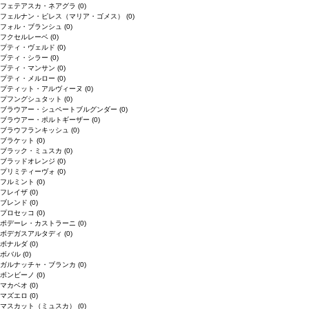
フェテアスカ・ネアグラ
(0)
フェルナン・ピレス（マリア・ゴメス）
(0)
フォル・ブランシュ
(0)
フクセルレーベ
(0)
プティ・ヴェルド
(0)
プティ・シラー
(0)
プティ・マンサン
(0)
プティ・メルロー
(0)
プティット・アルヴィーヌ
(0)
プフングシュタット
(0)
ブラウアー・シュペートブルグンダー
(0)
ブラウアー・ポルトギーザー
(0)
ブラウフランキッシュ
(0)
ブラケット
(0)
ブラック・ミュスカ
(0)
ブラッドオレンジ
(0)
プリミティーヴォ
(0)
フルミント
(0)
フレイザ
(0)
ブレンド
(0)
プロセッコ
(0)
ポデーレ・カストラーニ
(0)
ボデガスアルタディ
(0)
ボナルダ
(0)
ボバル
(0)
ガルナッチャ・ブランカ
(0)
ボンビーノ
(0)
マカベオ
(0)
マズエロ
(0)
マスカット（ミュスカ）
(0)