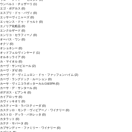
ウンベルト・チェザーリ
(1)
エゴ・ボデカス
(0)
エスプリ・ドゥ・パヴィ
(0)
エッサーヴィニャーズ
(0)
エッセンス・ドゥ・ドゥルト
(0)
エノリア化粧品
(0)
エンクルザード
(0)
エンリコ・セラフィーノ
(0)
オーパス・ワン
(0)
オクソ
(0)
オショネシー
(0)
オッドフェルヴィンヤード
(1)
オルネッライア
(0)
カ・マイオル
(0)
カーヴ・サン=ピエール
(2)
カーヴ・ダゼ
(0)
カーヴ・デ・ヴィニュロン・ドゥ・ファッフェンハイム
(2)
カーヴ・ラングドック・ルーション
(0)
カーサ・ヴィニコラボッターカルロ&SPA
(0)
カーサ・デ・サンタール
(0)
ボデガス・ビアンキ
(0)
カイアロッサ
(0)
カヴィッキオリ
(0)
カスティーヨ・ラバスティーダ
(0)
カステッロ・モンテ・ヴィビアーノ・ワイナリー
(0)
カストロ・デッラ・パネレッタ
(0)
カタラット
(0)
カテナ・サパータ
(0)
カプサンディー・ファミリー・ワイナリー
(0)