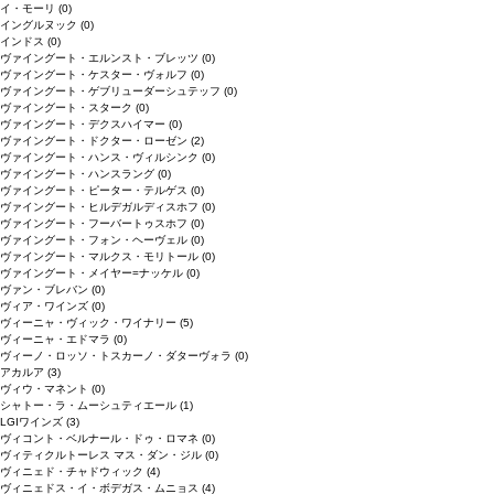
イ・モーリ
(0)
イングルヌック
(0)
インドス
(0)
ヴァイングート・エルンスト・ブレッツ
(0)
ヴァイングート・ケスター・ヴォルフ
(0)
ヴァイングート・ゲブリューダーシュテッフ
(0)
ヴァイングート・スターク
(0)
ヴァイングート・デクスハイマー
(0)
ヴァイングート・ドクター・ローゼン
(2)
ヴァイングート・ハンス・ヴィルシンク
(0)
ヴァイングート・ハンスラング
(0)
ヴァイングート・ピーター・テルゲス
(0)
ヴァイングート・ヒルデガルディスホフ
(0)
ヴァイングート・フーバートゥスホフ
(0)
ヴァイングート・フォン・ヘーヴェル
(0)
ヴァイングート・マルクス・モリトール
(0)
ヴァイングート・メイヤー=ナッケル
(0)
ヴァン・ブレバン
(0)
ヴィア・ワインズ
(0)
ヴィーニャ・ヴィック・ワイナリー
(5)
ヴィーニャ・エドマラ
(0)
ヴィーノ・ロッソ・トスカーノ・ダターヴォラ
(0)
アカルア
(3)
ヴィウ・マネント
(0)
シャトー・ラ・ムーシュティエール
(1)
LGIワインズ
(3)
ヴィコント・ベルナール・ドゥ・ロマネ
(0)
ヴィティクルトーレス マス・ダン・ジル
(0)
ヴィニェド・チャドウィック
(4)
ヴィニェドス・イ・ボデガス・ムニョス
(4)