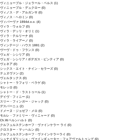
ヴィニョーブル・ジェラール・ペルス
(1)
ヴィニョーブル・デュクロー
(0)
ヴィノス・デ・アルガンサ
(0)
ヴィノス・ヘロミン
(0)
ヴィパーヴァ 1894d.o.o.
(4)
ヴィラ・ウォルフ
(0)
ヴィラ・デッリ・オリミ
(1)
ヴィラ・テルリーナ
(0)
ヴィラ・ライアーノ
(0)
ヴィンテージ・ハウス 1881
(2)
ヴーヴ・ドゥ・フランス
(0)
ヴェガ・シシリア
(0)
ヴェガ・シシリア / ボデガス・ピンティア
(0)
ヴェネア
(0)
シックス・エイト・ナイン・セラーズ
(0)
テュヌヴァン
(2)
ヴェルタックス
(0)
シャトー・ラフォリ・ペラゲ
(0)
モレッロ
(0)
シャトー・ド・ラストゥール
(1)
デイヴ・フィニー
(1)
スリー・フィンガー・ジャック
(0)
デスパーニュ
(2)
ドメーヌ・ジョゼフ・メロ
(0)
モルレ・ファミリー・ヴィニャード
(0)
Ch.W.ベルンハルト
(0)
クルフュルステンホーフ・ヴァインケラー ライ
(0)
クロスター・マッヘルン
(0)
クルフュルステンホーフ・ヴァインケラーライ
(0)
シュナイダリッシェ・ヴァインギューター・フェアヴァルトゥング
(0)