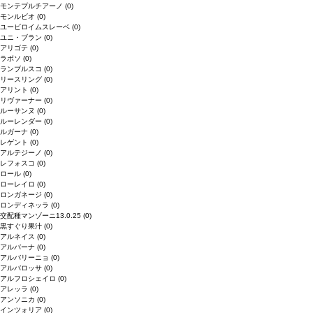
モンテプルチアーノ
(0)
モンルビオ
(0)
ユービロイムスレーベ
(0)
ユニ・ブラン
(0)
アリゴテ
(0)
ラボソ
(0)
ランブルスコ
(0)
リースリング
(0)
アリント
(0)
リヴァーナー
(0)
ルーサンヌ
(0)
ルーレンダー
(0)
ルガーナ
(0)
レゲント
(0)
アルテジーノ
(0)
レフォスコ
(0)
ロール
(0)
ローレイロ
(0)
ロンガネージ
(0)
ロンディネッラ
(0)
交配種マンゾーニ13.0.25
(0)
黒すぐり果汁
(0)
アルネイス
(0)
アルバーナ
(0)
アルバリーニョ
(0)
アルバロッサ
(0)
アルフロシェイロ
(0)
アレッラ
(0)
アンソニカ
(0)
インツォリア
(0)