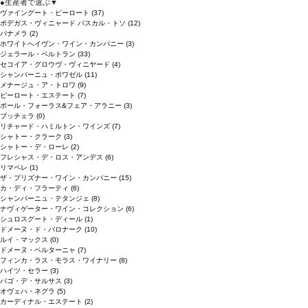
●
生産者で選ぶ
▼
ヴァイングート・ピーロート
(37)
ボデガス・ヴィニャード パスカル・トソ
(12)
パナメラ
(2)
ホワイトへイヴン・ワイン・カンパニー
(3)
ジェラール・ベルトラン
(33)
セコイア・グロウヴ・ヴィニヤード
(4)
シャンパーニュ・ボワゼル
(11)
メナージュ・ア・トロワ
(9)
ピーロート・エステート
(7)
ボール・フォーラス&フェア・アラニー
(3)
ブッチェラ
(0)
リチャード・ハミルトン・ワインズ
(7)
シャトー・クラーク
(3)
シャトー・デ・ローレ
(2)
フレシャス・デ・ロス・アンデス
(6)
リマペレ
(1)
ザ・プリズナー・ワイン・カンパニー
(15)
カ・ディ・フラーティ
(6)
シャンパーニュ・テタンジェ
(8)
ナヴィゲーター・ワイン・コレクション
(6)
シュロスグート・ディール
(1)
ドメーヌ・ド・バロナーク
(10)
ルイ・マックス
(0)
ドメーヌ・ベルターニャ
(7)
フィンカ・ラス・モラス・ワイナリー
(8)
ハイツ・セラー
(3)
パゴ・デ・サルサス
(3)
オヴェハ・ネグラ
(5)
カーディナル・エステート
(2)