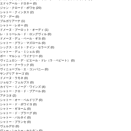
エドゥアール・ドロネー
(0)
ジャン・クロード・ボワセ
(20)
シャトー・クィンタス
(2)
ラフ・デー
(0)
ブルガリアーナ
(1)
シャトー・レオー
(0)
ドメーヌ・ブーロット・オーディ
(1)
レ・トゥーレル・ド・ロングヴィル
(0)
ドメーヌ・デュ・ペール・ギヨ
(0)
シャトー・グラン・マズロール
(0)
シックス・エイト・ナイン・セラーズ
(0)
シャトー・デュ・ミシェル
(0)
ボー・マルシェ・ワイナリー
(0)
ヴィニュロン・デ・ピエール・ドレ（ラ・ペピート）
(0)
シャトー・クーラック
(0)
ヴィニョーブル・エ・コンパニ―
(0)
サングリア ヤーゴ
(0)
ドメーヌ・ラモネ
(0)
ジョセフ・フェルプス
(0)
カイリー・ミノーグ・ワインズ
(4)
シャトー・クロ・ド・ブアール
(0)
アナコタ
(2)
シャトー・オー・ペルドリア
(0)
シャトー・ド・ボワイヨ
(0)
シャトー・ギヨーム
(0)
シャトー・ド・ブラーグ
(0)
シャトー・パルネイ
(0)
シャトー・プランセ
(0)
ヴェルデロ
(0)
ヴュー・シャトー・セルタン
(0)