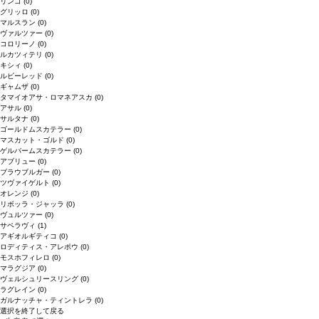
リンゴ
(0)
グリッロ
(0)
マルスラン
(0)
ヴァルツァー
(0)
コロリーノ
(0)
ルカツィテリ
(0)
キシィ
(0)
ルビーレッド
(0)
ギャムザ
(0)
タマイオアサ・ロマネアスカ
(0)
アサル
(0)
サルタナ
(0)
ゴールドムスカテラー
(0)
マスカット・ゴルド
(0)
ゲルバームスカテラー
(0)
アブリュー
(0)
ブラウブルガー
(0)
ツヴァイゲルト
(0)
オレンジ
(0)
リボッラ・ジャッラ
(0)
ヴュルツァー
(0)
サペラヴィ
(1)
アギオルギティコ
(0)
ロディティス・アレポウ
(0)
モスホフィレロ
(0)
マラグジア
(0)
ヴェルシュリースリング
(0)
ラグレイン
(0)
ガルナッチャ・ティントレラ
(0)
選択を終了して戻る