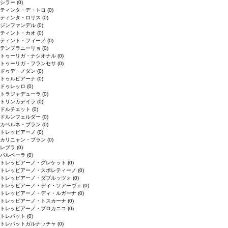
シラー
(0)
ティンタ・デ・トロ
(0)
ティンタ・ロリス
(0)
ジンファンデル
(0)
ティント・カオ
(0)
ティント・フィーノ
(0)
テンプラニーリョ
(0)
トゥーリガ・ナシオナル
(0)
トゥーリガ・フランセサ
(0)
ドゥデ・ノダン
(0)
トゥルビアーナ
(0)
ドゥレッロ
(0)
トラジャデューラ
(0)
トリンカデイラ
(0)
ドルチェット
(0)
ドルンフェルダー
(0)
カベルネ・ブラン
(0)
トレッビアーノ
(0)
カリニャン・ブラン
(0)
レブラ
(0)
バルベーラ
(0)
トレッビアーノ・グレケット
(0)
トレッビアーノ・スポレティーノ
(0)
トレッビアーノ・ダブルッツォ
(0)
トレッビアーノ・ディ・ソアーヴェ
(0)
トレッビアーノ・ディ・ルガーナ
(0)
トレッビアーノ・トスカーナ
(0)
トレッビアーノ・プロカニコ
(0)
トレパット
(0)
トレパットガルナッチャ
(0)