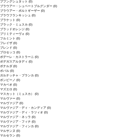
プフングシュタット
(0)
ブラウアー・シュペートブルグンダー
(0)
ブラウアー・ポルトギーザー
(0)
ブラウフランキッシュ
(0)
ブラケット
(0)
ブラック・ミュスカ
(0)
ブラッドオレンジ
(0)
プリミティーヴォ
(0)
フルミント
(0)
フレイザ
(0)
ブレンド
(0)
プロセッコ
(0)
ポデーレ・カストラーニ
(0)
ボデガスアルタディ
(0)
ボナルダ
(0)
ボバル
(0)
ガルナッチャ・ブランカ
(0)
ボンビーノ
(0)
マカベオ
(0)
マズエロ
(0)
マスカット（ミュスカ）
(0)
マルヴァー
(0)
マルヴァジア
(0)
マルヴァジア・ディ・カンディア
(0)
マルヴァジア・ディ・ラツィオ
(0)
マルヴァジア・ネッラ
(0)
マルヴァジア・フィナ
(0)
マルヴァジア・フィンカ
(0)
マルサンヌ
(0)
マルセラン
(0)