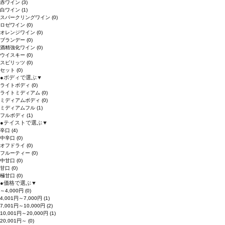
赤ワイン
(3)
白ワイン
(1)
スパークリングワイン
(0)
ロゼワイン
(0)
オレンジワイン
(0)
ブランデー
(0)
酒精強化ワイン
(0)
ウイスキー
(0)
スピリッツ
(0)
セット
(0)
●
ボディで選ぶ
▼
ライトボディ
(0)
ライトミディアム
(0)
ミディアムボディ
(0)
ミディアムフル
(1)
フルボディ
(1)
●
テイストで選ぶ
▼
辛口
(4)
中辛口
(0)
オフドライ
(0)
フルーティー
(0)
中甘口
(0)
甘口
(0)
極甘口
(0)
●
価格で選ぶ
▼
～4,000円
(0)
4,001円～7,000円
(1)
7,001円～10,000円
(2)
10,001円～20,000円
(1)
20,001円～
(0)