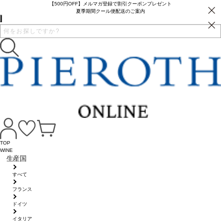
【500円OFF】メルマガ登録で割引クーポンプレゼント
夏季期間クール便配送のご案内
TOP
WINE
生産国
すべて
フランス
ドイツ
イタリア