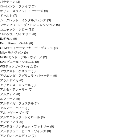
パラディン
(3)
ローレンツ・ファイヴ
(6)
オリン・スウィフト・セラーズ
(9)
ドゥルト
(7)
シークレット・インダルジェンス
(3)
フランソワ・L・ヴィトン コレクション
(5)
コニャック・レロー
(11)
14ハンズ・ワイナリー
(0)
E.ギガル
(0)
Ferd. Pieroth GmbH
(0)
GLMエストラーテヒヤ・デ・ヴィノス
(0)
M by モナヴァン
(0)
MGM モンド・デル・ヴィーノ
(2)
SASピエール・シェニエ
(0)
WGテゥンガースハイム
(0)
アウグスト・ケスラー
(0)
アジエンダ・アグリコラ・パセッティ
(0)
アラルディカ
(0)
アリアンス・ロワール
(0)
アルタ・アレーリャ
(0)
アルタディ
(0)
ルフィーノ
(5)
アルティガ・フュステル
(4)
アルノー・バイヨ
(0)
アルマヴィーヴァ
(6)
アルマニャック・ドゥロール
(0)
アンティノリ
(0)
アンテロ・メンチェタ・ファミリー
(0)
アンドリュー・ピース・ワインズ
(0)
アンドレ・ボロディン
(0)