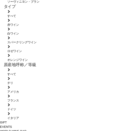
ソーヴィニヨン・ブラン
タイプ
すべて
赤ワイン
白ワイン
スパークリングワイン
ロゼワイン
オレンジワイン
原産地呼称／等級
すべて
チリ
アメリカ
フランス
ドイツ
イタリア
GIFT
EVENTS