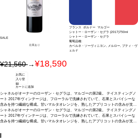
フランス ボルドー マルゴー
シャトー・ローザン・セグラ (2017)
750ml
シャトー・ローザン・セグラ
SALE
葡萄品種:
在庫あり
カベルネ・ソーヴィニヨン, メルロー, プティ・ヴ
ェルド
¥18,590
¥21,560
→
お気に
入り登
録
カートに追加
シャネルがオーナーのローザン・セグラは、マルゴーの第2級。
テイスティングノ
ート
2017年ヴィンテージは、フローラルで洗練されていて、石果とスパイシーな
含みを持つ繊細な構成。甘いマルタオレンジを、熟したアプリコットの含みが支
え、柔らかく滑らかな口当たりと、キャラメリゼしたアプリコットの酸味を持ち、
シャネルがオーナーのローザン・セグラは、マルゴーの第2級。
テイスティングノ
生き生きとして熟成感が素晴らしい。背景にあるタバコのアロマは甘さと香ばしさ
ート
2017年ヴィンテージは、フローラルで洗練されていて、石果とスパイシーな
があり、粉末状や砂糖漬けにしたイチゴを感じる。ビスケットのようなアロマとイ
含みを持つ繊細な構成。甘いマルタオレンジを、熟したアプリコットの含みが支
チジクが混ざり合い、シナモンのニュアンスを持つ。テクスチャーは柔らかで、癖
え、柔らかく滑らかな口当たりと、キャラメリゼしたアプリコットの酸味を持ち、
がなくのびやか。余韻が長く複雑、かつ繊細なアロマが残るバランスの取れた素晴
生き生きとして熟成感が素晴らしい。背景にあるタバコのアロマは甘さと香ばしさ
らしいワイン。
があり、粉末状や砂糖漬けにしたイチゴを感じる。ビスケットのようなアロマとイ
葡萄品種
62% カベルネ・ソーヴィニヨン、36% メルロー、2% プ