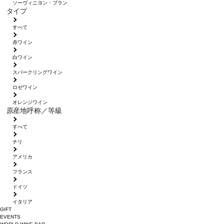
ソーヴィニヨン・ブラン
タイプ
すべて
赤ワイン
白ワイン
スパークリングワイン
ロゼワイン
オレンジワイン
原産地呼称／等級
すべて
チリ
アメリカ
フランス
ドイツ
イタリア
GIFT
EVENTS