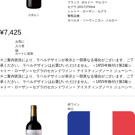
フランス ボルドー マルゴー
セグラ (2017)
750ml
シャトー・ローザン・セグラ
在庫あり
葡萄品種:
カベルネ・ソーヴィニヨン, メルロー
¥7,425
お気に
入り登
録
カートに追加
※ご案内状況により、ラベルデザインが表示と一部異なる場合がございます、ご了
承ください。 ラベルデザインはお選びいただけません。
＜1855年格付け第2級シ
ャトー・ローザン＝セグラのセカンドワイン＞
テイスティングノート
ジューシー
なベリー果実とチョコレートが特徴的。クリーミーで熟したタンニンが長い余韻と
※ご案内状況により、ラベルデザインが表示と一部異なる場合がございます、ご了
たっぷりとした芳香を与える。風味豊かな、ミディアムボディの美味しい一本。す
承ください。 ラベルデザインはお選びいただけません。
＜1855年格付け第2級シ
ぐに愉しめる、またセラー熟成もお勧め。
ャトー・ローザン＝セグラのセカンドワイン＞
合う料理
テイスティングノート
牛肉、鹿肉料理と好相性。
ジューシー
葡
萄品種
なベリー果実とチョコレートが特徴的。クリーミーで熟したタンニンが長い余韻と
50.5% カベルネ・ソーヴィニヨン、46% メルロー、3% プティ・ヴェル
ド、0.5% カベルネ・フラン
たっぷりとした芳香を与える。風味豊かな、ミディアムボディの美味しい一本。す
ぐに愉しめる、またセラー熟成もお勧め。
合う料理
牛肉、鹿肉料理と好相性。
葡
赤ワイン
萄品種
50.5% カベルネ・ソーヴィニヨン、46% メルロー、3% プティ・ヴェル
辛口
ド、0.5% カベルネ・フラン