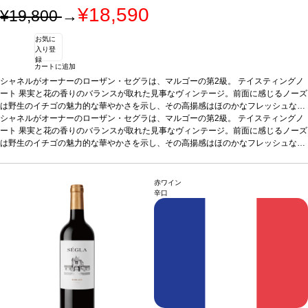
¥18,590
¥19,800
→
お気に
入り登
録
カートに追加
シャネルがオーナーのローザン・セグラは、マルゴーの第2級。
テイスティングノ
ート
果実と花の香りのバランスが取れた見事なヴィンテージ。前面に感じるノーズ
は野生のイチゴの魅力的な華やかさを示し、その高揚感はほのかなフレッシュなバ
ラの花びらで抑えられている。ピオニーとホワイトサップの繊細な含みに導かれ
シャネルがオーナーのローザン・セグラは、マルゴーの第2級。
テイスティングノ
て、花の含みが広がる。一方で胡椒、チョコレート、ラズベリーのスパイスの香り
ート
果実と花の香りのバランスが取れた見事なヴィンテージ。前面に感じるノーズ
が背景で湧き上がる。アタックは生き生きとしていて、ブラッドオレンジの甘さと
は野生のイチゴの魅力的な華やかさを示し、その高揚感はほのかなフレッシュなバ
シャープさ、そして優しい苦味の二面性が長く残る。完全な熟度で収穫されたカベ
ラの花びらで抑えられている。ピオニーとホワイトサップの繊細な含みに導かれ
ルネ・ソーヴィニヨンにより昇華された、素晴らしいバランスを持つ。
て、花の含みが広がる。一方で胡椒、チョコレート、ラズベリーのスパイスの香り
葡萄品種
7
5% カベルネ・ソーヴィニヨン、25% メルロー
が背景で湧き上がる。アタックは生き生きとしていて、ブラッドオレンジの甘さと
赤ワイン
シャープさ、そして優しい苦味の二面性が長く残る。完全な熟度で収穫されたカベ
辛口
ルネ・ソーヴィニヨンにより昇華された、素晴らしいバランスを持つ。
葡萄品種
7
5% カベルネ・ソーヴィニヨン、25% メルロー