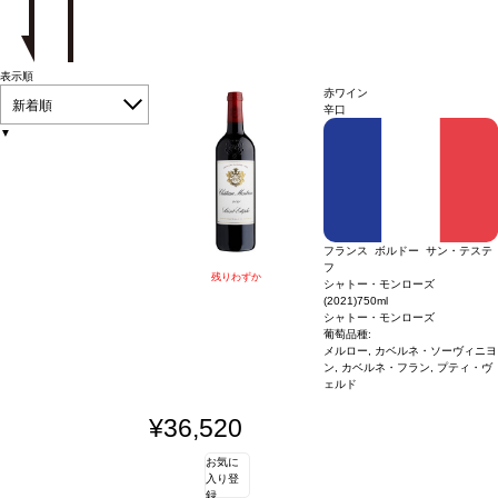
表示順
赤ワイン
新着順
辛口
▼
フランス ボルドー サン・テステ
フ
残りわずか
シャトー・モンローズ
(2021)
750ml
シャトー・モンローズ
葡萄品種:
メルロー, カベルネ・ソーヴィニヨ
ン, カベルネ・フラン, プティ・ヴ
ェルド
¥36,520
お気に
入り登
録