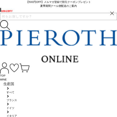
【500円OFF】メルマガ登録で割引クーポンプレゼント
夏季期間クール便配送のご案内
6% OFF
13% OFF
TOP
WINE
生産国
すべて
フランス
ドイツ
イタリア