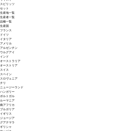
スピリッツ
セット
生産地一覧
生産者一覧
品種一覧
生産国
フランス
ドイツ
イタリア
アメリカ
アルゼンチン
ウルグアイ
インド
オーストラリア
オーストリア
スイス
スペイン
スロヴェニア
チリ
ニュージーランド
ハンガリー
ポルトガル
ルーマニア
南アフリカ
ブルガリア
イギリス
ジョージア
グアテマラ
ギリシャ