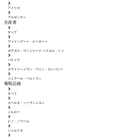
アメリカ
アルゼンチン
生産者
すべて
ヴァイングート・ピーロート
ボデガス・ヴィニャード パスカル・トソ
パナメラ
ホワイトへイヴン・ワイン・カンパニー
ジェラール・ベルトラン
葡萄品種
すべて
カベルネ・ソーヴィニヨン
メルロー
ピノ・ノワール
シャルドネ