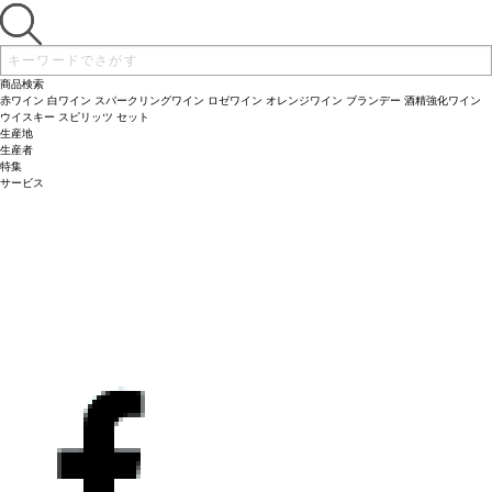
ティ・ヴェルド
チジクが混ざり合い、シナモンのニュアンスを持つ。テクスチャーは柔らかで、癖
がなくのびやか。余韻が長く複雑、かつ繊細なアロマが残るバランスの取れた素晴
らしいワイン。
葡萄品種
62% カベルネ・ソーヴィニヨン、36% メルロー、2% プ
ティ・ヴェルド
商品検索
赤ワイン
白ワイン
スパークリングワイン
ロゼワイン
オレンジワイン
ブランデー
酒精強化ワイン
ウイスキー
スピリッツ
セット
生産地
生産者
特集
サービス