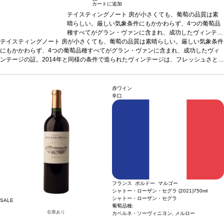
カートに追加
テイスティングノート
房が小さくても、葡萄の品質は素
晴らしい。厳しい気象条件にもかかわらず、4つの葡萄品
種すべてがグラン・ヴァンに含まれ、成功したヴィンテー
テイスティングノート
房が小さくても、葡萄の品質は素晴らしい。厳しい気象条件
ジの証。2014年と同様の条件で造られたヴィンテージ
にもかかわらず、4つの葡萄品種すべてがグラン・ヴァンに含まれ、成功したヴィ
は、フレッシュさと上質なタンニンを示している。クラシ
ンテージの証。2014年と同様の条件で造られたヴィンテージは、フレッシュさと上
ックワインの一つであり、間違いなく偉大なヴィンテージ
質なタンニンを示している。クラシックワインの一つであり、間違いなく偉大なヴ
の一つに位置づけられるワイン。
葡萄品種
53% メルロ
ィンテージの一つに位置づけられるワイン。
ー、38% カベルネ・ソーヴィニヨン、6% カベルネ・フラ
葡萄品種
53% メルロー、38% カベル
ネ・ソーヴィニヨン、6% カベルネ・フラン、3% プティ・ヴェルド
ン、3% プティ・ヴェルド
赤ワイン
辛口
フランス ボルドー マルゴー
シャトー・ローザン・セグラ (2021)
750ml
シャトー・ローザン・セグラ
SALE
葡萄品種:
在庫あり
カベルネ・ソーヴィニヨン, メルロー