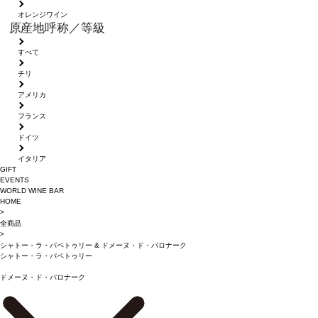
オレンジワイン
原産地呼称／等級
すべて
チリ
アメリカ
フランス
ドイツ
イタリア
GIFT
EVENTS
WORLD WINE BAR
HOME
>
全商品
>
シャトー・ラ・パペトゥリー
&
ドメーヌ・ド・バロナーク
シャトー・ラ・パペトゥリー
ドメーヌ・ド・バロナーク