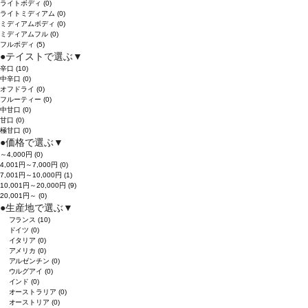
ライトボディ
(0)
ライトミディアム
(0)
ミディアムボディ
(0)
ミディアムフル
(0)
フルボディ
(5)
●
テイストで選ぶ
▼
辛口
(10)
中辛口
(0)
オフドライ
(0)
フルーティー
(0)
中甘口
(0)
甘口
(0)
極甘口
(0)
●
価格で選ぶ
▼
～4,000円
(0)
4,001円～7,000円
(0)
7,001円～10,000円
(1)
10,001円～20,000円
(9)
20,001円～
(0)
●
生産地で選ぶ
▼
フランス
(10)
ドイツ
(0)
イタリア
(0)
アメリカ
(0)
アルゼンチン
(0)
ウルグアイ
(0)
インド
(0)
オーストラリア
(0)
オーストリア
(0)