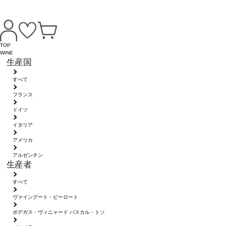
TOP
WINE
生産国
すべて
フランス
ドイツ
イタリア
アメリカ
アルゼンチン
生産者
すべて
ヴァイングート・ピーロート
ボデガス・ヴィニャード パスカル・トソ