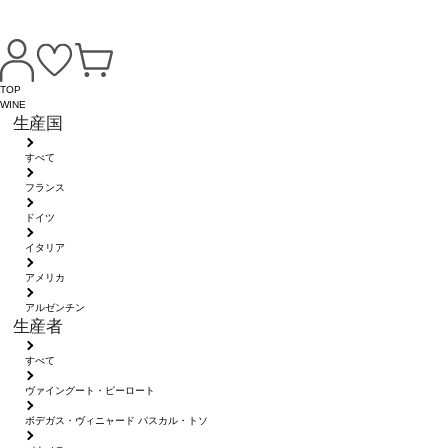
TOP
WINE
生産国
すべて
フランス
ドイツ
イタリア
アメリカ
アルゼンチン
生産者
すべて
ヴァイングート・ピーロート
ボデガス・ヴィニャード パスカル・トソ