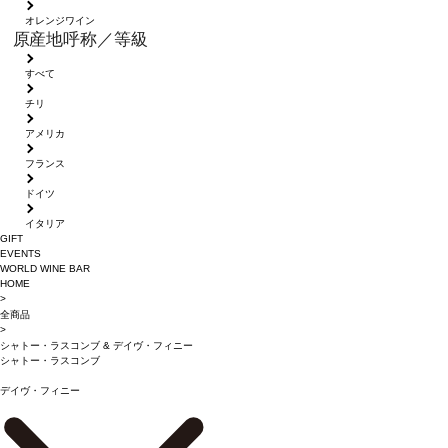
オレンジワイン
原産地呼称／等級
すべて
チリ
アメリカ
フランス
ドイツ
イタリア
GIFT
EVENTS
WORLD WINE BAR
HOME
>
全商品
>
シャトー・ラスコンブ
&
デイヴ・フィニー
シャトー・ラスコンブ
デイヴ・フィニー