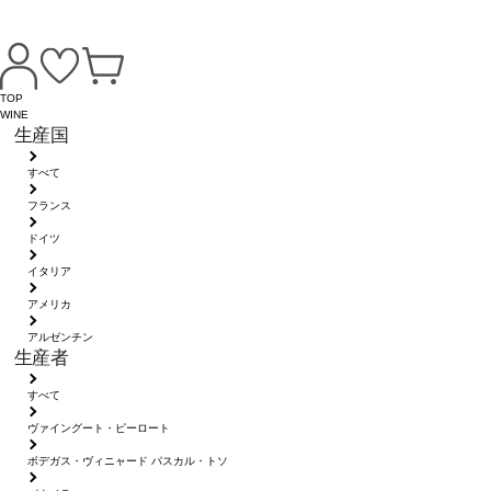
TOP
WINE
生産国
すべて
フランス
ドイツ
イタリア
アメリカ
アルゼンチン
生産者
すべて
ヴァイングート・ピーロート
ボデガス・ヴィニャード パスカル・トソ