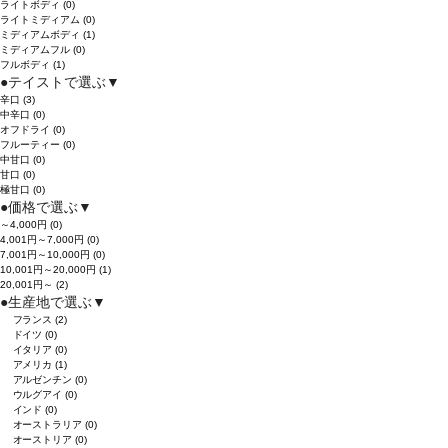
ライトボディ
(0)
ライトミディアム
(0)
ミディアムボディ
(1)
ミディアムフル
(0)
フルボディ
(1)
●
テイストで選ぶ
▼
辛口
(3)
中辛口
(0)
オフドライ
(0)
フルーティー
(0)
中甘口
(0)
甘口
(0)
極甘口
(0)
●
価格で選ぶ
▼
～4,000円
(0)
4,001円～7,000円
(0)
7,001円～10,000円
(0)
10,001円～20,000円
(1)
20,001円～
(2)
●
生産地で選ぶ
▼
フランス
(2)
ドイツ
(0)
イタリア
(0)
アメリカ
(1)
アルゼンチン
(0)
ウルグアイ
(0)
インド
(0)
オーストラリア
(0)
オーストリア
(0)