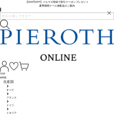
【500円OFF】メルマガ登録で割引クーポンプレゼント
夏季期間クール便配送のご案内
TOP
WINE
生産国
すべて
フランス
ドイツ
イタリア