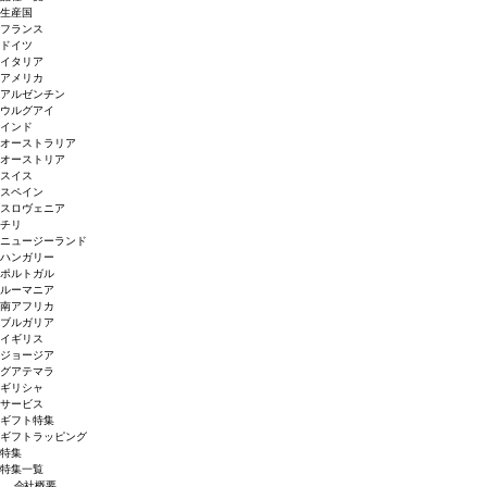
生産国
フランス
ドイツ
イタリア
アメリカ
アルゼンチン
ウルグアイ
インド
オーストラリア
オーストリア
スイス
スペイン
スロヴェニア
チリ
ニュージーランド
ハンガリー
ポルトガル
ルーマニア
南アフリカ
ブルガリア
イギリス
ジョージア
グアテマラ
ギリシャ
サービス
ギフト特集
ギフトラッピング
特集
特集一覧
会社概要