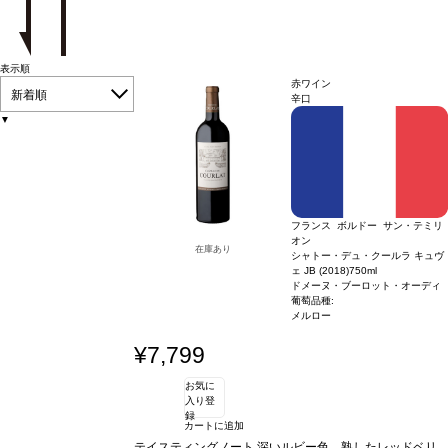
表示順
赤ワイン
新着順
辛口
▼
フランス ボルドー サン・テミリ
オン
在庫あり
シャトー・デュ・クールラ キュヴ
ェ JB (2018)
750ml
ドメーヌ・ブーロット・オーディ
葡萄品種:
メルロー
¥7,799
お気に
入り登
録
カートに追加
テイスティングノート
深いルビー色。熟したレッドベリ