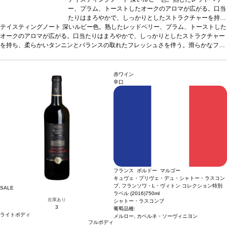
ー、プラム、トーストしたオークのアロマが広がる。口当
たりはまろやかで、しっかりとしたストラクチャーを持
テイスティングノート
深いルビー色。熟したレッドベリー、プラム、トーストした
ち、柔らかいタンニンとバランスの取れたフレッシュさを
オークのアロマが広がる。口当たりはまろやかで、しっかりとしたストラクチャー
伴う。滑らかなフィニッシュは、チェリーとほのかな土の
を持ち、柔らかいタンニンとバランスの取れたフレッシュさを伴う。滑らかなフィ
余韻が長く残る。
合う料理
きのこ添え仔牛煮込みなどと
ニッシュは、チェリーとほのかな土の余韻が長く残る。
好相性
葡萄品種
メルロー
*本ヴィンテージが在庫切れの
合う料理
きのこ添え仔牛
煮込みなどと好相性
葡萄品種
場合、在庫があり価格が同様の場合は自動的に次のヴィン
メルロー
*本ヴィンテージが在庫切れの場合、在庫が
あり価格が同様の場合は自動的に次のヴィンテージに変更されます、ご了承くださ
テージに変更されます、ご了承ください。
赤ワイン
い。
辛口
フランス ボルドー マルゴー
キュヴェ・プリヴェ・デュ・シャトー・ラスコン
ブ, フランソワ・L・ヴィトン コレクション特別
SALE
ラベル (2016)
750ml
在庫あり
シャトー・ラスコンブ
3
葡萄品種:
ライトボディ
メルロー, カベルネ・ソーヴィニヨン
フルボディ