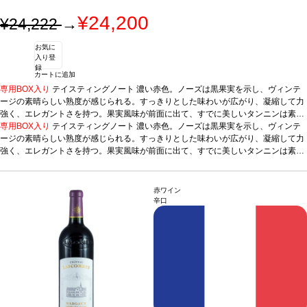
¥24,200
¥24,222
→
お気に
入り登
録
カートに追加
専用BOX入り
テイスティングノート
濃い赤色。ノーズは黒果実を示し、ヴィンテ
ージの素晴らしい熟度が感じられる。すっきりとした味わいが広がり、凝縮して力
強く、エレガントさを持つ。果実風味が前面に出て、すでに美しいタンニンは素晴
らしく溶け込んでいる。
専用BOX入り
テイスティングノート
合う料理
濃厚な料理、肉料理、チーズ、ソースパスタ、
濃い赤色。ノーズは黒果実を示し、ヴィンテ
鉄板焼き、天ぷら、ラーメン
ージの素晴らしい熟度が感じられる。すっきりとした味わいが広がり、凝縮して力
葡萄品種
メルロー50%、カベルネ・ソーヴィニヨン5
0%
強く、エレガントさを持つ。果実風味が前面に出て、すでに美しいタンニンは素晴
*本ヴィンテージが在庫切れの場合、在庫があり価格が同様の場合は自動的に次
のヴィンテージに変更されます、ご了承ください。
らしく溶け込んでいる。
合う料理
濃厚な料理、肉料理、チーズ、ソースパスタ、
鉄板焼き、天ぷら、ラーメン
葡萄品種
メルロー50%、カベルネ・ソーヴィニヨン5
0%
*本ヴィンテージが在庫切れの場合、在庫があり価格が同様の場合は自動的に次
赤ワイン
のヴィンテージに変更されます、ご了承ください。
辛口