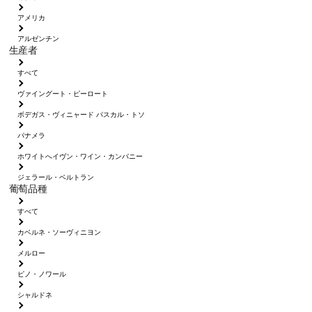
アメリカ
アルゼンチン
生産者
すべて
ヴァイングート・ピーロート
ボデガス・ヴィニャード パスカル・トソ
パナメラ
ホワイトへイヴン・ワイン・カンパニー
ジェラール・ベルトラン
葡萄品種
すべて
カベルネ・ソーヴィニヨン
メルロー
ピノ・ノワール
シャルドネ