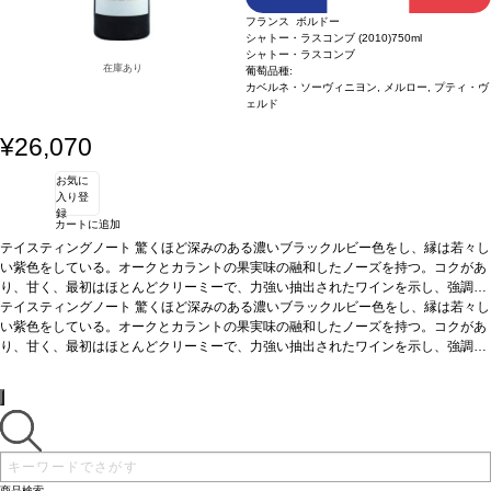
フランス ボルドー
シャトー・ラスコンブ (2010)
750ml
シャトー・ラスコンブ
在庫あり
葡萄品種:
カベルネ・ソーヴィニヨン, メルロー, プティ・ヴ
ェルド
¥26,070
お気に
入り登
録
カートに追加
テイスティングノート
驚くほど深みのある濃いブラックルビー色をし、縁は若々し
い紫色をしている。オークとカラントの果実味の融和したノーズを持つ。コクがあ
り、甘く、最初はほとんどクリーミーで、力強い抽出されたワインを示し、強調さ
れたタンニンがある。力強いと同時に、きれいにバランスが取れており、豊かでト
テイスティングノート
驚くほど深みのある濃いブラックルビー色をし、縁は若々し
ースティーなノーズを持ち、バニラの含みと良い酸度が伴う。ミディアムボディ、
い紫色をしている。オークとカラントの果実味の融和したノーズを持つ。コクがあ
きれいにバランスが取れており、しっかりとしていて、オークに包まれたがっしり
り、甘く、最初はほとんどクリーミーで、力強い抽出されたワインを示し、強調さ
とした核を持ち、しっかりとし比較的融和した後味がある。
れたタンニンがある。力強いと同時に、きれいにバランスが取れており、豊かでト
ースティーなノーズを持ち、バニラの含みと良い酸度が伴う。ミディアムボディ、
きれいにバランスが取れており、しっかりとしていて、オークに包まれたがっしり
とした核を持ち、しっかりとし比較的融和した後味がある。
商品検索