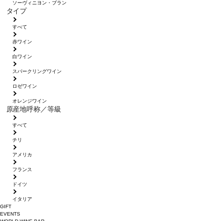
ソーヴィニヨン・ブラン
タイプ
すべて
赤ワイン
白ワイン
スパークリングワイン
ロゼワイン
オレンジワイン
原産地呼称／等級
すべて
チリ
アメリカ
フランス
ドイツ
イタリア
GIFT
EVENTS