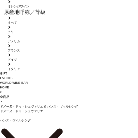
オレンジワイン
原産地呼称／等級
すべて
チリ
アメリカ
フランス
ドイツ
イタリア
GIFT
EVENTS
WORLD WINE BAR
HOME
>
全商品
>
ドメーヌ・ドゥ・シュヴァリエ
&
ハンス・ヴィルシング
ドメーヌ・ドゥ・シュヴァリエ
ハンス・ヴィルシング