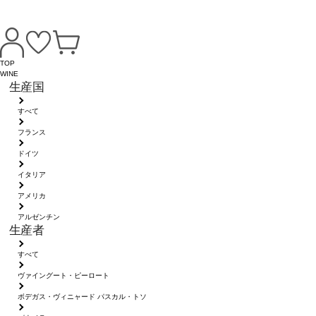
TOP
WINE
生産国
すべて
フランス
ドイツ
イタリア
アメリカ
アルゼンチン
生産者
すべて
ヴァイングート・ピーロート
ボデガス・ヴィニャード パスカル・トソ