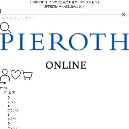
【500円OFF】メルマガ登録で割引クーポンプレゼント
夏季期間クール便配送のご案内
TOP
WINE
生産国
すべて
フランス
ドイツ
イタリア