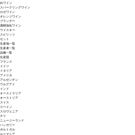
白ワイン
スパークリングワイン
ロゼワイン
オレンジワイン
ブランデー
酒精強化ワイン
ウイスキー
スピリッツ
セット
生産地一覧
生産者一覧
品種一覧
生産国
フランス
ドイツ
イタリア
アメリカ
アルゼンチン
ウルグアイ
インド
オーストラリア
オーストリア
スイス
スペイン
スロヴェニア
チリ
ニュージーランド
ハンガリー
ポルトガル
ルーマニア