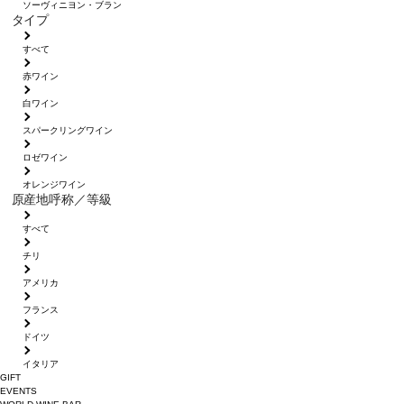
ソーヴィニヨン・ブラン
タイプ
すべて
赤ワイン
白ワイン
スパークリングワイン
ロゼワイン
オレンジワイン
原産地呼称／等級
すべて
チリ
アメリカ
フランス
ドイツ
イタリア
GIFT
EVENTS