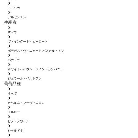
アメリカ
アルゼンチン
生産者
すべて
ヴァイングート・ピーロート
ボデガス・ヴィニャード パスカル・トソ
パナメラ
ホワイトへイヴン・ワイン・カンパニー
ジェラール・ベルトラン
葡萄品種
すべて
カベルネ・ソーヴィニヨン
メルロー
ピノ・ノワール
シャルドネ