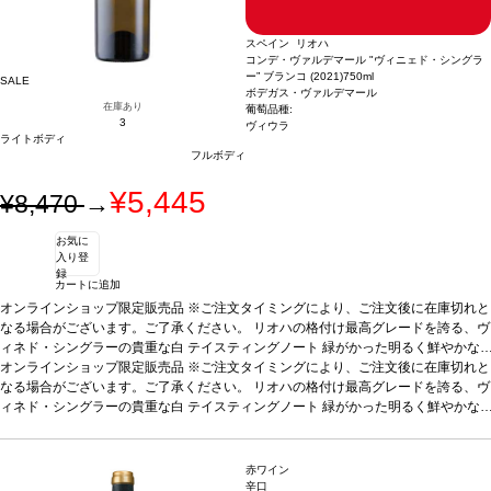
スペイン リオハ
コンデ・ヴァルデマール "ヴィニェド・シングラ
ー” ブランコ (2021)
750ml
SALE
ボデガス・ヴァルデマール
在庫あり
葡萄品種:
3
ヴィウラ
ライトボディ
フルボディ
¥5,445
¥8,470
→
お気に
入り登
録
カートに追加
オンラインショップ限定販売品 ※ご注文タイミングにより、ご注文後に在庫切れと
なる場合がございます。ご了承ください。 リオハの格付け最高グレードを誇る、ヴ
ィネド・シングラーの貴重な白
テイスティングノート
緑がかった明るく鮮やかな
麦わら色。アカシアのような白い花と、メロンや洋ナシのような白果実の凝縮した
オンラインショップ限定販売品 ※ご注文タイミングにより、ご注文後に在庫切れと
アロマを示す。スモーキーさも含み、ヘーゼルナッツのような繊細な香りを背景に
なる場合がございます。ご了承ください。 リオハの格付け最高グレードを誇る、ヴ
感じる。フルボディ、味わいは深く複雑でリッチ、石灰岩土壌からの特徴的な塩味
ィネド・シングラーの貴重な白
テイスティングノート
緑がかった明るく鮮やかな
を持つ。素晴らしくエレガントで、長い余韻が続く。
麦わら色。アカシアのような白い花と、メロンや洋ナシのような白果実の凝縮した
合う料理
寿司、フォアグ
ラ、貝類などの前菜、白身肉、ホワイトソースのパスタ、ロースト野菜、リゾット
アロマを示す。スモーキーさも含み、ヘーゼルナッツのような繊細な香りを背景に
などと好相性
感じる。フルボディ、味わいは深く複雑でリッチ、石灰岩土壌からの特徴的な塩味
葡萄品種
100% ヴィウラ
赤ワイン
を持つ。素晴らしくエレガントで、長い余韻が続く。
合う料理
寿司、フォアグ
辛口