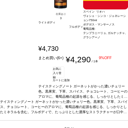
スペイン リオハ
在庫あり
ヴォシェ・シンコ・ジェネレーシ
3
ョン
750ml
ライトボディ
ボデガス・マンサーノス
フルボディ
葡萄品種:
テンプラニーリョ, ガルナッチャ,
グラシアーノ
¥4,730
¥4,290
まとめ買い(6+)
9%OFF
/ 1本
お気に
入り登
録
カートに追加
テイスティングノート
ガーネットがかった濃いチェリー
色。黒果実、下草、スパイス、チョコレート、コーヒーの
アロマに、葡萄品種の起源を感じる、しっかりとしたミネ
テイスティングノート
ガーネットがかった濃いチェリー色。黒果実、下草、スパイ
ラルを含む。フルボディで、たっぷりとした濃厚なストラ
ス、チョコレート、コーヒーのアロマに、葡萄品種の起源を感じる、しっかりとし
クチャーが口中を満たす。上質で滑らかなタンニンはエレ
たミネラルを含む。フルボディで、たっぷりとした濃厚なストラクチャーが口中を
ガントで、フレッシュな余韻の後味は際立っている。
葡
満たす。上質で滑らかなタンニンはエレガントで、フレッシュな余韻の後味は際立
萄品種
テンプラニーリョ 55%、ガルナッチャ 25%、グラ
っている。
葡萄品種
テンプラニーリョ 55%、ガルナッチャ 25%、グラシアーノ 2
シアーノ 20% ＜テンプラニーリョ2014ヴィンテージ；
0% ＜テンプラニーリョ2014ヴィンテージ；36ヵ月熟成-ガルナッチャ2017ヴィ
36ヵ月熟成-ガルナッチャ2017ヴィンテージ；6ヵ月熟成-