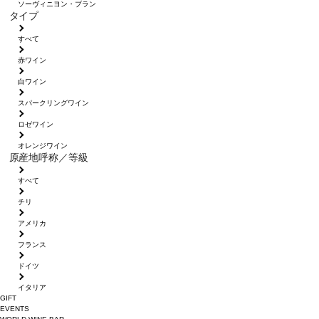
ソーヴィニヨン・ブラン
タイプ
すべて
赤ワイン
白ワイン
スパークリングワイン
ロゼワイン
オレンジワイン
原産地呼称／等級
すべて
チリ
アメリカ
フランス
ドイツ
イタリア
GIFT
EVENTS