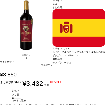
赤ワイン
ンテージ；6ヵ月熟成-グラシアーノ2015ヴィンテージ；30ヵ月熟成 ブレンド後3
グラシアーノ2015ヴィンテージ；30ヵ月熟成 ブレンド
辛口
まとめ買い
ヵ月間瓶内熟成しリリース＞
後3ヵ月間瓶内熟成しリリース＞
スペイン リオハ
ルイス・グルペギ テンプラニーリョ (2021)
750ml
在庫あり
ボデガス・マンサーノス
3
葡萄品種:
ライトボディ
テンプラニーリョ
フルボディ
¥3,850
¥3,432
まとめ買い(6+)
10%OFF
/ 1本
お気に
入り登
録
カートに追加