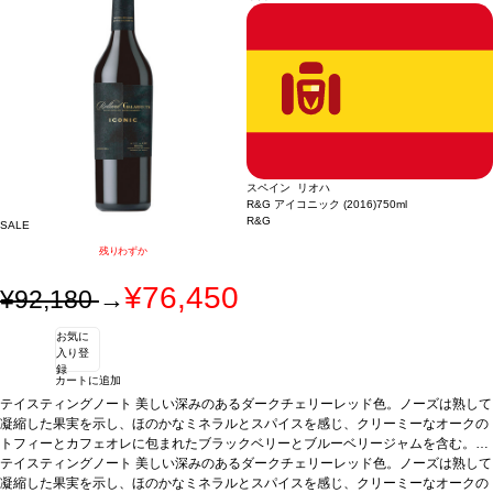
ラ、貝類などの前菜、白身肉、ホワイトソースのパスタ、ロースト野菜、リゾット
などと好相性
葡萄品種
100% ヴィウラ
スペイン リオハ
R&G アイコニック (2016)
750ml
R&G
SALE
残りわずか
¥76,450
¥92,180
→
お気に
入り登
録
カートに追加
テイスティングノート
美しい深みのあるダークチェリーレッド色。ノーズは熟して
凝縮した果実を示し、ほのかなミネラルとスパイスを感じ、クリーミーなオークの
トフィーとカフェオレに包まれたブラックベリーとブルーベリージャムを含む。凝
縮されたグリセリンのような核を持ち、バランスがよく、果実味に富んだ上質で繊
合う料理
テイスティングノート
漁師が作るバスクの伝統的な煮込み料理で、マグロやトマト、ピーマンな
美しい深みのあるダークチェリーレッド色。ノーズは熟して
細なタンニンに、表情豊かで、テロワールの特徴がはっきりと印象に残る長い余韻
どを使ったマルミタコ料理に合う。またラム料理、牛肉のステーキ、鯛のグリル、
凝縮した果実を示し、ほのかなミネラルとスパイスを感じ、クリーミーなオークの