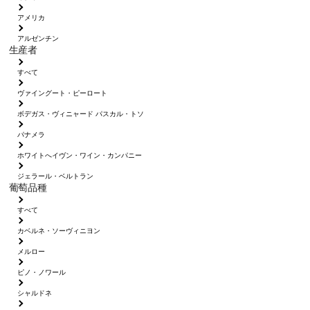
アメリカ
アルゼンチン
生産者
すべて
ヴァイングート・ピーロート
ボデガス・ヴィニャード パスカル・トソ
パナメラ
ホワイトへイヴン・ワイン・カンパニー
ジェラール・ベルトラン
葡萄品種
すべて
カベルネ・ソーヴィニヨン
メルロー
ピノ・ノワール
シャルドネ