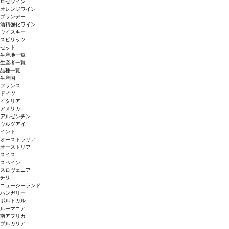
ロゼワイン
オレンジワイン
ブランデー
酒精強化ワイン
ウイスキー
スピリッツ
セット
生産地一覧
生産者一覧
品種一覧
生産国
フランス
ドイツ
イタリア
アメリカ
アルゼンチン
ウルグアイ
インド
オーストラリア
オーストリア
スイス
スペイン
スロヴェニア
チリ
ニュージーランド
ハンガリー
ポルトガル
ルーマニア
南アフリカ
ブルガリア