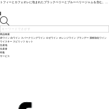
が続く。
チーズなどとも好相性。
トフィーとカフェオレに包まれたブラックベリーとブルーベリージャムを含む。凝
葡萄品種
95%テンプラリーニョ、5%ガルナッチャ
造り手情報
縮されたグリセリンのような核を持ち、バランスがよく、果実味に富んだ上質で繊
合う料理
漁師が作るバスクの伝統的な煮込み料理で、マグロやトマト、ピーマンな
R&Gプロジェクトは2010年、フランスの著名なワインメーカーであり
コンサルタントでもあるミシェル・ロランが、アラエックス・グランの創業者兼C
細なタンニンに、表情豊かで、テロワールの特徴がはっきりと印象に残る長い余韻
どを使ったマルミタコ料理に合う。またラム料理、牛肉のステーキ、鯛のグリル、
EOであるハビエル・ガラレタと協力し、スペインの最高のテロワールでプレミア
が続く。
チーズなどとも好相性。
葡萄品種
95%テンプラリーニョ、5%ガルナッチャ
ムワインを生産することに合意し、スタートしました。フランスとスペインの2つ
造り手情報
R&Gプロジェクトは2010年、フランスの著名なワインメーカーであり
の文化、そしてロランが造るクラシックかつ国際的なワインスタイルと、アラエッ
コンサルタントでもあるミシェル・ロランが、アラエックス・グランの創業者兼C
クス・グラン・スペイン・ファインワインズのワインに象徴されるモダンなワイン
EOであるハビエル・ガラレタと協力し、スペインの最高のテロワールでプレミア
スが融合しています。
ムワインを生産することに合意し、スタートしました。フランスとスペインの2つ
商品検索
の文化、そしてロランが造るクラシックかつ国際的なワインスタイルと、アラエッ
赤ワイン
白ワイン
スパークリングワイン
ロゼワイン
オレンジワイン
ブランデー
酒精強化ワイン
クス・グラン・スペイン・ファインワインズのワインに象徴されるモダンなワイン
ウイスキー
スピリッツ
セット
生産地
スが融合しています。
生産者
特集
サービス