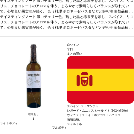
テイスティングノート
濃いチェリー色。熟した黒と赤果実を示し、スパイス、リコ
リス、チョコレートのアロマを伴う。まろやかで素晴らしくバランスが取れてい
て、心地良い果実味が続く。
合う料理
ボロネーゼパスタなどと好相性
葡萄品種
テ
ンプラニーリョ
テイスティングノート
*本ヴィンテージが在庫切れの場合、在庫があり価格が同様の場合
濃いチェリー色。熟した黒と赤果実を示し、スパイス、リコ
は自動的に次のヴィンテージに変更されます、ご了承ください。
リス、チョコレートのアロマを伴う。まろやかで素晴らしくバランスが取れてい
て、心地良い果実味が続く。
合う料理
ボロネーゼパスタなどと好相性
葡萄品種
テ
ンプラニーリョ
*本ヴィンテージが在庫切れの場合、在庫があり価格が同様の場合
は自動的に次のヴィンテージに変更されます、ご了承ください。
白ワイン
辛口
まとめ買い
スペイン ラ・マンチャ
レガード・ムニョス シャルドネ (2024)
750ml
在庫あり
ヴィニェドス・イ・ボデガス・ムニョス
3
葡萄品種:
ライトボディ
シャルドネ
フルボディ