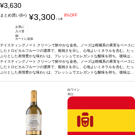
¥3,630
¥3,300
まとめ買い(6+)
9%OFF
/ 1本
お気に
入り登
録
カートに追加
テイスティングノート
クリーンで鮮やかな金色。ノーズは柑橘系の果実をベースに
したトロピカルフルーツの濃厚で、複雑さを示し、心地よいミネラルを含む。たっ
ぷりとした表情豊かな味わいは、フレッシュでエレガントな酸味を持ち、後味はク
リーミー。
テイスティングノート
合う料理
ニシンの燻製、アンチョビ、牡蠣、魚介類、ソース煮込みの
クリーンで鮮やかな金色。ノーズは柑橘系の果実をベースに
魚料理などと好相性
したトロピカルフルーツの濃厚で、複雑さを示し、心地よいミネラルを含む。たっ
葡萄品種
100% シャルドネ
*本ヴィンテージが在庫切れの場
合、在庫があり価格が同様の場合は自動的に次のヴィンテージに変更されます、ご
ぷりとした表情豊かな味わいは、フレッシュでエレガントな酸味を持ち、後味はク
了承ください。
リーミー。
合う料理
ニシンの燻製、アンチョビ、牡蠣、魚介類、ソース煮込みの
魚料理などと好相性
葡萄品種
100% シャルドネ
*本ヴィンテージが在庫切れの場
合、在庫があり価格が同様の場合は自動的に次のヴィンテージに変更されます、ご
白ワイン
了承ください。
辛口