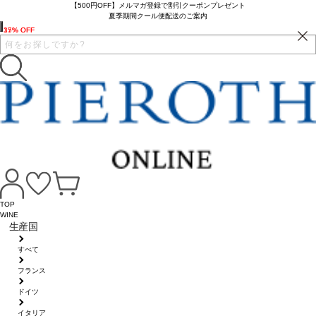
【500円OFF】メルマガ登録で割引クーポンプレゼント
夏季期間クール便配送のご案内
35% OFF
17% OFF
TOP
WINE
生産国
すべて
フランス
ドイツ
イタリア