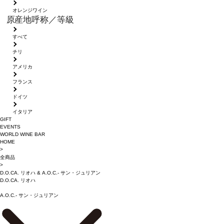
オレンジワイン
原産地呼称／等級
すべて
チリ
アメリカ
フランス
ドイツ
イタリア
GIFT
EVENTS
WORLD WINE BAR
HOME
>
全商品
>
D.O.CA. リオハ
&
A.O.C.- サン・ジュリアン
D.O.CA. リオハ
A.O.C.- サン・ジュリアン