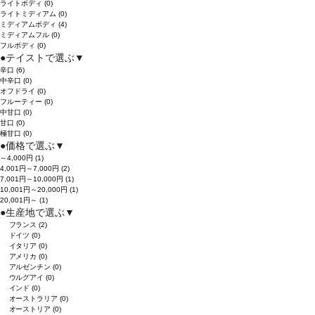
ライトボディ
(0)
ライトミディアム
(0)
ミディアムボディ
(4)
ミディアムフル
(0)
フルボディ
(0)
●
テイストで選ぶ
▼
辛口
(6)
中辛口
(0)
オフドライ
(0)
フルーティー
(0)
中甘口
(0)
甘口
(0)
極甘口
(0)
●
価格で選ぶ
▼
～4,000円
(1)
4,001円～7,000円
(2)
7,001円～10,000円
(1)
10,001円～20,000円
(1)
20,001円～
(1)
●
生産地で選ぶ
▼
フランス
(2)
ドイツ
(0)
イタリア
(0)
アメリカ
(0)
アルゼンチン
(0)
ウルグアイ
(0)
インド
(0)
オーストラリア
(0)
オーストリア
(0)