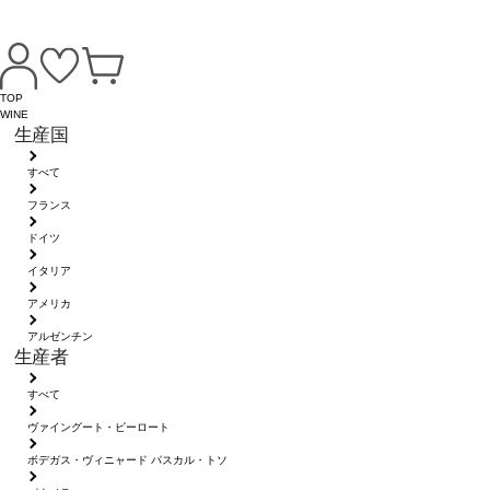
TOP
WINE
生産国
すべて
フランス
ドイツ
イタリア
アメリカ
アルゼンチン
生産者
すべて
ヴァイングート・ピーロート
ボデガス・ヴィニャード パスカル・トソ