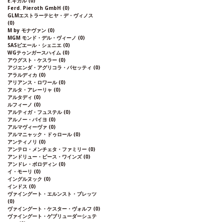
E.ギガル
(0)
Ferd. Pieroth GmbH
(0)
GLMエストラーテヒヤ・デ・ヴィノス
(0)
M by モナヴァン
(0)
MGM モンド・デル・ヴィーノ
(0)
SASピエール・シェニエ
(0)
WGテゥンガースハイム
(0)
アウグスト・ケスラー
(0)
アジエンダ・アグリコラ・パセッティ
(0)
アラルディカ
(0)
アリアンス・ロワール
(0)
アルタ・アレーリャ
(0)
アルタディ
(0)
ルフィーノ
(0)
アルティガ・フュステル
(0)
アルノー・バイヨ
(0)
アルマヴィーヴァ
(0)
アルマニャック・ドゥロール
(0)
アンティノリ
(0)
アンテロ・メンチェタ・ファミリー
(0)
アンドリュー・ピース・ワインズ
(0)
アンドレ・ボロディン
(0)
イ・モーリ
(0)
イングルヌック
(0)
インドス
(0)
ヴァイングート・エルンスト・ブレッツ
(0)
ヴァイングート・ケスター・ヴォルフ
(0)
ヴァイングート・ゲブリューダーシュテ