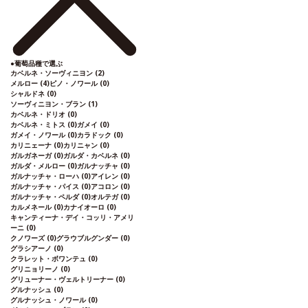
●
葡萄品種で選ぶ
カベルネ・ソーヴィニヨン
(2)
メルロー
(4)
ピノ・ノワール
(0)
シャルドネ
(0)
ソーヴィニヨン・ブラン
(1)
カベルネ・ドリオ
(0)
カベルネ・ミトス
(0)
ガメイ
(0)
ガメイ・ノワール
(0)
カラドック
(0)
カリニェーナ
(0)
カリニャン
(0)
ガルガネーガ
(0)
ガルダ・カベルネ
(0)
ガルダ・メルロー
(0)
ガルナッチャ
(0)
ガルナッチャ・ローハ
(0)
アイレン
(0)
ガルナッチャ・パイス
(0)
アコロン
(0)
ガルナッチャ・ペルダ
(0)
オルテガ
(0)
カルメネール
(0)
カナイオーロ
(0)
キャンティーナ・デイ・コッリ・アメリ
ーニ
(0)
クノワーズ
(0)
グラウブルグンダー
(0)
グラシアーノ
(0)
クラレット・ボワンテュ
(0)
グリニョリーノ
(0)
グリューナー・ヴェルトリーナー
(0)
グルナッシュ
(0)
グルナッシュ・ノワール
(0)