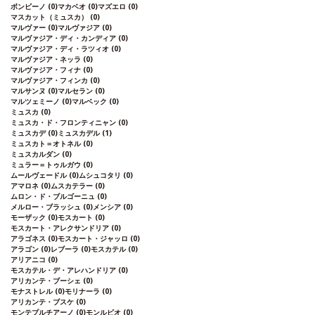
ボンビーノ
(0)
マカベオ
(0)
マズエロ
(0)
マスカット（ミュスカ）
(0)
マルヴァー
(0)
マルヴァジア
(0)
マルヴァジア・ディ・カンディア
(0)
マルヴァジア・ディ・ラツィオ
(0)
マルヴァジア・ネッラ
(0)
マルヴァジア・フィナ
(0)
マルヴァジア・フィンカ
(0)
マルサンヌ
(0)
マルセラン
(0)
マルツェミーノ
(0)
マルベック
(0)
ミュスカ
(0)
ミュスカ・ド・フロンティニャン
(0)
ミュスカデ
(0)
ミュスカデル
(1)
ミュスカト＝オトネル
(0)
ミュスカルダン
(0)
ミュラー＝トゥルガウ
(0)
ムールヴェードル
(0)
ムシュコタリ
(0)
アマロネ
(0)
ムスカテラー
(0)
ムロン・ド・ブルゴーニュ
(0)
メルロー・ブラッシュ
(0)
メンシア
(0)
モーザック
(0)
モスカート
(0)
モスカート・アレクサンドリア
(0)
アラゴネス
(0)
モスカート・ジャッロ
(0)
アラゴン
(0)
レブーラ
(0)
モスカテル
(0)
アリアニコ
(0)
モスカテル・デ・アレハンドリア
(0)
アリカンテ・ブーシェ
(0)
モナストレル
(0)
モリナーラ
(0)
アリカンテ・ブスケ
(0)
モンテプルチアーノ
(0)
モンルビオ
(0)