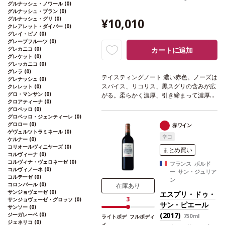
グルナッシュ・ノワール
(0)
グルナッシュ・ブラン
(0)
グルナッシュ・グリ
(0)
¥10,010
クレアレット・ダイバー
(0)
グレイ・ピノ
(0)
グレープフルーツ
(0)
グレカニコ
(0)
カートに追加
グレケット
(0)
グレッカニコ
(0)
グレラ
(0)
テイスティングノート
濃い赤色。ノーズは
グレナッシュ
(0)
スパイス、リコリス、黒スグリの含みが広
クレレット
(0)
グロ・マンサン
(0)
がる。柔らかく濃厚、引き締まって濃厚な
クロアティーナ
(0)
タンニンのストラクチャーを持ち、ダーク
グロペッロ
(0)
チョコレートを感じる。力強いフィニッシ
グロペッロ・ジェンティーレ
(0)
ュはミネラルのフレッシュさを伴う。
合う
グロロー
(0)
赤ワイン
料理
赤身肉やお好みの食事、セミドライチ
ゲヴュルツトラミネール
(0)
辛口
ケルナー
(0)
ーズなどと好相性。
葡萄品種
80% メルロ
コリオールヴィニヤーズ
(0)
ー、20% カベルネ・フラン
*本ヴィンテー
まとめ買い
コルヴィーナ
(0)
ジが在庫切れの場合、在庫があり価格が同
コルヴィナ・ヴェロネーゼ
(0)
フランス ボルド
様の場合は自動的に次のヴィンテージに変
コルヴィノーネ
(0)
ー サン・ジュリア
更されます、ご了承ください。
コルテーゼ
(0)
ン
コロンバール
(0)
在庫あり
サンジョヴェーゼ
(0)
エスプリ・ドゥ・
3
サンジョヴェーゼ・グロッソ
(0)
サン・ピエール
サンソー
(0)
(2017)
ジーガレーベ
(0)
750ml
ライトボデ
フルボディ
ジェネリコ
(0)
ィ