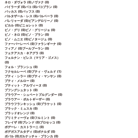
ネロ・ダヴォラ
(0)
ノヴァク
(0)
バイラーダ
(0)
バコ
(0)
バコブラン
(0)
バッカス
(0)
バッフス
(0)
バルタザール・レス
(0)
バルベーラ
(0)
パレリャーダ
(0)
ピアンデロリーノ
(0)
ビカル
(0)
ピニョレット
(0)
ピノ・グリ
(0)
ピノ・グリージョ
(0)
ピノ・ネロ
(0)
ピノ・ブラン
(0)
ピノ・ムニエ
(0)
ピノタージュ
(0)
ファーバーレーベ
(0)
ファランギーナ
(0)
フィアノ
(0)
ブールブーラン
(0)
フェテアスカ・ネアグラ
(0)
フェルナン・ピレス（マリア・ゴメス）
(0)
フォル・ブランシュ
(0)
フクセルレーベ
(0)
プティ・ヴェルド
(1)
プティ・シラー
(0)
プティ・マンサン
(0)
プティ・メルロー
(0)
プティット・アルヴィーヌ
(0)
プフングシュタット
(0)
ブラウアー・シュペートブルグンダー
(0)
ブラウアー・ポルトギーザー
(0)
ブラウフランキッシュ
(0)
ブラケット
(0)
ブラック・ミュスカ
(0)
ブラッドオレンジ
(0)
プリミティーヴォ
(0)
フルミント
(0)
フレイザ
(0)
ブレンド
(0)
プロセッコ
(0)
ポデーレ・カストラーニ
(0)
ボデガスアルタディ
(0)
ボナルダ
(0)
ボバル
(0)
ガルナッチャ・ブランカ
(0)