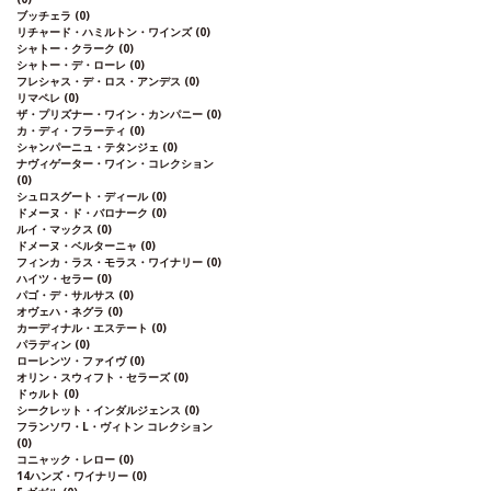
ブッチェラ
(0)
リチャード・ハミルトン・ワインズ
(0)
シャトー・クラーク
(0)
シャトー・デ・ローレ
(0)
フレシャス・デ・ロス・アンデス
(0)
リマペレ
(0)
ザ・プリズナー・ワイン・カンパニー
(0)
カ・ディ・フラーティ
(0)
シャンパーニュ・テタンジェ
(0)
ナヴィゲーター・ワイン・コレクション
(0)
シュロスグート・ディール
(0)
ドメーヌ・ド・バロナーク
(0)
ルイ・マックス
(0)
ドメーヌ・ベルターニャ
(0)
フィンカ・ラス・モラス・ワイナリー
(0)
ハイツ・セラー
(0)
パゴ・デ・サルサス
(0)
オヴェハ・ネグラ
(0)
カーディナル・エステート
(0)
パラディン
(0)
ローレンツ・ファイヴ
(0)
オリン・スウィフト・セラーズ
(0)
ドゥルト
(0)
シークレット・インダルジェンス
(0)
フランソワ・L・ヴィトン コレクション
(0)
コニャック・レロー
(0)
14ハンズ・ワイナリー
(0)