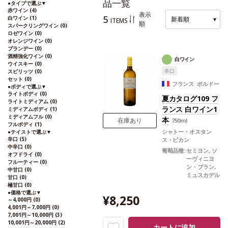
品一覧
●
タイプで選ぶ
▼
赤ワイン
(4)
表示
5
白ワイン
(1)
新着順
▼
ITEMS
順
スパークリングワイン
(0)
ロゼワイン
(0)
オレンジワイン
(0)
ブランデー
(0)
酒精強化ワイン
(0)
白ワイン
ウイスキー
(0)
辛口
スピリッツ
(0)
セット
(0)
フランス ボルドー
●
ボディで選ぶ
▼
ライトボディ
(0)
夏カタログ109 フ
ライトミディアム
(0)
ランス 白ワイン1
ミディアムボディ
(1)
ミディアムフル
(0)
本
在庫あり
750ml
フルボディ
(1)
シャトー・オスタン
●
テイストで選ぶ
▼
辛口
(5)
ス・ピカン
中辛口
(0)
葡萄品種:
セミヨン, ソ
オフドライ
(0)
ーヴィニヨ
フルーティー
(0)
ン・ブラン,
中甘口
(0)
ミュスカデル
甘口
(0)
極甘口
(0)
●
価格で選ぶ
▼
¥8,250
～4,000円
(0)
4,001円～7,000円
(0)
7,001円～10,000円
(3)
10,001円～20,000円
(2)
カートに追加