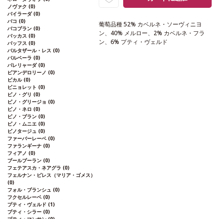
ノヴァク
(0)
バイラーダ
(0)
バコ
(0)
葡萄品種
52% カベルネ・ソーヴィニヨ
バコブラン
(0)
ン、40% メルロー、2% カベルネ・フラ
バッカス
(0)
ン、6% プティ・ヴェルド
バッフス
(0)
バルタザール・レス
(0)
バルベーラ
(0)
パレリャーダ
(0)
ピアンデロリーノ
(0)
ビカル
(0)
ピニョレット
(0)
ピノ・グリ
(0)
ピノ・グリージョ
(0)
ピノ・ネロ
(0)
ピノ・ブラン
(0)
ピノ・ムニエ
(0)
ピノタージュ
(0)
ファーバーレーベ
(0)
ファランギーナ
(0)
フィアノ
(0)
ブールブーラン
(0)
フェテアスカ・ネアグラ
(0)
フェルナン・ピレス（マリア・ゴメス）
(0)
フォル・ブランシュ
(0)
フクセルレーベ
(0)
プティ・ヴェルド
(1)
プティ・シラー
(0)