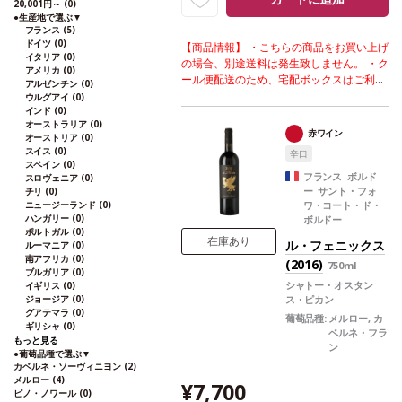
20,001円～
(0)
●
生産地で選ぶ
▼
フランス
(5)
ドイツ
(0)
【商品情報】 ・こちらの商品をお買い上げ
イタリア
(0)
の場合、別途送料は発生致しません。 ・ク
アメリカ
(0)
ール便配送のため、宅配ボックスはご利用
アルゼンチン
(0)
いただけません。 ・ギフト用の商品のた
ウルグアイ
(0)
インド
(0)
め、化粧箱に梱包されております。
・熨斗
オーストラリア
(0)
対応可能商品です。 ご利用を希望される場
赤ワイン
オーストリア
(0)
合、ご注文時コメント欄に熨斗をご希望の
スイス
(0)
辛口
旨と「結び・上部表書き内容・下部のお名
スペイン
(0)
入れ内容」の3つをご入力ください。無地
フランス ボルド
スロヴェニア
(0)
ー サント・フォ
チリ
(0)
熨斗の場合は、結びをご指定のうえ「無地
ニュージーランド
(0)
ワ・コート・ド・
熨斗」とご記載ください。 ※熨斗をご希望
ハンガリー
(0)
ボルドー
の場合、作成作業のため最短日出荷はお承
ポルトガル
(0)
り致しかねます。 必ず最短日から+1日後
在庫あり
ル・フェニックス
ルーマニア
(0)
より配送指定日をご選択ください。 もし最
南アフリカ
(0)
(2016)
750ml
ブルガリア
(0)
短日を選択された場合は、指定日翌日の配
シャトー・オスタン
イギリス
(0)
送となります。ご了承ください。 ・下記ワ
ジョージア
(0)
ス・ピカン
インが1本含まれています。
造り手のこだ
グアテマラ
(0)
葡萄品種:
メルロー, カ
わりが詰まった、高評価に輝く白。
シャト
ギリシャ
(0)
ベルネ・フラ
ー・オスタンス・ピカン キュヴェ・デ・ド
もっと見る
ン
ゥモワゼル (2018)
受賞歴
ジェームス・サ
●
葡萄品種で選ぶ
▼
カベルネ・ソーヴィニヨン
(2)
ックリング 92ポイント、ワイン・アドヴ
メルロー
(4)
¥7,700
ォケイト 90-92ポイント、ヴィノス 90
ピノ・ノワール
(0)