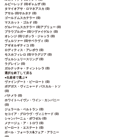
ルビーレッド
(0)
ギャムザ
(0)
タマイオアサ・ロマネアスカ
(0)
アサル
(0)
サルタナ
(0)
ゴールドムスカテラー
(0)
マスカット・ゴルド
(0)
ゲルバームスカテラー
(0)
アブリュー
(0)
ブラウブルガー
(0)
ツヴァイゲルト
(0)
オレンジ
(0)
リボッラ・ジャッラ
(0)
ヴュルツァー
(0)
サペラヴィ
(0)
アギオルギティコ
(0)
ロディティス・アレポウ
(0)
モスホフィレロ
(0)
マラグジア
(0)
ヴェルシュリースリング
(0)
ラグレイン
(0)
ガルナッチャ・ティントレラ
(0)
選択を終了して戻る
●
生産者で選ぶ
▼
ヴァイングート・ピーロート
(0)
ボデガス・ヴィニャード パスカル・トソ
(0)
パナメラ
(0)
ホワイトへイヴン・ワイン・カンパニー
(0)
ジェラール・ベルトラン
(0)
セコイア・グロウヴ・ヴィニヤード
(0)
シャンパーニュ・ボワゼル
(0)
メナージュ・ア・トロワ
(0)
ピーロート・エステート
(0)
ボール・フォーラス&フェア・アラニー
(0)