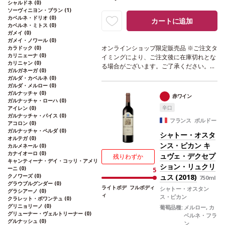
ポイント、ウィメンズ・ワイン&スピリッ
シャルドネ
(0)
ツ・アワード ダブルゴールド、ソムリ
ソーヴィニヨン・ブラン
(1)
カベルネ・ドリオ
(0)
エ・チョイス・アワード ゴールド！
テイ
カートに追加
カベルネ・ミトス
(0)
スティングノート
リンデンと熟したレモン
ガメイ
(0)
の繊細なアロマを示し、カシスの芽とグリ
ガメイ・ノワール
(0)
ーンカラントの含みが支える。エアレーシ
オンラインショップ限定販売品 ※ご注文タ
カラドック
(0)
ョンすると洋ナシ、バニラ、甘いスパイス
カリニェーナ
(0)
イミングにより、ご注文後に在庫切れとな
カリニャン
(0)
の濃いブーケが広がる。石灰岩質のテロワ
る場合がございます。ご了承ください。
ガルガネーガ
(0)
ールを完璧に表現している味わいは、素晴
”不死鳥”と呼ばれた、創業者へのオマージ
ガルダ・カベルネ
(0)
らしくバランスが取れている。アタックは
ュを込めて名付けられたワイン。
テイステ
ガルダ・メルロー
(0)
まっすぐで、程よい酸味を感じ、澱といっ
ィングノート
深いルビー色。ノーズは濃い
ガルナッチャ
(0)
赤ワイン
しょの熟成によりテクスチャーは柔らか
ガルナッチャ・ローハ
(0)
なめし革や熟したチェリーを示し、ほのか
辛口
アイレン
(0)
く、完璧な調和を与えている。石灰岩の台
な胡椒が加わる。フルーティーでスモーキ
ガルナッチャ・パイス
(0)
地と火打石でできた粘土質土壌の典型的な
ーな味わいを感じ、中程度の心地よいタン
フランス ボルドー
アコロン
(0)
塩味の後味は、10年は熟成する高いポテン
ニンを持つ。表情豊かで複雑な一本。
合う
ガルナッチャ・ペルダ
(0)
シャトー・オスタ
シャルを持つ。
合う料理
仔牛の白身肉、
料理
グリルやロースト肉、ストロングチー
オルテガ
(0)
ホタテ貝や魚料理、チーズなどと好相性
ンス・ピカン キ
葡
カルメネール
(0)
ズなどと好相性
葡萄品種
メルロー 80%、
カナイオーロ
(0)
萄品種
セミヨン、ソーヴィニヨン・ブラ
ュヴェ・デクセプ
カベルネ・フラン 20%
残りわずか
キャンティーナ・デイ・コッリ・アメリ
ン、ミュスカデル
ション・リュクリ
ーニ
(0)
5
クノワーズ
(0)
ュス (2018)
750ml
グラウブルグンダー
(0)
ライトボデ
フルボディ
シャトー・オスタン
グラシアーノ
(0)
ィ
ス・ピカン
クラレット・ボワンテュ
(0)
グリニョリーノ
(0)
葡萄品種:
メルロー, カ
グリューナー・ヴェルトリーナー
(0)
ベルネ・フラ
グルナッシュ
(0)
ン