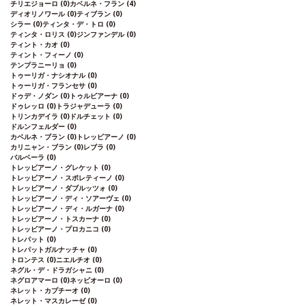
チリエジョーロ
(0)
カベルネ・フラン
(4)
ディオリノワール
(0)
ティブラン
(0)
シラー
(0)
ティンタ・デ・トロ
(0)
ティンタ・ロリス
(0)
ジンファンデル
(0)
ティント・カオ
(0)
ティント・フィーノ
(0)
テンプラニーリョ
(0)
トゥーリガ・ナシオナル
(0)
トゥーリガ・フランセサ
(0)
ドゥデ・ノダン
(0)
トゥルビアーナ
(0)
ドゥレッロ
(0)
トラジャデューラ
(0)
トリンカデイラ
(0)
ドルチェット
(0)
ドルンフェルダー
(0)
カベルネ・ブラン
(0)
トレッビアーノ
(0)
カリニャン・ブラン
(0)
レブラ
(0)
バルベーラ
(0)
トレッビアーノ・グレケット
(0)
トレッビアーノ・スポレティーノ
(0)
トレッビアーノ・ダブルッツォ
(0)
トレッビアーノ・ディ・ソアーヴェ
(0)
トレッビアーノ・ディ・ルガーナ
(0)
トレッビアーノ・トスカーナ
(0)
トレッビアーノ・プロカニコ
(0)
トレパット
(0)
トレパットガルナッチャ
(0)
トロンテス
(0)
ニエルチオ
(0)
ネグル・デ・ドラガシャニ
(0)
ネグロアマーロ
(0)
ネッビオーロ
(0)
ネレット・カプチーオ
(0)
ネレット・マスカレーゼ
(0)