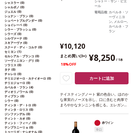
シャトー・サン・ピエ
シャスラー
(0)
ール
シャルボノ
(0)
ジュエル
(0)
葡萄品種:
カベルネ・ソ
シュナン・ブラン
(0)
ーヴィニヨ
シュペートブルグンダー
(0)
ン, メルロー,
ショイレーベ
(0)
カベルネ・フ
シラー・ブラッシュ
(0)
ラン
シラーズ
(0)
シルヴァーナ
(0)
スキアーヴァ
(0)
¥10,120
スクード・ディ・コルテ
(0)
セミヨン
(1)
¥8,250
まとめ買い(3+)
セルシアル・ブランコ
(0)
/ 1本
ソーヴィニヨン・グリ
(0)
18%OFF
ソラリス
(0)
タナ
(0)
チャレロ
(0)
カートに追加
チリエジオーロ・カナイオーロ
(0)
チリエジョーロ
(0)
カベルネ・フラン
(4)
ディオリノワール
(0)
テイスティングノート
紫の色合い。ほのか
ティブラン
(0)
な果実のノーズを示し、口に含むと肉厚で
シラー
(0)
まろやかなタンニンを感じる。エレガント
ティンタ・デ・トロ
(0)
ティンタ・ロリス
(0)
で滑らかな後味が続く。
合う料理
白と赤
ジンファンデル
(0)
身肉、家きん料理などと好相性
葡萄品種
6
ティント・カオ
(0)
0% カベルネ・ソーヴィニヨン、35% メル
赤ワイン
ティント・フィーノ
(0)
ロー、5% カベルネ・フラン
*本ヴィンテ
テンプラニーリョ
(0)
辛口
ージが在庫切れの場合、在庫があり価格が
トゥーリガ・ナシオナル
(0)