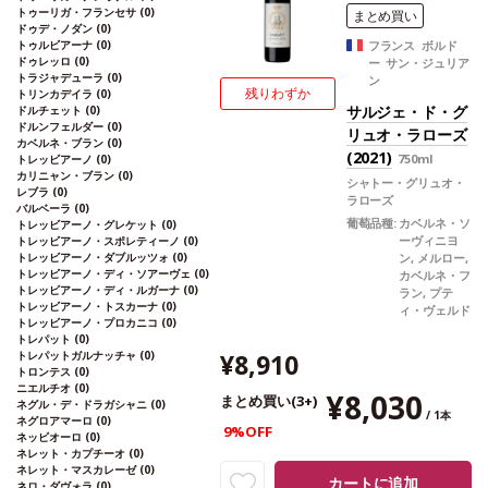
トゥーリガ・フランセサ
(0)
同様の場合は自動的に次のヴィンテージに
まとめ買い
ドゥデ・ノダン
(0)
変更されます、ご了承ください。
トゥルビアーナ
(0)
フランス ボルド
ドゥレッロ
(0)
ー サン・ジュリア
トラジャデューラ
(0)
ン
残りわずか
トリンカデイラ
(0)
サルジェ・ド・グ
ドルチェット
(0)
ドルンフェルダー
(0)
リュオ・ラローズ
カベルネ・ブラン
(0)
(2021)
750ml
トレッビアーノ
(0)
カリニャン・ブラン
(0)
シャトー・グリュオ・
レブラ
(0)
ラローズ
バルベーラ
(0)
葡萄品種:
カベルネ・ソ
トレッビアーノ・グレケット
(0)
ーヴィニヨ
トレッビアーノ・スポレティーノ
(0)
トレッビアーノ・ダブルッツォ
(0)
ン, メルロー,
トレッビアーノ・ディ・ソアーヴェ
(0)
カベルネ・フ
トレッビアーノ・ディ・ルガーナ
(0)
ラン, プテ
トレッビアーノ・トスカーナ
(0)
ィ・ヴェルド
トレッビアーノ・プロカニコ
(0)
トレパット
(0)
トレパットガルナッチャ
(0)
¥8,910
トロンテス
(0)
ニエルチオ
(0)
¥8,030
まとめ買い(3+)
ネグル・デ・ドラガシャニ
(0)
/ 1本
ネグロアマーロ
(0)
9%OFF
ネッビオーロ
(0)
ネレット・カプチーオ
(0)
ネレット・マスカレーゼ
(0)
カートに追加
ネロ・ダヴォラ
(0)