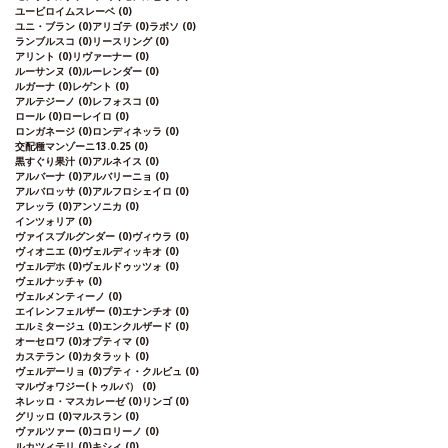
ユービロイムスレーベ
(0)
ユニ・ブラン
(0)
アリゴテ
(0)
ラボソ
(0)
ランブルスコ
(0)
リースリング
(0)
アリント
(0)
リヴァーナー
(0)
ルーサンヌ
(0)
ルーレンダー
(0)
ルガーナ
(0)
レゲント
(0)
アルテジーノ
(0)
レフォスコ
(0)
ロール
(0)
ローレイロ
(0)
ロンガネージ
(0)
ロンディネッラ
(0)
交配種マンゾーニ13.0.25
(0)
黒すぐり果汁
(0)
アルネイス
(0)
アルバーナ
(0)
アルバリーニョ
(0)
アルバロッサ
(0)
アルフロシェイロ
(0)
アレッラ
(0)
アンソニカ
(0)
インツォリア
(0)
ヴァイスブルグンダー
(0)
ヴィウラ
(0)
ヴィオニエ
(0)
ヴェルディッキオ
(0)
ヴェルデホ
(0)
ヴェルドゥッツォ
(0)
ヴェルナッチャ
(0)
ヴェルメンティーノ
(0)
エイレンフェルザー
(0)
エナンチオ
(0)
エルミタージュ
(0)
エンクルザード
(0)
オーセロワ
(0)
オプティマ
(0)
カステラン
(0)
カタラット
(0)
ヴェルデーリョ
(0)
プティ・クルビュ
(0)
マルヴォワジー(トゥルバ）
(0)
ネレッロ・マスカレーゼ
(0)
リンゴ
(0)
グリッロ
(0)
マルスラン
(0)
ヴァルツァー
(0)
コロリーノ
(0)
ルカツィテリ
(0)
キシィ
(0)