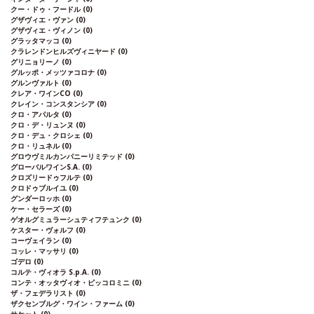
クー・ドゥ・フードル
(0)
グザヴィエ・ヴァン
(0)
グザヴィエ・ヴィノン
(0)
グラッタマッコ
(0)
クラレンドンヒルズヴィニヤード
(0)
グリニョリーノ
(0)
グルッポ・メッツァコロナ
(0)
グルンヴァルト
(0)
クレア・ワインCO
(0)
クレイン・コンスタンシア
(0)
クロ・アパルタ
(0)
クロ・デ・リュンヌ
(0)
クロ・デュ・クロシェ
(0)
クロ・リュネル
(0)
グロウヴミルカンパニーリミテッド
(0)
グローバルワインS.A.
(0)
クロズリードゥフルテ
(0)
クロドゥブルイユ
(0)
グンダーロッホ
(0)
ケー・セラーズ
(0)
ゲオルグミュラーシュティフテュンク
(0)
ケスター・ヴォルフ
(0)
コーヴェイラン
(0)
コッレ・マッサリ
(0)
ゴデロ
(0)
コルテ・ヴィオラ S.p.A.
(0)
コンテ・オッタヴィオ・ピッコロミニ
(0)
ザ・フェデラリスト
(0)
ザクセンブルグ・ワイン・ファーム
(0)