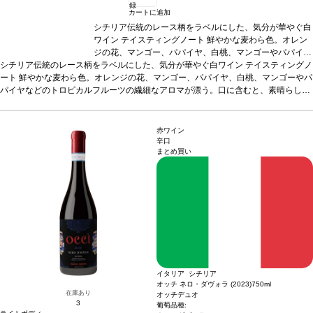
録
カートに追加
シチリア伝統のレース柄をラベルにした、気分が華やぐ白
ワイン
テイスティングノート
鮮やかな麦わら色。オレン
ジの花、マンゴー、パパイヤ、白桃、マンゴーやパパイヤ
シチリア伝統のレース柄をラベルにした、気分が華やぐ白ワイン
などのトロピカルフルーツの繊細なアロマが漂う。口に含
テイスティングノ
ート
鮮やかな麦わら色。オレンジの花、マンゴー、パパイヤ、白桃、マンゴーやパ
むと、素晴らしく調和が取れており、爽やかな酸味と心地
パイヤなどのトロピカルフルーツの繊細なアロマが漂う。口に含むと、素晴らしく
良い余韻が残る。
合う料理
スープ、シーフード、魚のグ
調和が取れており、爽やかな酸味と心地良い余韻が残る。
リルやフライ、ラビオリやリゾット、寿司やカルパッチョ
合う料理
スープ、シー
フード、魚のグリルやフライ、ラビオリやリゾット、寿司やカルパッチョなどと好
などと好相性
葡萄品種
グリッロ 100%
認証
EQUALITAS
相性
葡萄品種
グリッロ 100%
認証
*本ヴィンテージが在庫切れの場合、在庫があり価格
認証
EQUALITAS認証
*本ヴィンテージが在庫切れの
赤ワイン
場合、在庫があり価格が同様の場合は自動的に次のヴィンテージに変更されます、
が同様の場合は自動的に次のヴィンテージに変更されま
辛口
まとめ買い
ご了承ください。
す、ご了承ください。
イタリア シチリア
オッチ ネロ・ダヴォラ (2023)
750ml
在庫あり
オッチデュオ
3
葡萄品種: