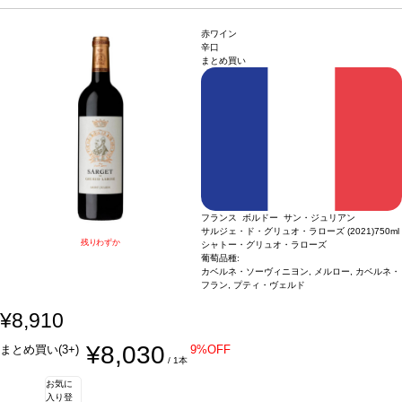
り価格が同様の場合は自動的に次のヴィンテージに変更されます、ご了承くださ
い。
赤ワイン
辛口
まとめ買い
フランス ボルドー サン・ジュリアン
サルジェ・ド・グリュオ・ラローズ (2021)
750ml
残りわずか
シャトー・グリュオ・ラローズ
葡萄品種:
カベルネ・ソーヴィニヨン, メルロー, カベルネ・
フラン, プティ・ヴェルド
¥8,910
¥8,030
まとめ買い(3+)
9%OFF
/ 1本
お気に
入り登