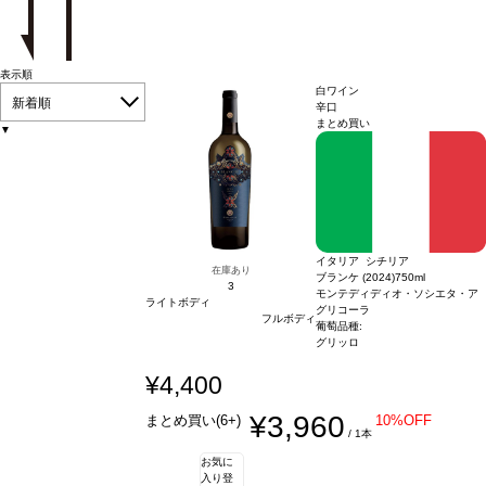
表示順
白ワイン
新着順
辛口
まとめ買い
▼
イタリア シチリア
在庫あり
ブランケ (2024)
750ml
3
モンテディディオ・ソシエタ・ア
ライトボディ
グリコーラ
フルボディ
葡萄品種:
グリッロ
¥4,400
¥3,960
まとめ買い(6+)
10%OFF
/ 1本
お気に
入り登