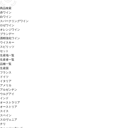
商品検索
赤ワイン
白ワイン
スパークリングワイン
ロゼワイン
オレンジワイン
ブランデー
酒精強化ワイン
ウイスキー
スピリッツ
セット
生産地一覧
生産者一覧
品種一覧
生産国
フランス
ドイツ
イタリア
アメリカ
アルゼンチン
ウルグアイ
インド
オーストラリア
オーストリア
スイス
スペイン
スロヴェニア
チリ