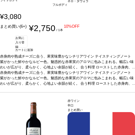
ライトボディ
ネロ・ダヴォラ
フルボディ
¥3,080
¥2,750
まとめ買い(6+)
10%OFF
/ 1本
お気に
入り登
録
カートに追加
赤身肉や熟成チーズに合う、果実味豊かなシチリアワイン
テイスティングノート
紫がかった鮮やかなルビー色。魅惑的な赤果実のアロマに包みこまれる。幅広い味
わいが広がり、柔らかく、心地よい余韻が続く。
合う料理
ローストした赤身肉、
ジビエ、熟成チーズとハチミツなどと好相性
赤身肉や熟成チーズに合う、果実味豊かなシチリアワイン
葡萄品種
ネロ・ダヴォラ
テイスティングノート
*本ヴィンテ
ージが在庫切れの場合、在庫があり価格が同様の場合は自動的に次のヴィンテージ
紫がかった鮮やかなルビー色。魅惑的な赤果実のアロマに包みこまれる。幅広い味
に変更されます、ご了承ください。
わいが広がり、柔らかく、心地よい余韻が続く。
合う料理
ローストした赤身肉、
ジビエ、熟成チーズとハチミツなどと好相性
葡萄品種
ネロ・ダヴォラ
*本ヴィンテ
ージが在庫切れの場合、在庫があり価格が同様の場合は自動的に次のヴィンテージ
に変更されます、ご了承ください。
赤ワイン
辛口
まとめ買い