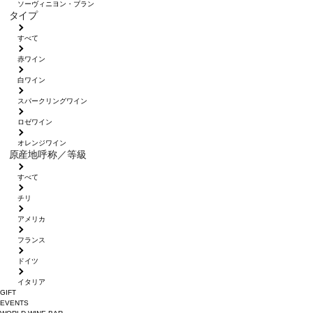
ソーヴィニヨン・ブラン
タイプ
すべて
赤ワイン
白ワイン
スパークリングワイン
ロゼワイン
オレンジワイン
原産地呼称／等級
すべて
チリ
アメリカ
フランス
ドイツ
イタリア
GIFT
EVENTS