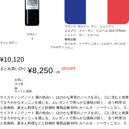
フランス ボルドー サン・ジュリアン
エスプリ・ドゥ・サン・ピエール (2017)
750ml
在庫あり
シャトー・サン・ピエール
3
葡萄品種:
ライトボディ
カベルネ・ソーヴィニヨン, メルロー, カベルネ・
フルボディ
フラン
¥10,120
¥8,250
まとめ買い(3+)
18%OFF
/ 1本
お気に
入り登
録
カートに追加
テイスティングノート
紫の色合い。ほのかな果実のノーズを示し、口に含むと肉厚
でまろやかなタンニンを感じる。エレガントで滑らかな後味が続く。
合う料理
白
と赤身肉、家きん料理などと好相性
葡萄品種
60% カベルネ・ソーヴィニヨン、3
5% メルロー、5% カベルネ・フラン
テイスティングノート
紫の色合い。ほのかな果実のノーズを示し、口に含むと肉厚
*本ヴィンテージが在庫切れの場合、在庫があ
り価格が同様の場合は自動的に次のヴィンテージに変更されます、ご了承くださ
でまろやかなタンニンを感じる。エレガントで滑らかな後味が続く。
合う料理
白
い。
と赤身肉、家きん料理などと好相性
葡萄品種
60% カベルネ・ソーヴィニヨン、3
5% メルロー、5% カベルネ・フラン
*本ヴィンテージが在庫切れの場合、在庫があ