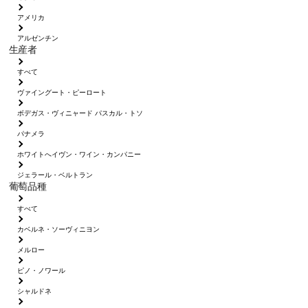
アメリカ
アルゼンチン
生産者
すべて
ヴァイングート・ピーロート
ボデガス・ヴィニャード パスカル・トソ
パナメラ
ホワイトへイヴン・ワイン・カンパニー
ジェラール・ベルトラン
葡萄品種
すべて
カベルネ・ソーヴィニヨン
メルロー
ピノ・ノワール
シャルドネ