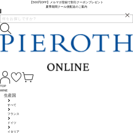
【500円OFF】メルマガ登録で割引クーポンプレゼント
夏季期間クール便配送のご案内
TOP
WINE
生産国
すべて
フランス
ドイツ
イタリア