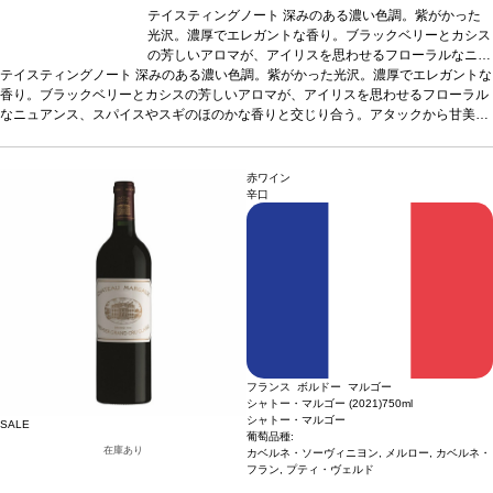
テイスティングノート
深みのある濃い色調。紫がかった
光沢。濃厚でエレガントな香り。ブラックベリーとカシス
の芳しいアロマが、アイリスを思わせるフローラルなニュ
テイスティングノート
深みのある濃い色調。紫がかった光沢。濃厚でエレガントな
アンス、スパイスやスギのほのかな香りと交じり合う。ア
香り。ブラックベリーとカシスの芳しいアロマが、アイリスを思わせるフローラル
タックから甘美で果汁感たっぷり。バランスの良い、みず
なニュアンス、スパイスやスギのほのかな香りと交じり合う。アタックから甘美で
みずしく調和のとれた味わいが広がる。タンニンの骨格は
果汁感たっぷり。バランスの良い、みずみずしく調和のとれた味わいが広がる。タ
素晴らしく、ビガロー種チェリーの風味を巧みに包み込ん
ンニンの骨格は素晴らしく、ビガロー種チェリーの風味を巧みに包み込んでいる。
でいる。後味の余韻は長く、ミネラル感が全体を支え、ス
後味の余韻は長く、ミネラル感が全体を支え、スパイスとみずみずしい果実のニュ
パイスとみずみずしい果実のニュアンスが楽しめる。
葡
赤ワイン
アンスが楽しめる。
葡萄品種
萄品種
89% カベルネ・ソーヴィニヨン、10% メルロー、
89% カベルネ・ソーヴィニヨン、10% メルロー、
辛口
1% カベルネ・フラン
1% カベルネ・フラン
フランス ボルドー マルゴー
シャトー・マルゴー (2021)
750ml
シャトー・マルゴー
SALE
葡萄品種:
在庫あり
カベルネ・ソーヴィニヨン, メルロー, カベルネ・
フラン, プティ・ヴェルド