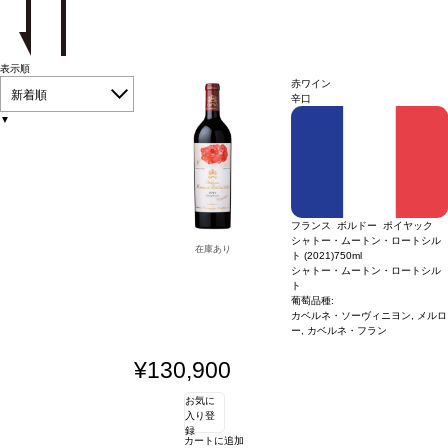
表示順
赤ワイン
新着順
辛口
▼
フランス ボルドー ポイヤック
シャトー・ムートン・ロートシル
在庫あり
ト (2021)
750ml
シャトー・ムートン・ロートシル
ト
葡萄品種:
カベルネ・ソーヴィニヨン, メルロ
ー, カベルネ・フラン
¥130,900
お気に
入り登
録
カートに追加