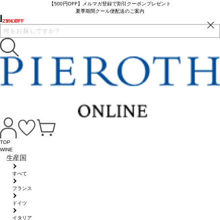
【500円OFF】メルマガ登録で割引クーポンプレゼント
夏季期間クール便配送のご案内
23% OFF
21% OFF
2% OFF
TOP
WINE
生産国
すべて
フランス
ドイツ
イタリア