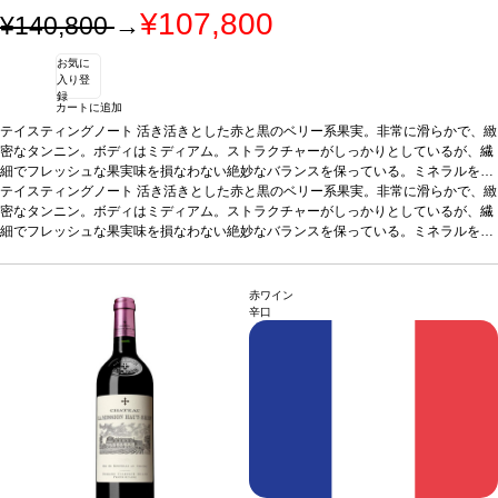
¥107,800
¥140,800
→
お気に
入り登
録
カートに追加
テイスティングノート
活き活きとした赤と黒のベリー系果実。非常に滑らかで、緻
密なタンニン。ボディはミディアム。ストラクチャーがしっかりとしているが、繊
細でフレッシュな果実味を損なわない絶妙なバランスを保っている。ミネラルを伴
う精密な味わいが、長く余韻まで続く。
テイスティングノート
活き活きとした赤と黒のベリー系果実。非常に滑らかで、緻
葡萄品種
87% カベルネ・ソーヴィニヨ
ン、8% メルロー、3% カベルネ・フラン、2% プティ・ヴェルド
密なタンニン。ボディはミディアム。ストラクチャーがしっかりとしているが、繊
細でフレッシュな果実味を損なわない絶妙なバランスを保っている。ミネラルを伴
う精密な味わいが、長く余韻まで続く。
葡萄品種
87% カベルネ・ソーヴィニヨ
ン、8% メルロー、3% カベルネ・フラン、2% プティ・ヴェルド
赤ワイン
辛口