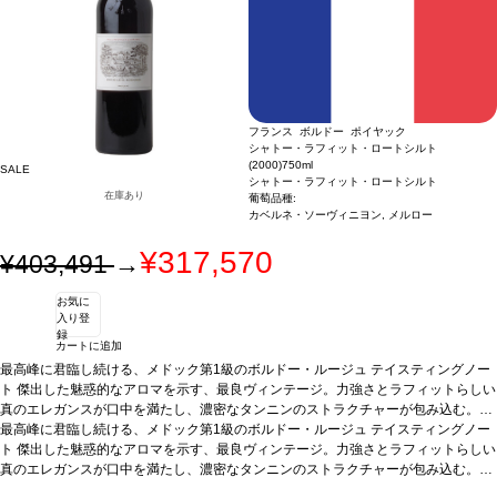
フランス ボルドー ポイヤック
シャトー・ラフィット・ロートシルト
(2000)
750ml
SALE
シャトー・ラフィット・ロートシルト
在庫あり
葡萄品種:
カベルネ・ソーヴィニヨン, メルロー
¥317,570
¥403,491
→
お気に
入り登
録
カートに追加
最高峰に君臨し続ける、メドック第1級のボルドー・ルージュ
テイスティングノー
ト
傑出した魅惑的なアロマを示す、最良ヴィンテージ。力強さとラフィットらしい
真のエレガンスが口中を満たし、濃密なタンニンのストラクチャーが包み込む。終
わりなき余韻に酔いしれられる1本。
最高峰に君臨し続ける、メドック第1級のボルドー・ルージュ
葡萄品種
カベルネ・ソーヴィニヨン 93%、
テイスティングノー
メルロー 7%
ト
傑出した魅惑的なアロマを示す、最良ヴィンテージ。力強さとラフィットらしい
真のエレガンスが口中を満たし、濃密なタンニンのストラクチャーが包み込む。終
わりなき余韻に酔いしれられる1本。
葡萄品種
カベルネ・ソーヴィニヨン 93%、