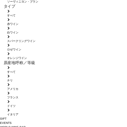
ソーヴィニヨン・ブラン
タイプ
すべて
赤ワイン
白ワイン
スパークリングワイン
ロゼワイン
オレンジワイン
原産地呼称／等級
すべて
チリ
アメリカ
フランス
ドイツ
イタリア
GIFT
EVENTS