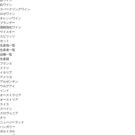
赤ワイン
白ワイン
スパークリングワイン
ロゼワイン
オレンジワイン
ブランデー
酒精強化ワイン
ウイスキー
スピリッツ
セット
生産地一覧
生産者一覧
品種一覧
生産国
フランス
ドイツ
イタリア
アメリカ
アルゼンチン
ウルグアイ
インド
オーストラリア
オーストリア
スイス
スペイン
スロヴェニア
チリ
ニュージーランド
ハンガリー
ポルトガル