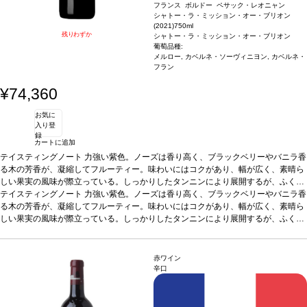
フランス ボルドー ペサック・レオニャン
シャトー・ラ・ミッション・オー・ブリオン
(2021)
750ml
残りわずか
シャトー・ラ・ミッション・オー・ブリオン
葡萄品種:
メルロー, カベルネ・ソーヴィニヨン, カベルネ・
フラン
¥74,360
お気に
入り登
録
カートに追加
テイスティングノート
力強い紫色。ノーズは香り高く、ブラックベリーやバニラ香
る木の芳香が、凝縮してフルーティー。味わいにはコクがあり、幅が広く、素晴ら
しい果実の風味が際立っている。しっかりしたタンニンにより展開するが、ふくよ
かでビロードのように滑らかで、風味は豊か。爽やかで、素晴らしく長い余韻を感
テイスティングノート
力強い紫色。ノーズは香り高く、ブラックベリーやバニラ香
じる。芳醇で見事な後味が続く。
る木の芳香が、凝縮してフルーティー。味わいにはコクがあり、幅が広く、素晴ら
葡萄品種
47.9% メルロー、45.8% カベルネ・ソ
ーヴィニヨン、6.3% カベルネ・フラン
しい果実の風味が際立っている。しっかりしたタンニンにより展開するが、ふくよ
かでビロードのように滑らかで、風味は豊か。爽やかで、素晴らしく長い余韻を感
じる。芳醇で見事な後味が続く。
葡萄品種
47.9% メルロー、45.8% カベルネ・ソ
ーヴィニヨン、6.3% カベルネ・フラン
赤ワイン
辛口