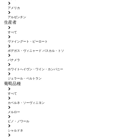
アメリカ
アルゼンチン
生産者
すべて
ヴァイングート・ピーロート
ボデガス・ヴィニャード パスカル・トソ
パナメラ
ホワイトへイヴン・ワイン・カンパニー
ジェラール・ベルトラン
葡萄品種
すべて
カベルネ・ソーヴィニヨン
メルロー
ピノ・ノワール
シャルドネ