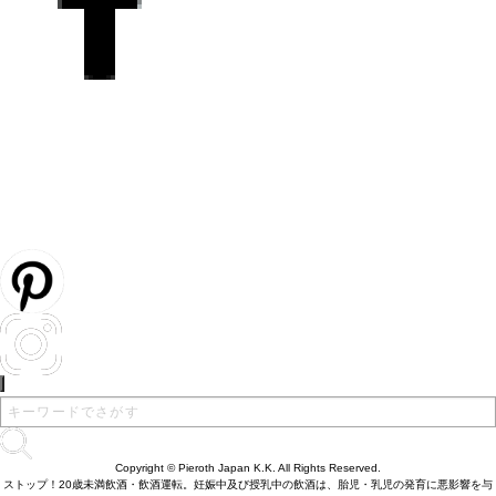
Copyright © Pieroth Japan K.K. All Rights Reserved.
ストップ！20歳未満飲酒・飲酒運転。妊娠中及び授乳中の飲酒は、胎児・乳児の発育に悪影響を与