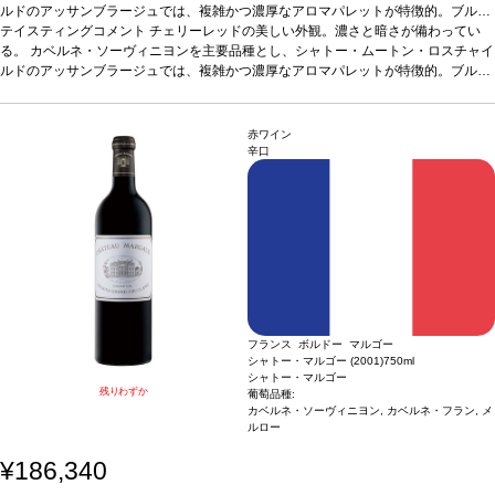
ルドのアッサンブラージュでは、複雑かつ濃厚なアロマパレットが特徴的。ブルー
ベリーを思わせる果実のノートとミルクっぽさのあるアロマが交じり合う。程よい
印象的な濃縮度のある色。力強く、明白なオークの含みと繊細なラズベリーのニュ
テイスティングコメント
チェリーレッドの美しい外観。濃さと暗さが備わってい
樽香からくる焦焙系のほのかな香りが加わり、黄タバコ、お香、煎ったヘーゼルナ
アンスを持つ。コクがあり滑らか、洗練されており、この年にしては重要なこと
る。 カベルネ・ソーヴィニヨンを主要品種とし、シャトー・ムートン・ロスチャイ
ッツのアロマが感じられる。 アタックには精度の高さと調和が備わり、噛みごたえ
に、明白なオークの含みを持ち、バランスの取れたタンニンと洗練された後味があ
ルドのアッサンブラージュでは、複雑かつ濃厚なアロマパレットが特徴的。ブルー
のある風味豊かなタンニンへと続く。口いっぱいに広がる風味、クリームのような
る。93ポイント。JKW04/07
これはJ. K. ウィラハンによるアン・プリムール・テイスティングノートからの抜粋
ベリーを思わせる果実のノートとミルクっぽさのあるアロマが交じり合う。程よい
印象的な濃縮度のある色。力強く、明白なオークの含みと繊細なラズベリーのニュ
なめらかさとともに勢いがある。2006年シャトー・ムートンは、「秀逸でクラシッ
です。
樽香からくる焦焙系のほのかな香りが加わり、黄タバコ、お香、煎ったヘーゼルナ
アンスを持つ。コクがあり滑らか、洗練されており、この年にしては重要なこと
クな」ムートンのワインと評される。
ッツのアロマが感じられる。 アタックには精度の高さと調和が備わり、噛みごたえ
に、明白なオークの含みを持ち、バランスの取れたタンニンと洗練された後味があ
ラベル作品担当：
ルシアン・フロイド （19
赤ワイン
22 2011）
のある風味豊かなタンニンへと続く。口いっぱいに広がる風味、クリームのような
る。93ポイント。JKW04/07
これはJ. K. ウィラハンによるアン・プリムール・テイスティングノートからの抜粋
辛口
なめらかさとともに勢いがある。2006年シャトー・ムートンは、「秀逸でクラシッ
です。
クな」ムートンのワインと評される。
ラベル作品担当：
ルシアン・フロイド （19
22 2011）
フランス ボルドー マルゴー
シャトー・マルゴー (2001)
750ml
シャトー・マルゴー
残りわずか
葡萄品種:
カベルネ・ソーヴィニヨン, カベルネ・フラン, メ
ルロー
¥186,340