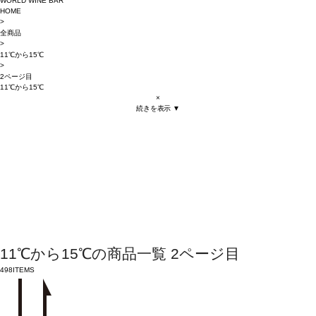
WORLD WINE BAR
HOME
>
全商品
>
11℃から15℃
>
2ページ目
11℃から15℃
×
続きを表示 ▼
11℃から15℃の商品一覧 2ページ目
498
ITEMS