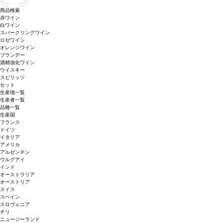
商品検索
赤ワイン
白ワイン
スパークリングワイン
ロゼワイン
オレンジワイン
ブランデー
酒精強化ワイン
ウイスキー
スピリッツ
セット
生産地一覧
生産者一覧
品種一覧
生産国
フランス
ドイツ
イタリア
アメリカ
アルゼンチン
ウルグアイ
インド
オーストラリア
オーストリア
スイス
スペイン
スロヴェニア
チリ
ニュージーランド