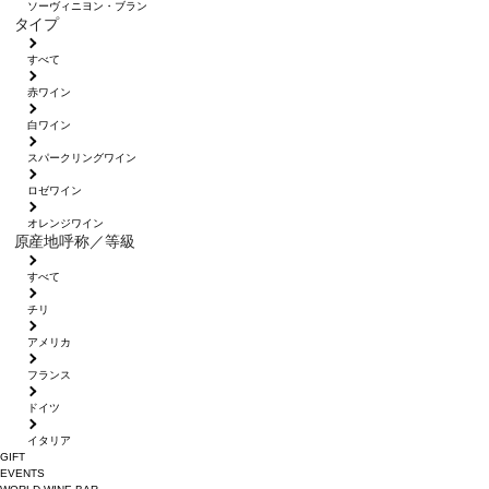
ソーヴィニヨン・ブラン
タイプ
すべて
赤ワイン
白ワイン
スパークリングワイン
ロゼワイン
オレンジワイン
原産地呼称／等級
すべて
チリ
アメリカ
フランス
ドイツ
イタリア
GIFT
EVENTS