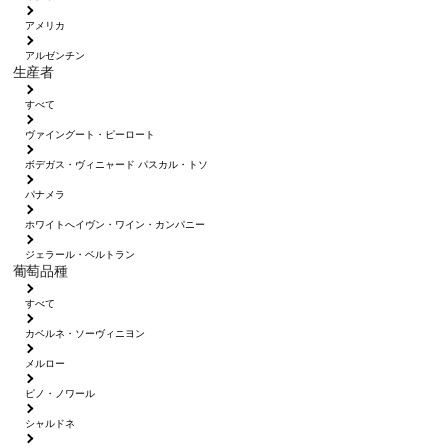
アメリカ
アルゼンチン
生産者
すべて
ヴァイングート・ピーロート
ボデガス・ヴィニャード パスカル・トソ
パナメラ
ホワイトへイヴン・ワイン・カンパニー
ジェラール・ベルトラン
葡萄品種
すべて
カベルネ・ソーヴィニヨン
メルロー
ピノ・ノワール
シャルドネ