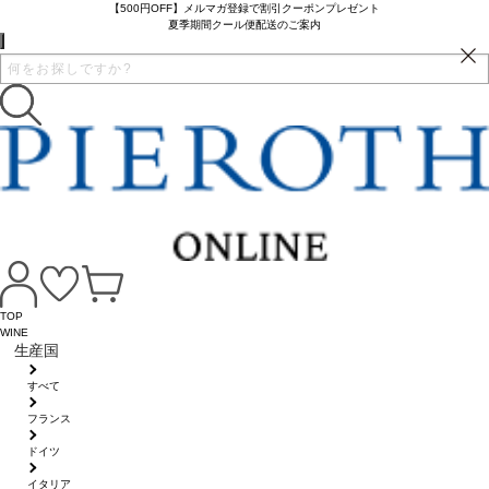
【500円OFF】メルマガ登録で割引クーポンプレゼント
夏季期間クール便配送のご案内
TOP
WINE
生産国
すべて
フランス
ドイツ
イタリア