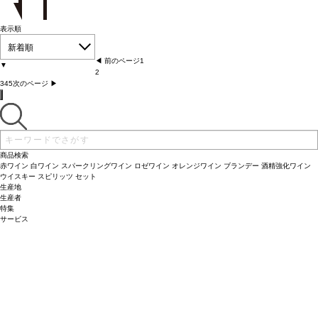
表示順
新着順
◀︎ 前のページ
1
▼
2
3
4
5
次のページ ▶︎
商品検索
赤ワイン
白ワイン
スパークリングワイン
ロゼワイン
オレンジワイン
ブランデー
酒精強化ワイン
ウイスキー
スピリッツ
セット
生産地
生産者
特集
サービス