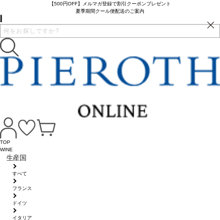
【500円OFF】メルマガ登録で割引クーポンプレゼント
夏季期間クール便配送のご案内
TOP
WINE
生産国
すべて
フランス
ドイツ
イタリア