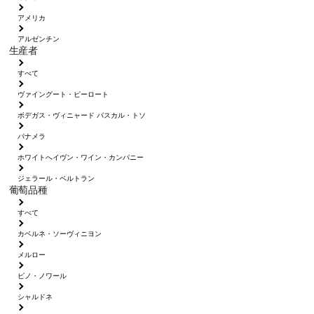
アメリカ
アルゼンチン
生産者
すべて
ヴァイングート・ピーロート
ボデガス・ヴィニャード パスカル・トソ
パナメラ
ホワイトへイヴン・ワイン・カンパニー
ジェラール・ベルトラン
葡萄品種
すべて
カベルネ・ソーヴィニヨン
メルロー
ピノ・ノワール
シャルドネ