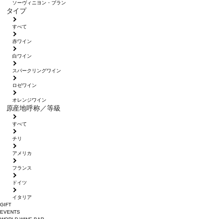
ソーヴィニヨン・ブラン
タイプ
すべて
赤ワイン
白ワイン
スパークリングワイン
ロゼワイン
オレンジワイン
原産地呼称／等級
すべて
チリ
アメリカ
フランス
ドイツ
イタリア
GIFT
EVENTS