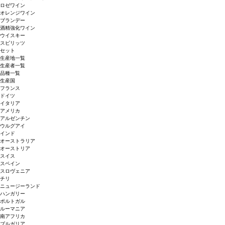
ロゼワイン
オレンジワイン
ブランデー
酒精強化ワイン
ウイスキー
スピリッツ
セット
生産地一覧
生産者一覧
品種一覧
生産国
フランス
ドイツ
イタリア
アメリカ
アルゼンチン
ウルグアイ
インド
オーストラリア
オーストリア
スイス
スペイン
スロヴェニア
チリ
ニュージーランド
ハンガリー
ポルトガル
ルーマニア
南アフリカ
ブルガリア