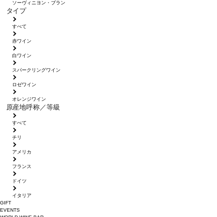
ソーヴィニヨン・ブラン
タイプ
すべて
赤ワイン
白ワイン
スパークリングワイン
ロゼワイン
オレンジワイン
原産地呼称／等級
すべて
チリ
アメリカ
フランス
ドイツ
イタリア
GIFT
EVENTS