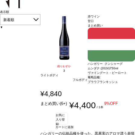
表示順
赤ワイン
新着順
甘口
まとめ買い
▼
ハンガリー クンシャーグ
残りわずか
ムンダナ (2024)
750ml
3
ヴァイングート・ピーロート
ライトボディ
葡萄品種:
フルボディ
ブラウフランキッシュ
¥4,840
¥4,400
まとめ買い(6+)
9%OFF
/ 1本
お気に
入り登
録
カートに追加
ハンガリーの伝統品種を使った、黒果実のアロマ漂う表情