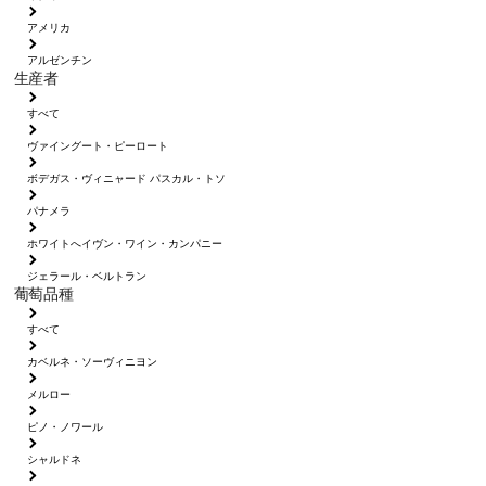
アメリカ
アルゼンチン
生産者
すべて
ヴァイングート・ピーロート
ボデガス・ヴィニャード パスカル・トソ
パナメラ
ホワイトへイヴン・ワイン・カンパニー
ジェラール・ベルトラン
葡萄品種
すべて
カベルネ・ソーヴィニヨン
メルロー
ピノ・ノワール
シャルドネ