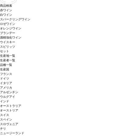
商品検索
赤ワイン
白ワイン
スパークリングワイン
ロゼワイン
オレンジワイン
ブランデー
酒精強化ワイン
ウイスキー
スピリッツ
セット
生産地一覧
生産者一覧
品種一覧
生産国
フランス
ドイツ
イタリア
アメリカ
アルゼンチン
ウルグアイ
インド
オーストラリア
オーストリア
スイス
スペイン
スロヴェニア
チリ
ニュージーランド