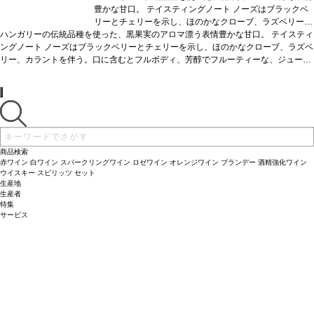
豊かな甘口。
テイスティングノート
ノーズはブラックベ
リーとチェリーを示し、ほのかなクローブ、ラズベリー、
ハンガリーの伝統品種を使った、黒果実のアロマ漂う表情豊かな甘口。
カラントを伴う。口に含むとフルボディ、芳醇でフルーテ
テイスティ
ングノート
ノーズはブラックベリーとチェリーを示し、ほのかなクローブ、ラズベ
ィーな、ジューシーさが広がる美味しい一本。
合う料理
リー、カラントを伴う。口に含むとフルボディ、芳醇でフルーティーな、ジューシ
ローストしたランプ肉、スパイスの効いた料理、チーズの
ーさが広がる美味しい一本。
盛り合わせなどと好相性
合う料理
ローストしたランプ肉、スパイスの効いた
葡萄品種
ブラウフランキッシュ
料理、チーズの盛り合わせなどと好相性
*本ヴィンテージが在庫切れの場合、在庫があり価格が同
葡萄品種
ブラウフランキッシュ
*本ヴィン
テージが在庫切れの場合、在庫があり価格が同様の場合は自動的に次のヴィンテー
様の場合は自動的に次のヴィンテージに変更されます、ご
ジに変更されます、ご了承ください。
了承ください。
商品検索
赤ワイン
白ワイン
スパークリングワイン
ロゼワイン
オレンジワイン
ブランデー
酒精強化ワイン
ウイスキー
スピリッツ
セット
生産地
生産者
特集
サービス