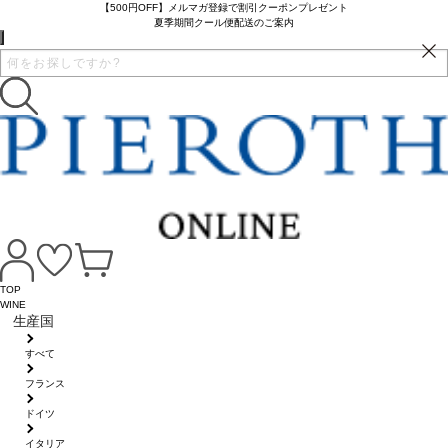
【500円OFF】メルマガ登録で割引クーポンプレゼント
夏季期間クール便配送のご案内
TOP
WINE
生産国
すべて
フランス
ドイツ
イタリア