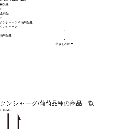
WORLD WINE BAR
HOME
>
全商品
>
クンシャーグ
&
葡萄品種
クンシャーグ
×
葡萄品種
×
続きを表示 ▼
クンシャーグ/葡萄品種の商品一覧
1
ITEMS