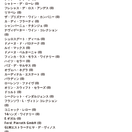
シャトー・デ・ローレ
(0)
フレシャス・デ・ロス・アンデス
(0)
リマペレ
(0)
ザ・プリズナー・ワイン・カンパニー
(0)
カ・ディ・フラーティ
(0)
シャンパーニュ・テタンジェ
(0)
ナヴィゲーター・ワイン・コレクション
(0)
シュロスグート・ディール
(0)
ドメーヌ・ド・バロナーク
(0)
ルイ・マックス
(0)
ドメーヌ・ベルターニャ
(0)
フィンカ・ラス・モラス・ワイナリー
(0)
ハイツ・セラー
(0)
パゴ・デ・サルサス
(0)
オヴェハ・ネグラ
(0)
カーディナル・エステート
(0)
パラディン
(0)
ローレンツ・ファイヴ
(0)
オリン・スウィフト・セラーズ
(0)
ドゥルト
(0)
シークレット・インダルジェンス
(0)
フランソワ・L・ヴィトン コレクション
(0)
コニャック・レロー
(0)
14ハンズ・ワイナリー
(0)
E.ギガル
(0)
Ferd. Pieroth GmbH
(0)
GLMエストラーテヒヤ・デ・ヴィノス
(0)