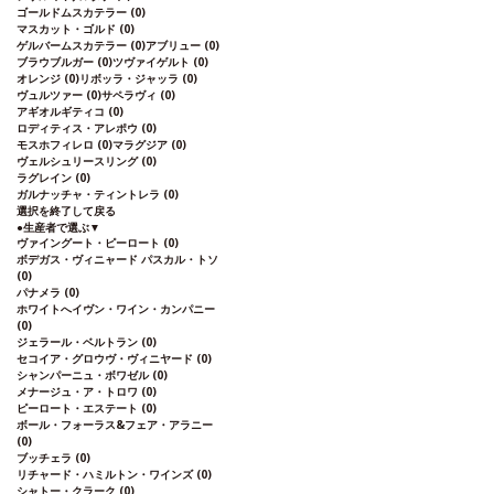
ゴールドムスカテラー
(0)
マスカット・ゴルド
(0)
ゲルバームスカテラー
(0)
アブリュー
(0)
ブラウブルガー
(0)
ツヴァイゲルト
(0)
オレンジ
(0)
リボッラ・ジャッラ
(0)
ヴュルツァー
(0)
サペラヴィ
(0)
アギオルギティコ
(0)
ロディティス・アレポウ
(0)
モスホフィレロ
(0)
マラグジア
(0)
ヴェルシュリースリング
(0)
ラグレイン
(0)
ガルナッチャ・ティントレラ
(0)
選択を終了して戻る
●
生産者で選ぶ
▼
ヴァイングート・ピーロート
(0)
ボデガス・ヴィニャード パスカル・トソ
(0)
パナメラ
(0)
ホワイトへイヴン・ワイン・カンパニー
(0)
ジェラール・ベルトラン
(0)
セコイア・グロウヴ・ヴィニヤード
(0)
シャンパーニュ・ボワゼル
(0)
メナージュ・ア・トロワ
(0)
ピーロート・エステート
(0)
ボール・フォーラス&フェア・アラニー
(0)
ブッチェラ
(0)
リチャード・ハミルトン・ワインズ
(0)
シャトー・クラーク
(0)