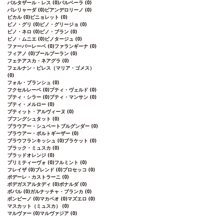
バルタザール・レス
(0)
バルベーラ
(0)
パレリャーダ
(0)
ピアンデロリーノ
(0)
ビカル
(0)
ピニョレット
(0)
ピノ・グリ
(0)
ピノ・グリージョ
(0)
ピノ・ネロ
(0)
ピノ・ブラン
(0)
ピノ・ムニエ
(0)
ピノタージュ
(0)
ファーバーレーベ
(0)
ファランギーナ
(0)
フィアノ
(0)
ブールブーラン
(0)
フェテアスカ・ネアグラ
(0)
フェルナン・ピレス（マリア・ゴメス）
(0)
フォル・ブランシュ
(0)
フクセルレーベ
(0)
プティ・ヴェルド
(0)
プティ・シラー
(0)
プティ・マンサン
(0)
プティ・メルロー
(0)
プティット・アルヴィーヌ
(0)
プフングシュタット
(0)
ブラウアー・シュペートブルグンダー
(0)
ブラウアー・ポルトギーザー
(0)
ブラウフランキッシュ
(0)
ブラケット
(0)
ブラック・ミュスカ
(0)
ブラッドオレンジ
(0)
プリミティーヴォ
(0)
フルミント
(0)
フレイザ
(0)
ブレンド
(0)
プロセッコ
(0)
ポデーレ・カストラーニ
(0)
ボデガスアルタディ
(0)
ボナルダ
(0)
ボバル
(0)
ガルナッチャ・ブランカ
(0)
ボンビーノ
(0)
マカベオ
(0)
マズエロ
(0)
マスカット（ミュスカ）
(0)
マルヴァー
(0)
マルヴァジア
(0)