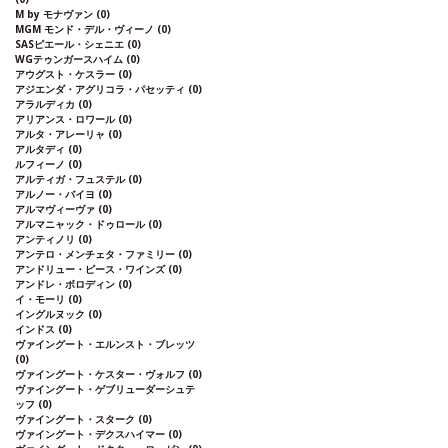
M by モナヴァン
(0)
MGM モンド・デル・ヴィーノ
(0)
SASピエール・シェニエ
(0)
WGテゥンガースハイム
(0)
アウグスト・ケスラー
(0)
アジエンダ・アグリコラ・パセッティ
(0)
アラルディカ
(0)
アリアンス・ロワール
(0)
アルタ・アレーリャ
(0)
アルタディ
(0)
ルフィーノ
(0)
アルティガ・フュステル
(0)
アルノー・バイヨ
(0)
アルマヴィーヴァ
(0)
アルマニャック・ドゥロール
(0)
アンティノリ
(0)
アンテロ・メンチェタ・ファミリー
(0)
アンドリュー・ピース・ワインズ
(0)
アンドレ・ボロディン
(0)
イ・モーリ
(0)
イングルヌック
(0)
インドス
(0)
ヴァイングート・エルンスト・ブレッツ
(0)
ヴァイングート・ケスター・ヴォルフ
(0)
ヴァイングート・ゲブリューダーシュテ
ッフ
(0)
ヴァイングート・スターク
(0)
ヴァイングート・デクスハイマー
(0)