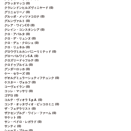
グラッタマッコ
(0)
クラレンドンヒルズヴィニヤード
(0)
グリニョリーノ
(0)
グルッポ・メッツァコロナ
(0)
グルンヴァルト
(0)
クレア・ワインCO
(0)
クレイン・コンスタンシア
(0)
クロ・アパルタ
(0)
クロ・デ・リュンヌ
(0)
クロ・デュ・クロシェ
(0)
クロ・リュネル
(0)
グロウヴミルカンパニーリミテッド
(0)
グローバルワインS.A.
(0)
クロズリードゥフルテ
(0)
クロドゥブルイユ
(0)
グンダーロッホ
(0)
ケー・セラーズ
(0)
ゲオルグミュラーシュティフテュンク
(0)
ケスター・ヴォルフ
(0)
コーヴェイラン
(0)
コッレ・マッサリ
(0)
ゴデロ
(0)
コルテ・ヴィオラ S.p.A.
(0)
コンテ・オッタヴィオ・ピッコロミニ
(0)
ザ・フェデラリスト
(0)
ザクセンブルグ・ワイン・ファーム
(0)
サケット
(0)
サン・ペドロ・レガラド
(0)
サンティ
(0)
シェーヌ・ブルー
(0)