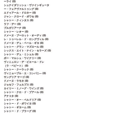
ーライ
(0)
シュナイダリッシェ・ヴァインギュータ
ー・フェアヴァルトゥング
(0)
エドゥアール・ドロネー
(0)
ジャン・クロード・ボワセ
(0)
シャトー・クィンタス
(0)
ラフ・デー
(0)
ブルガリアーナ
(0)
シャトー・レオー
(0)
ドメーヌ・ブーロット・オーディ
(0)
レ・トゥーレル・ド・ロングヴィル
(0)
ドメーヌ・デュ・ペール・ギヨ
(0)
シャトー・グラン・マズロール
(0)
シックス・エイト・ナイン・セラーズ
(0)
シャトー・デュ・ミシェル
(0)
ボー・マルシェ・ワイナリー
(0)
ヴィニュロン・デ・ピエール・ドレ
（ラ・ペピート）
(0)
シャトー・クーラック
(0)
ヴィニョーブル・エ・コンパニ―
(0)
サングリア ヤーゴ
(0)
ドメーヌ・ラモネ
(0)
ジョセフ・フェルプス
(0)
カイリー・ミノーグ・ワインズ
(0)
シャトー・クロ・ド・ブアール
(0)
アナコタ
(0)
シャトー・オー・ペルドリア
(0)
シャトー・ド・ボワイヨ
(0)
シャトー・ギヨーム
(0)
シャトー・ド・ブラーグ
(0)