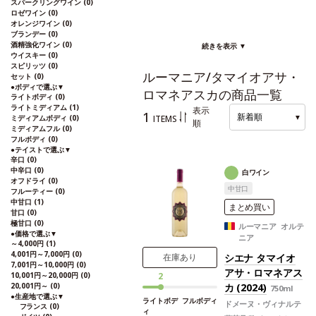
スパークリングワイン
(0)
ロゼワイン
(0)
オレンジワイン
(0)
ブランデー
(0)
酒精強化ワイン
(0)
続きを表示 ▼
ウイスキー
(0)
スピリッツ
(0)
ルーマニア/タマイオアサ・
セット
(0)
●
ボディで選ぶ
▼
ロマネアスカの商品一覧
ライトボディ
(0)
ライトミディアム
(1)
表示
1
新着順
▼
ITEMS
ミディアムボディ
(0)
順
ミディアムフル
(0)
フルボディ
(0)
●
テイストで選ぶ
▼
辛口
(0)
中辛口
(0)
白ワイン
オフドライ
(0)
中甘口
フルーティー
(0)
中甘口
(1)
まとめ買い
甘口
(0)
極甘口
(0)
ルーマニア オルテ
●
価格で選ぶ
▼
ニア
～4,000円
(1)
4,001円～7,000円
(0)
シエナ タマイオ
在庫あり
7,001円～10,000円
(0)
アサ・ロマネアス
10,001円～20,000円
(0)
2
20,001円～
(0)
カ (2024)
750ml
●
生産地で選ぶ
▼
ライトボデ
フルボディ
ドメーヌ・ヴィナルテ
フランス
(0)
ィ