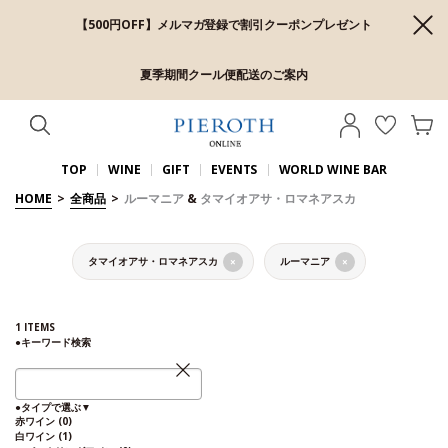
【500円OFF】メルマガ登録で割引クーポンプレゼント
夏季期間クール便配送のご案内
TOP
WINE
GIFT
EVENTS
WORLD WINE BAR
HOME
>
全商品
>
ルーマニア
&
タマイオアサ・ロマネアスカ
タマイオアサ・ロマネアスカ
ルーマニア
×
×
1
ITEMS
●
キーワード検索
●
タイプで選ぶ
▼
赤ワイン
(0)
白ワイン
(1)