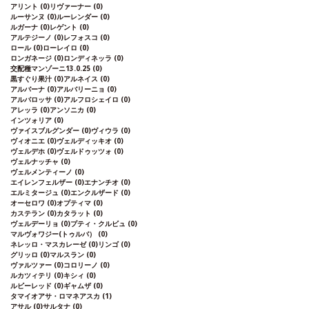
アリント
(0)
リヴァーナー
(0)
ルーサンヌ
(0)
ルーレンダー
(0)
ルガーナ
(0)
レゲント
(0)
アルテジーノ
(0)
レフォスコ
(0)
ロール
(0)
ローレイロ
(0)
ロンガネージ
(0)
ロンディネッラ
(0)
交配種マンゾーニ13.0.25
(0)
黒すぐり果汁
(0)
アルネイス
(0)
アルバーナ
(0)
アルバリーニョ
(0)
アルバロッサ
(0)
アルフロシェイロ
(0)
アレッラ
(0)
アンソニカ
(0)
インツォリア
(0)
ヴァイスブルグンダー
(0)
ヴィウラ
(0)
ヴィオニエ
(0)
ヴェルディッキオ
(0)
ヴェルデホ
(0)
ヴェルドゥッツォ
(0)
ヴェルナッチャ
(0)
ヴェルメンティーノ
(0)
エイレンフェルザー
(0)
エナンチオ
(0)
エルミタージュ
(0)
エンクルザード
(0)
オーセロワ
(0)
オプティマ
(0)
カステラン
(0)
カタラット
(0)
ヴェルデーリョ
(0)
プティ・クルビュ
(0)
マルヴォワジー(トゥルバ）
(0)
ネレッロ・マスカレーゼ
(0)
リンゴ
(0)
グリッロ
(0)
マルスラン
(0)
ヴァルツァー
(0)
コロリーノ
(0)
ルカツィテリ
(0)
キシィ
(0)
ルビーレッド
(0)
ギャムザ
(0)
タマイオアサ・ロマネアスカ
(1)
アサル
(0)
サルタナ
(0)