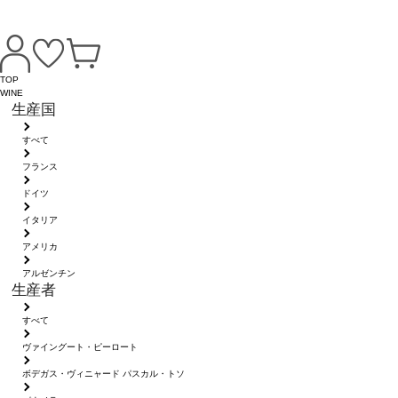
TOP
WINE
生産国
すべて
フランス
ドイツ
イタリア
アメリカ
アルゼンチン
生産者
すべて
ヴァイングート・ピーロート
ボデガス・ヴィニャード パスカル・トソ