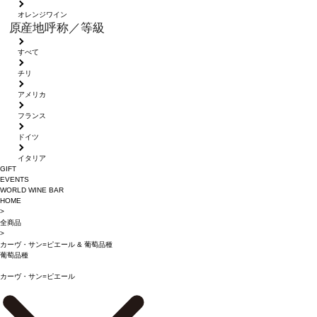
オレンジワイン
原産地呼称／等級
すべて
チリ
アメリカ
フランス
ドイツ
イタリア
GIFT
EVENTS
WORLD WINE BAR
HOME
>
全商品
>
カーヴ・サン=ピエール
&
葡萄品種
葡萄品種
カーヴ・サン=ピエール