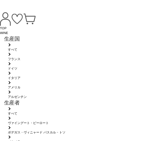
TOP
WINE
生産国
すべて
フランス
ドイツ
イタリア
アメリカ
アルゼンチン
生産者
すべて
ヴァイングート・ピーロート
ボデガス・ヴィニャード パスカル・トソ