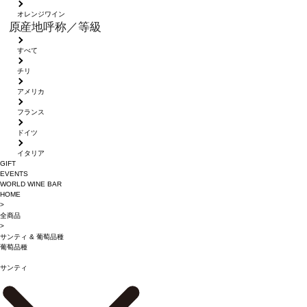
オレンジワイン
原産地呼称／等級
すべて
チリ
アメリカ
フランス
ドイツ
イタリア
GIFT
EVENTS
WORLD WINE BAR
HOME
>
全商品
>
サンティ
&
葡萄品種
葡萄品種
サンティ