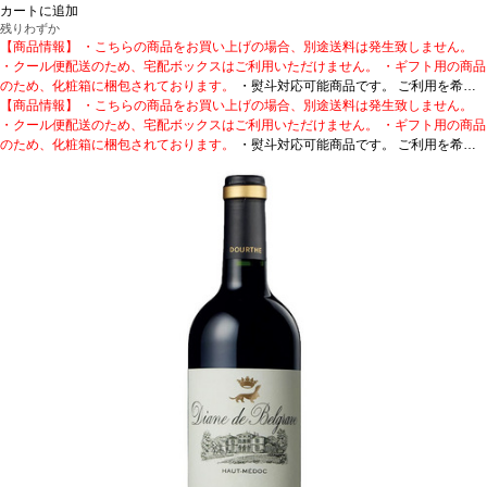
カートに追加
残りわずか
【商品情報】 ・こちらの商品をお買い上げの場合、別途送料は発生致しません。
・クール便配送のため、宅配ボックスはご利用いただけません。 ・ギフト用の商品
のため、化粧箱に梱包されております。
・熨斗対応可能商品です。 ご利用を希望
される場合、ご注文時コメント欄に熨斗をご希望の旨と「結び・上部表書き内容・
【商品情報】 ・こちらの商品をお買い上げの場合、別途送料は発生致しません。
下部のお名入れ内容」の3つをご入力ください。無地熨斗の場合は、結びをご指定
・クール便配送のため、宅配ボックスはご利用いただけません。 ・ギフト用の商品
のうえ「無地熨斗」とご記載ください。 ※熨斗をご希望の場合、作成作業のため最
のため、化粧箱に梱包されております。
・熨斗対応可能商品です。 ご利用を希望
短日出荷はお承り致しかねます。 必ず最短日から+1日後より配送指定日をご選択
される場合、ご注文時コメント欄に熨斗をご希望の旨と「結び・上部表書き内容・
ください。 もし最短日を選択された場合は、指定日翌日の配送となります。ご了承
下部のお名入れ内容」の3つをご入力ください。無地熨斗の場合は、結びをご指定
ください。 ・下記ワインが1本含まれています。
のうえ「無地熨斗」とご記載ください。 ※熨斗をご希望の場合、作成作業のため最
まろやかで余韻が長い、ボルドー
の定番ワイン。
短日出荷はお承り致しかねます。 必ず最短日から+1日後より配送指定日をご選択
ディアンヌ・ド・ベルグラーヴ (2018)
受賞歴
ジェームス・サック
リング 91ポイント！
ください。 もし最短日を選択された場合は、指定日翌日の配送となります。ご了承
テイスティングノート
熟した赤果実のノーズを示し、まろ
やかで官能的な味わいが広がる。繊細でしっかりとしたタンニンを持ち、バランス
ください。 ・下記ワインが1本含まれています。
まろやかで余韻が長い、ボルドー
の取れた長い余韻が続く
の定番ワイン。
ディアンヌ・ド・ベルグラーヴ (2018)
合う料理
牛リブ肉、ラムのムース、セップ茸のオムレ
受賞歴
ジェームス・サック
ツ、ローストポーク、ローストビーフ、ロッシーニ風ステーキ、チーズなどと好相
リング 91ポイント！
テイスティングノート
熟した赤果実のノーズを示し、まろ
性
やかで官能的な味わいが広がる。繊細でしっかりとしたタンニンを持ち、バランス
葡萄品種
メルロー 85%、カベルネ・ソーヴィニヨン 11%、プティ・ヴェルド
4%
の取れた長い余韻が続く
認証
HVE3
合う料理
牛リブ肉、ラムのムース、セップ茸のオムレ
ツ、ローストポーク、ローストビーフ、ロッシーニ風ステーキ、チーズなどと好相
性
葡萄品種
メルロー 85%、カベルネ・ソーヴィニヨン 11%、プティ・ヴェルド
4%
認証
HVE3