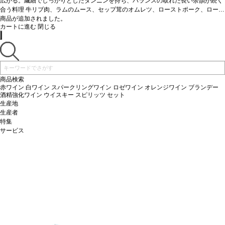
カベルネ・ソーヴィニヨン 11%、プティ・ヴェルド 4%
広がる。繊細でしっかりとしたタンニンを持ち、バランスの取れた長い余韻が続く
認証
HVE3
*本ヴィンテー
ジが在庫切れの場合、在庫があり価格が同様の場合は自動的に次のヴィンテージに
合う料理
牛リブ肉、ラムのムース、セップ茸のオムレツ、ローストポーク、ロース
変更されます、ご了承ください。
トビーフ、ロッシーニ風ステーキ、チーズなどと好相性
商品が追加されました。
葡萄品種
メルロー 85%、
カートに進む
閉じる
カベルネ・ソーヴィニヨン 11%、プティ・ヴェルド 4%
認証
HVE3
*本ヴィンテー
ジが在庫切れの場合、在庫があり価格が同様の場合は自動的に次のヴィンテージに
変更されます、ご了承ください。
商品検索
赤ワイン
白ワイン
スパークリングワイン
ロゼワイン
オレンジワイン
ブランデー
酒精強化ワイン
ウイスキー
スピリッツ
セット
生産地
生産者
特集
サービス