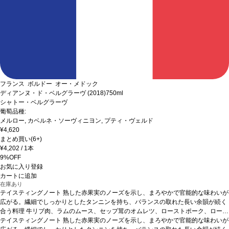
フランス ボルドー オー・メドック
ディアンヌ・ド・ベルグラーヴ (2018)
750ml
シャトー・ベルグラーヴ
葡萄品種:
メルロー, カベルネ・ソーヴィニヨン, プティ・ヴェルド
¥4,620
まとめ買い(6+)
¥4,202
/ 1本
9%OFF
お気に入り登録
カートに追加
在庫あり
テイスティングノート
熟した赤果実のノーズを示し、まろやかで官能的な味わいが
広がる。繊細でしっかりとしたタンニンを持ち、バランスの取れた長い余韻が続く
合う料理
牛リブ肉、ラムのムース、セップ茸のオムレツ、ローストポーク、ロース
トビーフ、ロッシーニ風ステーキ、チーズなどと好相性
テイスティングノート
熟した赤果実のノーズを示し、まろやかで官能的な味わいが
葡萄品種
メルロー 85%、