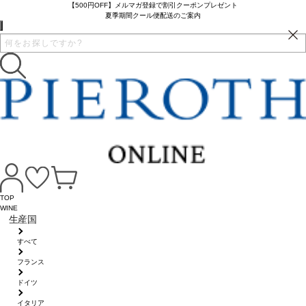
【500円OFF】メルマガ登録で割引クーポンプレゼント
夏季期間クール便配送のご案内
TOP
WINE
生産国
すべて
フランス
ドイツ
イタリア