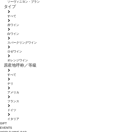
ソーヴィニヨン・ブラン
タイプ
すべて
赤ワイン
白ワイン
スパークリングワイン
ロゼワイン
オレンジワイン
原産地呼称／等級
すべて
チリ
アメリカ
フランス
ドイツ
イタリア
GIFT
EVENTS