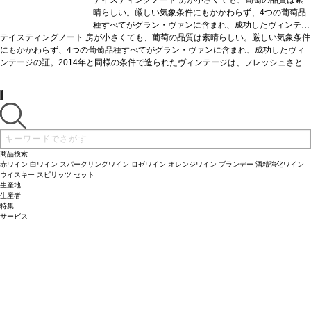
晴らしい。厳しい気象条件にもかかわらず、4つの葡萄品
種すべてがグラン・ヴァンに含まれ、成功したヴィンテー
テイスティングノート
房が小さくても、葡萄の品質は素晴らしい。厳しい気象条件
ジの証。2014年と同様の条件で造られたヴィンテージ
にもかかわらず、4つの葡萄品種すべてがグラン・ヴァンに含まれ、成功したヴィ
は、フレッシュさと上質なタンニンを示している。クラシ
ンテージの証。2014年と同様の条件で造られたヴィンテージは、フレッシュさと上
ックワインの一つであり、間違いなく偉大なヴィンテージ
質なタンニンを示している。クラシックワインの一つであり、間違いなく偉大なヴ
の一つに位置づけられるワイン。
葡萄品種
53% メルロ
ィンテージの一つに位置づけられるワイン。
ー、38% カベルネ・ソーヴィニヨン、6% カベルネ・フラ
葡萄品種
53% メルロー、38% カベル
ネ・ソーヴィニヨン、6% カベルネ・フラン、3% プティ・ヴェルド
ン、3% プティ・ヴェルド
商品検索
赤ワイン
白ワイン
スパークリングワイン
ロゼワイン
オレンジワイン
ブランデー
酒精強化ワイン
ウイスキー
スピリッツ
セット
生産地
生産者
特集
サービス