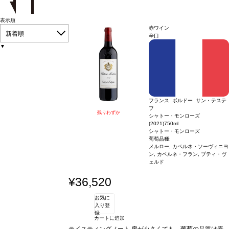
表示順
赤ワイン
新着順
辛口
▼
フランス ボルドー サン・テステ
フ
残りわずか
シャトー・モンローズ
(2021)
750ml
シャトー・モンローズ
葡萄品種:
メルロー, カベルネ・ソーヴィニヨ
ン, カベルネ・フラン, プティ・ヴ
ェルド
¥36,520
お気に
入り登
録
カートに追加
テイスティングノート
房が小さくても、葡萄の品質は素