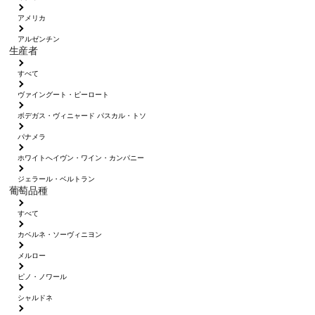
アメリカ
アルゼンチン
生産者
すべて
ヴァイングート・ピーロート
ボデガス・ヴィニャード パスカル・トソ
パナメラ
ホワイトへイヴン・ワイン・カンパニー
ジェラール・ベルトラン
葡萄品種
すべて
カベルネ・ソーヴィニヨン
メルロー
ピノ・ノワール
シャルドネ