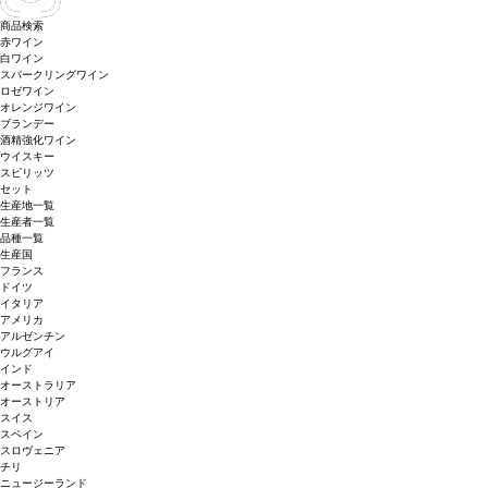
商品検索
赤ワイン
白ワイン
スパークリングワイン
ロゼワイン
オレンジワイン
ブランデー
酒精強化ワイン
ウイスキー
スピリッツ
セット
生産地一覧
生産者一覧
品種一覧
生産国
フランス
ドイツ
イタリア
アメリカ
アルゼンチン
ウルグアイ
インド
オーストラリア
オーストリア
スイス
スペイン
スロヴェニア
チリ
ニュージーランド