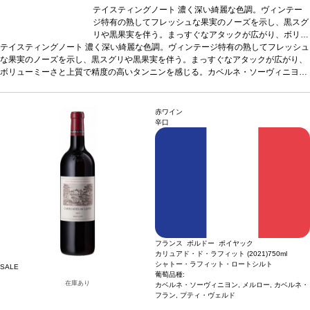
テイスティングノート
濃く深い綺麗な色調。ヴィンテー
ジ特有の熟してフレッシュな果実のノーズを示し、黒スグ
リや黒果実を伴う。まっすぐなアタックが広がり、ボリュ
テイスティングノート
濃く深い綺麗な色調。ヴィンテージ特有の熟してフレッシュ
ーミーさと上質で精度の高いタンニンを感じる。カベル
な果実のノーズを示し、黒スグリや黒果実を伴う。まっすぐなアタックが広がり、
ネ・ソーヴィニヨン（68%）とカベルネ・フラン（5%）
ボリューミーさと上質で精度の高いタンニンを感じる。カベルネ・ソーヴィニヨン
を合わせた比率が高く、フィニッシュの余韻は素晴らしく
（68%）とカベルネ・フラン（5%）を合わせた比率が高く、フィニッシュの余韻
引き締まっている。濃厚なカリュアドは、高い熟成のポテ
は素晴らしく引き締まっている。濃厚なカリュアドは、高い熟成のポテンシャルを
ンシャルを持ち、6-8年の熟成がおすすめ。
葡萄品種
カベ
持ち、6-8年の熟成がおすすめ。
ルネ・ソーヴィニヨン 68%、メルロー 27%、カベルネ・
葡萄品種
カベルネ・ソーヴィニヨン 68%、メルロ
赤ワイン
ー 27%、カベルネ・フラン 5%
フラン 5%
辛口
フランス ボルドー ポイヤック
カリュアド・ド・ラフィット (2021)
750ml
シャトー・ラフィット・ロートシルト
SALE
葡萄品種:
在庫あり
カベルネ・ソーヴィニヨン, メルロー, カベルネ・
フラン, プティ・ヴェルド