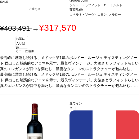
(2000)
750ml
SALE
シャトー・ラフィット・ロートシルト
在庫あり
葡萄品種:
カベルネ・ソーヴィニヨン, メルロー
¥317,570
¥403,491
→
お気に
入り登
録
カートに追加
最高峰に君臨し続ける、メドック第1級のボルドー・ルージュ
テイスティングノー
ト
傑出した魅惑的なアロマを示す、最良ヴィンテージ。力強さとラフィットらしい
真のエレガンスが口中を満たし、濃密なタンニンのストラクチャーが包み込む。終
わりなき余韻に酔いしれられる1本。
最高峰に君臨し続ける、メドック第1級のボルドー・ルージュ
葡萄品種
カベルネ・ソーヴィニヨン 93%、
テイスティングノー
メルロー 7%
ト
傑出した魅惑的なアロマを示す、最良ヴィンテージ。力強さとラフィットらしい
真のエレガンスが口中を満たし、濃密なタンニンのストラクチャーが包み込む。終
わりなき余韻に酔いしれられる1本。
葡萄品種
カベルネ・ソーヴィニヨン 93%、
メルロー 7%
赤ワイン
辛口