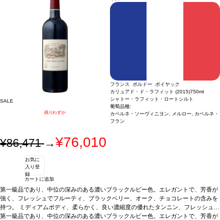
フランス ボルドー ポイヤック
カリュアド・ド・ラフィット (2015)
750ml
シャトー・ラフィット・ロートシルト
SALE
葡萄品種:
残りわずか
カベルネ・ソーヴィニヨン, メルロー, カベルネ・
フラン
¥76,010
¥86,471
→
お気に
入り登
録
カートに追加
第一級品であり、中位の深みのある濃いブラックルビー色。エレガントで、芳香が
強く、フレッシュでフルーティ、ブラックベリー、オーク、チョコレートの含みを
持つ。 ミディアムボディ、柔らかく、良い濃縮度の優れたタンニン、フレッシュな
酸味、中位〜長い後味を持つ。飲みやすい。89ポイント by JKW04/16
第一級品であり、中位の深みのある濃いブラックルビー色。エレガントで、芳香が