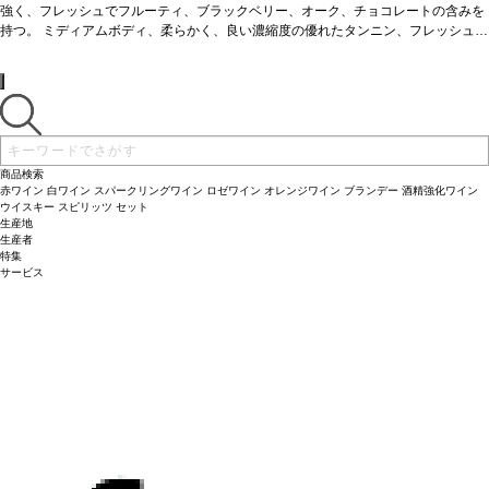
強く、フレッシュでフルーティ、ブラックベリー、オーク、チョコレートの含みを
持つ。 ミディアムボディ、柔らかく、良い濃縮度の優れたタンニン、フレッシュな
酸味、中位〜長い後味を持つ。飲みやすい。89ポイント by JKW04/16
商品検索
赤ワイン
白ワイン
スパークリングワイン
ロゼワイン
オレンジワイン
ブランデー
酒精強化ワイン
ウイスキー
スピリッツ
セット
生産地
生産者
特集
サービス