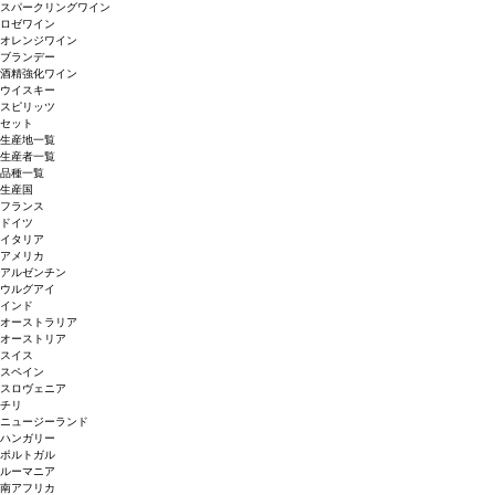
スパークリングワイン
ロゼワイン
オレンジワイン
ブランデー
酒精強化ワイン
ウイスキー
スピリッツ
セット
生産地一覧
生産者一覧
品種一覧
生産国
フランス
ドイツ
イタリア
アメリカ
アルゼンチン
ウルグアイ
インド
オーストラリア
オーストリア
スイス
スペイン
スロヴェニア
チリ
ニュージーランド
ハンガリー
ポルトガル
ルーマニア
南アフリカ