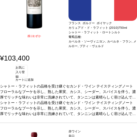
フランス ボルドー ポイヤック
カリュアド・ド・ラフィット (2010)
750ml
シャトー・ラフィット・ロートシルト
残りわずか
葡萄品種:
カベルネ・ソーヴィニヨン, カベルネ・フラン, メ
ルロー, プティ・ヴェルド
¥103,400
お気に
入り登
録
カートに追加
シャトー・ラフィットの品格を受け継ぐセカンド・ワイン
テイスティングノート
フローラルなブーケを示し、熟した果実、カシス、シーダー、スパイスを伴う。濃
厚でリッチな味わいは非常に洗練されていて、タンニンは素晴らしく溶け込んでい
る。余韻は長く、エレガントでバランスが取れている。 ※すばらしいセカンドワイ
シャトー・ラフィットの品格を受け継ぐセカンド・ワイン
テイスティングノート
ン！とパーカーからも高評価。2038年頃まで飲み頃と予想されています。
フローラルなブーケを示し、熟した果実、カシス、シーダー、スパイスを伴う。濃
葡萄品
種
厚でリッチな味わいは非常に洗練されていて、タンニンは素晴らしく溶け込んでい
カベルネ・ソーヴィニヨン 51%、メルロー 42%、カベルネ・フラン 5%、プテ
ィ・ヴェルド 2%
る。余韻は長く、エレガントでバランスが取れている。 ※すばらしいセカンドワイ
ン！とパーカーからも高評価。2038年頃まで飲み頃と予想されています。
葡萄品
種
カベルネ・ソーヴィニヨン 51%、メルロー 42%、カベルネ・フラン 5%、プテ
赤ワイン
ィ・ヴェルド 2%
辛口