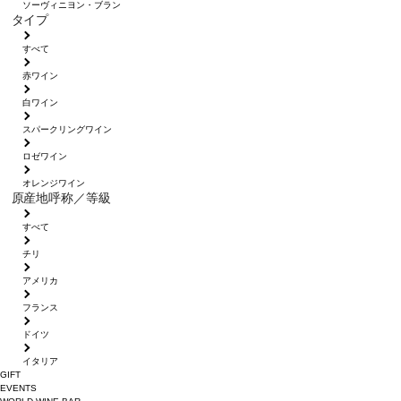
ソーヴィニヨン・ブラン
タイプ
すべて
赤ワイン
白ワイン
スパークリングワイン
ロゼワイン
オレンジワイン
原産地呼称／等級
すべて
チリ
アメリカ
フランス
ドイツ
イタリア
GIFT
EVENTS