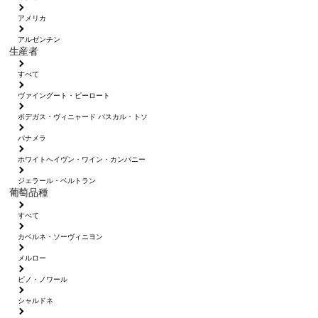
アメリカ
アルゼンチン
生産者
すべて
ヴァイングート・ピーロート
ボデガス・ヴィニャード パスカル・トソ
パナメラ
ホワイトへイヴン・ワイン・カンパニー
ジェラール・ベルトラン
葡萄品種
すべて
カベルネ・ソーヴィニヨン
メルロー
ピノ・ノワール
シャルドネ