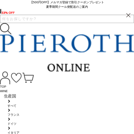
【500円OFF】メルマガ登録で割引クーポンプレゼント
夏季期間クール便配送のご案内
23% OFF
21% OFF
12% OFF
TOP
WINE
生産国
すべて
フランス
ドイツ
イタリア