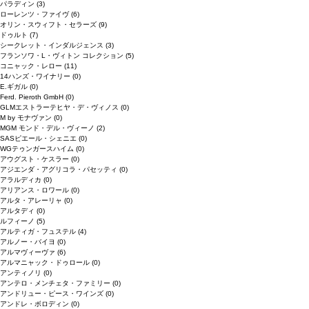
パラディン
(3)
ローレンツ・ファイヴ
(6)
オリン・スウィフト・セラーズ
(9)
ドゥルト
(7)
シークレット・インダルジェンス
(3)
フランソワ・L・ヴィトン コレクション
(5)
コニャック・レロー
(11)
14ハンズ・ワイナリー
(0)
E.ギガル
(0)
Ferd. Pieroth GmbH
(0)
GLMエストラーテヒヤ・デ・ヴィノス
(0)
M by モナヴァン
(0)
MGM モンド・デル・ヴィーノ
(2)
SASピエール・シェニエ
(0)
WGテゥンガースハイム
(0)
アウグスト・ケスラー
(0)
アジエンダ・アグリコラ・パセッティ
(0)
アラルディカ
(0)
アリアンス・ロワール
(0)
アルタ・アレーリャ
(0)
アルタディ
(0)
ルフィーノ
(5)
アルティガ・フュステル
(4)
アルノー・バイヨ
(0)
アルマヴィーヴァ
(6)
アルマニャック・ドゥロール
(0)
アンティノリ
(0)
アンテロ・メンチェタ・ファミリー
(0)
アンドリュー・ピース・ワインズ
(0)
アンドレ・ボロディン
(0)