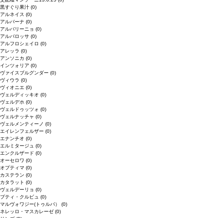
黒すぐり果汁
(0)
アルネイス
(0)
アルバーナ
(0)
アルバリーニョ
(0)
アルバロッサ
(0)
アルフロシェイロ
(0)
アレッラ
(0)
アンソニカ
(0)
インツォリア
(0)
ヴァイスブルグンダー
(0)
ヴィウラ
(0)
ヴィオニエ
(0)
ヴェルディッキオ
(0)
ヴェルデホ
(0)
ヴェルドゥッツォ
(0)
ヴェルナッチャ
(0)
ヴェルメンティーノ
(0)
エイレンフェルザー
(0)
エナンチオ
(0)
エルミタージュ
(0)
エンクルザード
(0)
オーセロワ
(0)
オプティマ
(0)
カステラン
(0)
カタラット
(0)
ヴェルデーリョ
(0)
プティ・クルビュ
(0)
マルヴォワジー(トゥルバ）
(0)
ネレッロ・マスカレーゼ
(0)