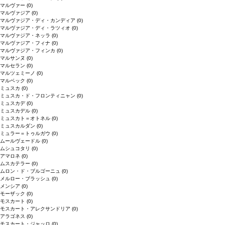
マルヴァー
(0)
マルヴァジア
(0)
マルヴァジア・ディ・カンディア
(0)
マルヴァジア・ディ・ラツィオ
(0)
マルヴァジア・ネッラ
(0)
マルヴァジア・フィナ
(0)
マルヴァジア・フィンカ
(0)
マルサンヌ
(0)
マルセラン
(0)
マルツェミーノ
(0)
マルベック
(0)
ミュスカ
(0)
ミュスカ・ド・フロンティニャン
(0)
ミュスカデ
(0)
ミュスカデル
(0)
ミュスカト＝オトネル
(0)
ミュスカルダン
(0)
ミュラー＝トゥルガウ
(0)
ムールヴェードル
(0)
ムシュコタリ
(0)
アマロネ
(0)
ムスカテラー
(0)
ムロン・ド・ブルゴーニュ
(0)
メルロー・ブラッシュ
(0)
メンシア
(0)
モーザック
(0)
モスカート
(0)
モスカート・アレクサンドリア
(0)
アラゴネス
(0)
モスカート・ジャッロ
(0)