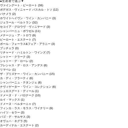
●
生産者で選ぶ
▼
ヴァイングート・ピーロート
(36)
ボデガス・ヴィニャード パスカル・トソ
(12)
パナメラ
(2)
ホワイトへイヴン・ワイン・カンパニー
(3)
ジェラール・ベルトラン
(32)
セコイア・グロウヴ・ヴィニヤード
(3)
シャンパーニュ・ボワゼル
(11)
メナージュ・ア・トロワ
(9)
ピーロート・エステート
(7)
ボール・フォーラス&フェア・アラニー
(3)
ブッチェラ
(0)
リチャード・ハミルトン・ワインズ
(7)
シャトー・クラーク
(3)
シャトー・デ・ローレ
(2)
フレシャス・デ・ロス・アンデス
(6)
リマペレ
(1)
ザ・プリズナー・ワイン・カンパニー
(15)
カ・ディ・フラーティ
(6)
シャンパーニュ・テタンジェ
(8)
ナヴィゲーター・ワイン・コレクション
(6)
シュロスグート・ディール
(1)
ドメーヌ・ド・バロナーク
(10)
ルイ・マックス
(1)
ドメーヌ・ベルターニャ
(7)
フィンカ・ラス・モラス・ワイナリー
(9)
ハイツ・セラー
(3)
パゴ・デ・サルサス
(3)
オヴェハ・ネグラ
(5)
カーディナル・エステート
(2)