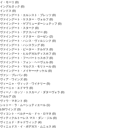
イ・モーリ
(0)
イングルヌック
(0)
インドス
(0)
ヴァイングート・エルンスト・ブレッツ
(0)
ヴァイングート・ケスター・ヴォルフ
(0)
ヴァイングート・ゲブリューダーシュテッフ
(0)
ヴァイングート・スターク
(0)
ヴァイングート・デクスハイマー
(0)
ヴァイングート・ドクター・ローゼン
(2)
ヴァイングート・ハンス・ヴィルシンク
(0)
ヴァイングート・ハンスラング
(0)
ヴァイングート・ピーター・テルゲス
(0)
ヴァイングート・ヒルデガルディスホフ
(0)
ヴァイングート・フーバートゥスホフ
(0)
ヴァイングート・フォン・ヘーヴェル
(0)
ヴァイングート・マルクス・モリトール
(0)
ヴァイングート・メイヤー=ナッケル
(0)
ヴァン・ブレバン
(0)
ヴィア・ワインズ
(0)
ヴィーニャ・ヴィック・ワイナリー
(5)
ヴィーニャ・エドマラ
(0)
ヴィーノ・ロッソ・トスカーノ・ダターヴォラ
(0)
アカルア
(3)
ヴィウ・マネント
(0)
シャトー・ラ・ムーシュティエール
(1)
LGIワインズ
(3)
ヴィコント・ベルナール・ドゥ・ロマネ
(0)
ヴィティクルトーレス マス・ダン・ジル
(0)
ヴィニェド・チャドウィック
(4)
ヴィニェドス・イ・ボデガス・ムニョス
(4)