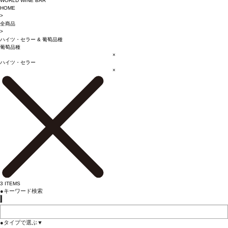
WORLD WINE BAR
HOME
>
全商品
>
ハイツ・セラー
&
葡萄品種
葡萄品種
×
ハイツ・セラー
×
3
ITEMS
●
キーワード検索
●
タイプで選ぶ
▼