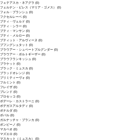
フェテアスカ・ネアグラ
(0)
フェルナン・ピレス（マリア・ゴメス）
(0)
フォル・ブランシュ
(0)
フクセルレーベ
(0)
プティ・ヴェルド
(0)
プティ・シラー
(0)
プティ・マンサン
(0)
プティ・メルロー
(0)
プティット・アルヴィーヌ
(0)
プフングシュタット
(0)
ブラウアー・シュペートブルグンダー
(0)
ブラウアー・ポルトギーザー
(0)
ブラウフランキッシュ
(0)
ブラケット
(0)
ブラック・ミュスカ
(0)
ブラッドオレンジ
(0)
プリミティーヴォ
(0)
フルミント
(0)
フレイザ
(0)
ブレンド
(0)
プロセッコ
(0)
ポデーレ・カストラーニ
(0)
ボデガスアルタディ
(0)
ボナルダ
(0)
ボバル
(0)
ガルナッチャ・ブランカ
(0)
ボンビーノ
(0)
マカベオ
(0)
マズエロ
(0)
マスカット（ミュスカ）
(0)