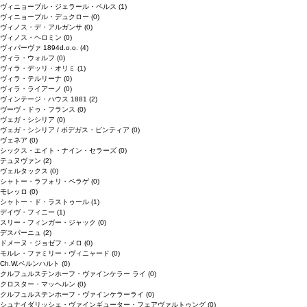
ヴィニョーブル・ジェラール・ペルス
(1)
ヴィニョーブル・デュクロー
(0)
ヴィノス・デ・アルガンサ
(0)
ヴィノス・ヘロミン
(0)
ヴィパーヴァ 1894d.o.o.
(4)
ヴィラ・ウォルフ
(0)
ヴィラ・デッリ・オリミ
(1)
ヴィラ・テルリーナ
(0)
ヴィラ・ライアーノ
(0)
ヴィンテージ・ハウス 1881
(2)
ヴーヴ・ドゥ・フランス
(0)
ヴェガ・シシリア
(0)
ヴェガ・シシリア / ボデガス・ピンティア
(0)
ヴェネア
(0)
シックス・エイト・ナイン・セラーズ
(0)
テュヌヴァン
(2)
ヴェルタックス
(0)
シャトー・ラフォリ・ペラゲ
(0)
モレッロ
(0)
シャトー・ド・ラストゥール
(1)
デイヴ・フィニー
(1)
スリー・フィンガー・ジャック
(0)
デスパーニュ
(2)
ドメーヌ・ジョゼフ・メロ
(0)
モルレ・ファミリー・ヴィニャード
(0)
Ch.W.ベルンハルト
(0)
クルフュルステンホーフ・ヴァインケラー ライ
(0)
クロスター・マッヘルン
(0)
クルフュルステンホーフ・ヴァインケラーライ
(0)
シュナイダリッシェ・ヴァインギューター・フェアヴァルトゥング
(0)