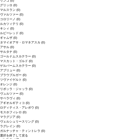
リンゴ
(0)
グリッロ
(0)
マルスラン
(0)
ヴァルツァー
(0)
コロリーノ
(0)
ルカツィテリ
(0)
キシィ
(0)
ルビーレッド
(0)
ギャムザ
(0)
タマイオアサ・ロマネアスカ
(0)
アサル
(0)
サルタナ
(0)
ゴールドムスカテラー
(0)
マスカット・ゴルド
(0)
ゲルバームスカテラー
(0)
アブリュー
(0)
ブラウブルガー
(0)
ツヴァイゲルト
(0)
オレンジ
(0)
リボッラ・ジャッラ
(0)
ヴュルツァー
(0)
サペラヴィ
(0)
アギオルギティコ
(0)
ロディティス・アレポウ
(0)
モスホフィレロ
(0)
マラグジア
(0)
ヴェルシュリースリング
(0)
ラグレイン
(0)
ガルナッチャ・ティントレラ
(0)
選択を終了して戻る