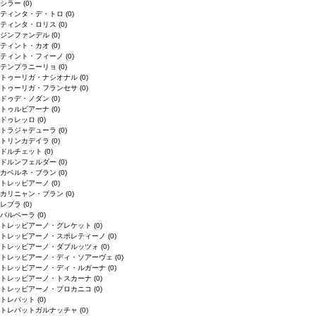
シラー
(0)
ティンタ・デ・トロ
(0)
ティンタ・ロリス
(0)
ジンファンデル
(0)
ティント・カオ
(0)
ティント・フィーノ
(0)
テンプラニーリョ
(0)
トゥーリガ・ナシオナル
(0)
トゥーリガ・フランセサ
(0)
ドゥデ・ノダン
(0)
トゥルビアーナ
(0)
ドゥレッロ
(0)
トラジャデューラ
(0)
トリンカデイラ
(0)
ドルチェット
(0)
ドルンフェルダー
(0)
カベルネ・ブラン
(0)
トレッビアーノ
(0)
カリニャン・ブラン
(0)
レブラ
(0)
バルベーラ
(0)
トレッビアーノ・グレケット
(0)
トレッビアーノ・スポレティーノ
(0)
トレッビアーノ・ダブルッツォ
(0)
トレッビアーノ・ディ・ソアーヴェ
(0)
トレッビアーノ・ディ・ルガーナ
(0)
トレッビアーノ・トスカーナ
(0)
トレッビアーノ・プロカニコ
(0)
トレパット
(0)
トレパットガルナッチャ
(0)