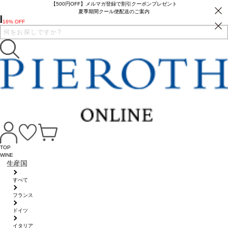
【500円OFF】メルマガ登録で割引クーポンプレゼント
夏季期間クール便配送のご案内
16% OFF
TOP
WINE
生産国
すべて
フランス
ドイツ
イタリア