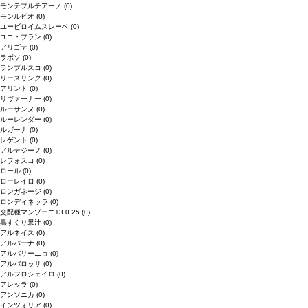
モンテプルチアーノ
(0)
モンルビオ
(0)
ユービロイムスレーベ
(0)
ユニ・ブラン
(0)
アリゴテ
(0)
ラボソ
(0)
ランブルスコ
(0)
リースリング
(0)
アリント
(0)
リヴァーナー
(0)
ルーサンヌ
(0)
ルーレンダー
(0)
ルガーナ
(0)
レゲント
(0)
アルテジーノ
(0)
レフォスコ
(0)
ロール
(0)
ローレイロ
(0)
ロンガネージ
(0)
ロンディネッラ
(0)
交配種マンゾーニ13.0.25
(0)
黒すぐり果汁
(0)
アルネイス
(0)
アルバーナ
(0)
アルバリーニョ
(0)
アルバロッサ
(0)
アルフロシェイロ
(0)
アレッラ
(0)
アンソニカ
(0)
インツォリア
(0)