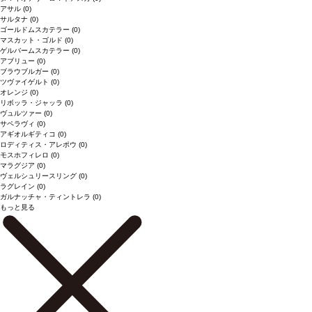
アサル
(0)
サルタナ
(0)
ゴールドムスカテラー
(0)
マスカット・ゴルド
(0)
ゲルバームスカテラー
(0)
アブリュー
(0)
ブラウブルガー
(0)
ツヴァイゲルト
(0)
オレンジ
(0)
リボッラ・ジャッラ
(0)
ヴュルツァー
(0)
サペラヴィ
(0)
アギオルギティコ
(0)
ロディティス・アレポウ
(0)
モスホフィレロ
(0)
マラグジア
(0)
ヴェルシュリースリング
(0)
ラグレイン
(0)
ガルナッチャ・ティントレラ
(0)
もっと見る