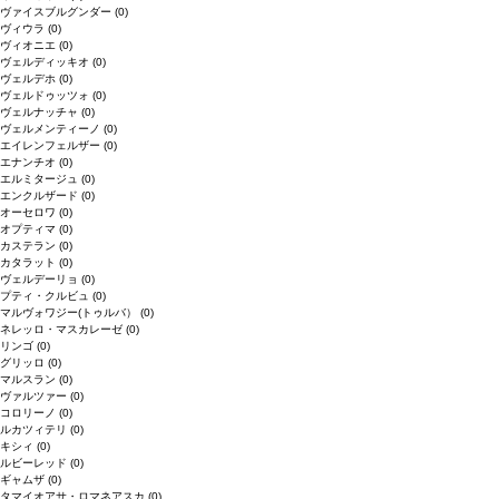
ヴァイスブルグンダー
(0)
ヴィウラ
(0)
ヴィオニエ
(0)
ヴェルディッキオ
(0)
ヴェルデホ
(0)
ヴェルドゥッツォ
(0)
ヴェルナッチャ
(0)
ヴェルメンティーノ
(0)
エイレンフェルザー
(0)
エナンチオ
(0)
エルミタージュ
(0)
エンクルザード
(0)
オーセロワ
(0)
オプティマ
(0)
カステラン
(0)
カタラット
(0)
ヴェルデーリョ
(0)
プティ・クルビュ
(0)
マルヴォワジー(トゥルバ）
(0)
ネレッロ・マスカレーゼ
(0)
リンゴ
(0)
グリッロ
(0)
マルスラン
(0)
ヴァルツァー
(0)
コロリーノ
(0)
ルカツィテリ
(0)
キシィ
(0)
ルビーレッド
(0)
ギャムザ
(0)
タマイオアサ・ロマネアスカ
(0)