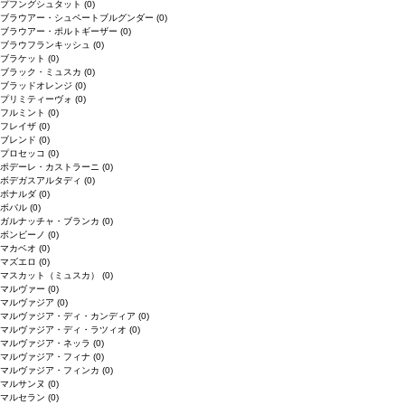
プフングシュタット
(0)
ブラウアー・シュペートブルグンダー
(0)
ブラウアー・ポルトギーザー
(0)
ブラウフランキッシュ
(0)
ブラケット
(0)
ブラック・ミュスカ
(0)
ブラッドオレンジ
(0)
プリミティーヴォ
(0)
フルミント
(0)
フレイザ
(0)
ブレンド
(0)
プロセッコ
(0)
ポデーレ・カストラーニ
(0)
ボデガスアルタディ
(0)
ボナルダ
(0)
ボバル
(0)
ガルナッチャ・ブランカ
(0)
ボンビーノ
(0)
マカベオ
(0)
マズエロ
(0)
マスカット（ミュスカ）
(0)
マルヴァー
(0)
マルヴァジア
(0)
マルヴァジア・ディ・カンディア
(0)
マルヴァジア・ディ・ラツィオ
(0)
マルヴァジア・ネッラ
(0)
マルヴァジア・フィナ
(0)
マルヴァジア・フィンカ
(0)
マルサンヌ
(0)
マルセラン
(0)