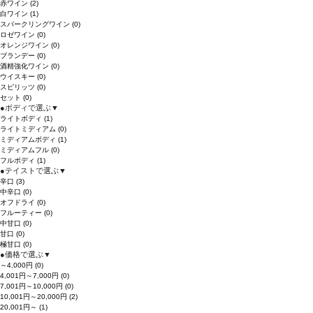
赤ワイン
(2)
白ワイン
(1)
スパークリングワイン
(0)
ロゼワイン
(0)
オレンジワイン
(0)
ブランデー
(0)
酒精強化ワイン
(0)
ウイスキー
(0)
スピリッツ
(0)
セット
(0)
●
ボディで選ぶ
▼
ライトボディ
(1)
ライトミディアム
(0)
ミディアムボディ
(1)
ミディアムフル
(0)
フルボディ
(1)
●
テイストで選ぶ
▼
辛口
(3)
中辛口
(0)
オフドライ
(0)
フルーティー
(0)
中甘口
(0)
甘口
(0)
極甘口
(0)
●
価格で選ぶ
▼
～4,000円
(0)
4,001円～7,000円
(0)
7,001円～10,000円
(0)
10,001円～20,000円
(2)
20,001円～
(1)