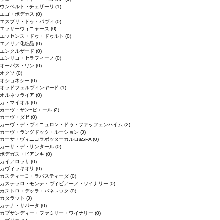
ウンベルト・チェザーリ
(1)
エゴ・ボデカス
(0)
エスプリ・ドゥ・パヴィ
(0)
エッサーヴィニャーズ
(0)
エッセンス・ドゥ・ドゥルト
(0)
エノリア化粧品
(0)
エンクルザード
(0)
エンリコ・セラフィーノ
(0)
オーパス・ワン
(0)
オクソ
(0)
オショネシー
(0)
オッドフェルヴィンヤード
(1)
オルネッライア
(0)
カ・マイオル
(0)
カーヴ・サン=ピエール
(2)
カーヴ・ダゼ
(0)
カーヴ・デ・ヴィニュロン・ドゥ・ファッフェンハイム
(2)
カーヴ・ラングドック・ルーション
(0)
カーサ・ヴィニコラボッターカルロ&SPA
(0)
カーサ・デ・サンタール
(0)
ボデガス・ビアンキ
(0)
カイアロッサ
(0)
カヴィッキオリ
(0)
カスティーヨ・ラバスティーダ
(0)
カステッロ・モンテ・ヴィビアーノ・ワイナリー
(0)
カストロ・デッラ・パネレッタ
(0)
カタラット
(0)
カテナ・サパータ
(0)
カプサンディー・ファミリー・ワイナリー
(0)