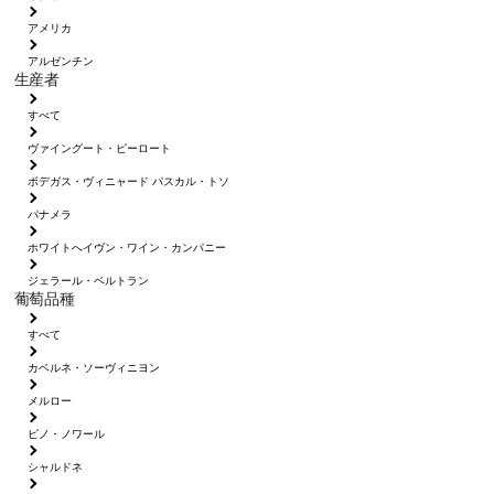
アメリカ
アルゼンチン
生産者
すべて
ヴァイングート・ピーロート
ボデガス・ヴィニャード パスカル・トソ
パナメラ
ホワイトへイヴン・ワイン・カンパニー
ジェラール・ベルトラン
葡萄品種
すべて
カベルネ・ソーヴィニヨン
メルロー
ピノ・ノワール
シャルドネ