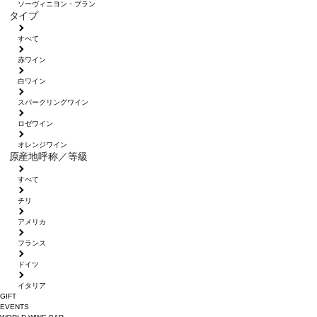
ソーヴィニヨン・ブラン
タイプ
すべて
赤ワイン
白ワイン
スパークリングワイン
ロゼワイン
オレンジワイン
原産地呼称／等級
すべて
チリ
アメリカ
フランス
ドイツ
イタリア
GIFT
EVENTS