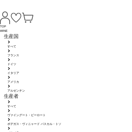
TOP
WINE
生産国
すべて
フランス
ドイツ
イタリア
アメリカ
アルゼンチン
生産者
すべて
ヴァイングート・ピーロート
ボデガス・ヴィニャード パスカル・トソ