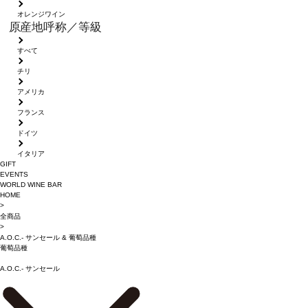
オレンジワイン
原産地呼称／等級
すべて
チリ
アメリカ
フランス
ドイツ
イタリア
GIFT
EVENTS
WORLD WINE BAR
HOME
>
全商品
>
A.O.C.- サンセール
&
葡萄品種
葡萄品種
A.O.C.- サンセール