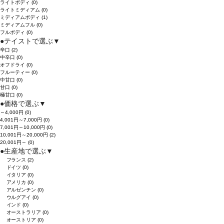
ライトボディ
(0)
ライトミディアム
(0)
ミディアムボディ
(1)
ミディアムフル
(0)
フルボディ
(0)
●
テイストで選ぶ
▼
辛口
(2)
中辛口
(0)
オフドライ
(0)
フルーティー
(0)
中甘口
(0)
甘口
(0)
極甘口
(0)
●
価格で選ぶ
▼
～4,000円
(0)
4,001円～7,000円
(0)
7,001円～10,000円
(0)
10,001円～20,000円
(2)
20,001円～
(0)
●
生産地で選ぶ
▼
フランス
(2)
ドイツ
(0)
イタリア
(0)
アメリカ
(0)
アルゼンチン
(0)
ウルグアイ
(0)
インド
(0)
オーストラリア
(0)
オーストリア
(0)