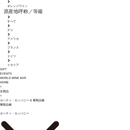
オレンジワイン
原産地呼称／等級
すべて
チリ
アメリカ
フランス
ドイツ
イタリア
GIFT
EVENTS
WORLD WINE BAR
HOME
>
全商品
>
カヘティ・カンパニー
&
葡萄品種
葡萄品種
カヘティ・カンパニー