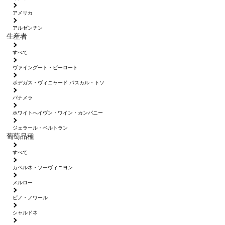
アメリカ
アルゼンチン
生産者
すべて
ヴァイングート・ピーロート
ボデガス・ヴィニャード パスカル・トソ
パナメラ
ホワイトへイヴン・ワイン・カンパニー
ジェラール・ベルトラン
葡萄品種
すべて
カベルネ・ソーヴィニヨン
メルロー
ピノ・ノワール
シャルドネ