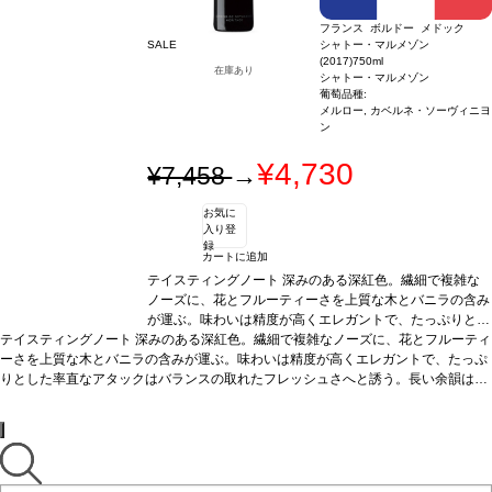
フランス ボルドー メドック
SALE
シャトー・マルメゾン
(2017)
750ml
在庫あり
シャトー・マルメゾン
葡萄品種:
メルロー, カベルネ・ソーヴィニヨ
ン
¥4,730
¥7,458
→
お気に
入り登
録
カートに追加
テイスティングノート
深みのある深紅色。繊細で複雑な
ノーズに、花とフルーティーさを上質な木とバニラの含み
が運ぶ。味わいは精度が高くエレガントで、たっぷりとし
テイスティングノート
深みのある深紅色。繊細で複雑なノーズに、花とフルーティ
た率直なアタックはバランスの取れたフレッシュさへと誘
ーさを上質な木とバニラの含みが運ぶ。味わいは精度が高くエレガントで、たっぷ
う。長い余韻は心地よく、熟したタンニンを含む後味。1
りとした率直なアタックはバランスの取れたフレッシュさへと誘う。長い余韻は心
5年程の高い熟成ポテンシャルを持ち、また若いうちから
地よく、熟したタンニンを含む後味。15年程の高い熟成ポテンシャルを持ち、また
も愉しめる逸品。
合う料理
グリルした肉、ソース添えの
若いうちからも愉しめる逸品。
肉料理、チーズの盛り合わせなどと好相性
合う料理
グリルした肉、ソース添えの肉料理、チ
葡萄品種
メル
ーズの盛り合わせなどと好相性
ロー 80%、カベルネ・ソーヴィニヨン 20%
葡萄品種
メルロー 80%、カベルネ・ソーヴィニヨ
*本ヴィンテ
ン 20%
*本ヴィンテージが在庫切れの場合、在庫があり価格が同様の場合は自動的
ージが在庫切れの場合、在庫があり価格が同様の場合は自
に次のヴィンテージに変更されます、ご了承ください。
動的に次のヴィンテージに変更されます、ご了承くださ