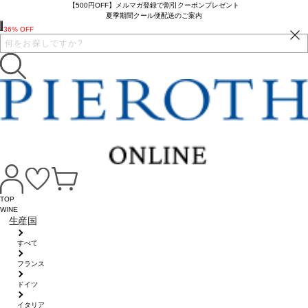
【500円OFF】メルマガ登録で割引クーポンプレゼント
夏季期間クール便配送のご案内
36% OFF
TOP
WINE
生産国
すべて
フランス
ドイツ
イタリア