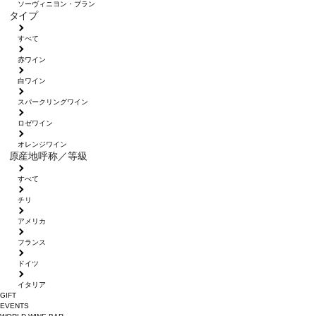
ソーヴィニヨン・ブラン
タイプ
すべて
赤ワイン
白ワイン
スパークリングワイン
ロゼワイン
オレンジワイン
原産地呼称／等級
すべて
チリ
アメリカ
フランス
ドイツ
イタリア
GIFT
EVENTS