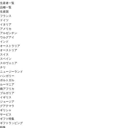
生産者一覧
品種一覧
生産国
フランス
ドイツ
イタリア
アメリカ
アルゼンチン
ウルグアイ
インド
オーストラリア
オーストリア
スイス
スペイン
スロヴェニア
チリ
ニュージーランド
ハンガリー
ポルトガル
ルーマニア
南アフリカ
ブルガリア
イギリス
ジョージア
グアテマラ
ギリシャ
サービス
ギフト特集
ギフトラッピング
特集