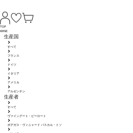
TOP
WINE
生産国
すべて
フランス
ドイツ
イタリア
アメリカ
アルゼンチン
生産者
すべて
ヴァイングート・ピーロート
ボデガス・ヴィニャード パスカル・トソ