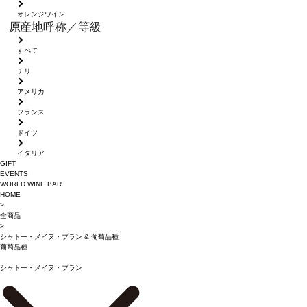
オレンジワイン
原産地呼称／等級
すべて
チリ
アメリカ
フランス
ドイツ
イタリア
GIFT
EVENTS
WORLD WINE BAR
HOME
>
全商品
>
シャトー・メイヌ・ブラン
&
葡萄品種
葡萄品種
シャトー・メイヌ・ブラン