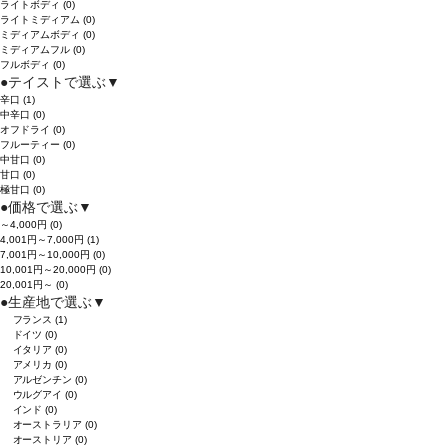
ライトボディ
(0)
ライトミディアム
(0)
ミディアムボディ
(0)
ミディアムフル
(0)
フルボディ
(0)
●
テイストで選ぶ
▼
辛口
(1)
中辛口
(0)
オフドライ
(0)
フルーティー
(0)
中甘口
(0)
甘口
(0)
極甘口
(0)
●
価格で選ぶ
▼
～4,000円
(0)
4,001円～7,000円
(1)
7,001円～10,000円
(0)
10,001円～20,000円
(0)
20,001円～
(0)
●
生産地で選ぶ
▼
フランス
(1)
ドイツ
(0)
イタリア
(0)
アメリカ
(0)
アルゼンチン
(0)
ウルグアイ
(0)
インド
(0)
オーストラリア
(0)
オーストリア
(0)