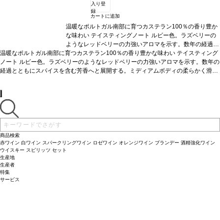
入り登
録
カートに追加
温暖なポルトガル南部に育つカステラン100％の香り豊か
な味わい
テイスティングノート
ルビー色。ラズベリーの
ようなレッドベリーの力強いアロマを示す。数年の経過と
温暖なポルトガル南部に育つカステラン100％の香り豊かな味わい
ともにスパイスを含む芳香へと展開する。ミディアムボデ
テイスティング
ノート
ルビー色。ラズベリーのようなレッドベリーの力強いアロマを示す。数年の
ィの柔らかく滑らかな味わいに、心地よい余韻の後味が続
経過とともにスパイスを含む芳香へと展開する。ミディアムボディの柔らかく滑ら
く。
合う料理
ジビエ、グリル肉、チーズなどと好相性。
かな味わいに、心地よい余韻の後味が続く。
葡萄品種
カステラン 100%
合う料理
認証
ジビエ、グリル肉、チーズ
サスティナブルHACCP
などと好相性。
葡萄品種
認証
カステラン 100%
*本ヴィンテージが在庫切れの場合、在庫があり価格
認証
サスティナブルHACCP認証
*本ヴ
ィンテージが在庫切れの場合、在庫があり価格が同様の場合は自動的に次のヴィン
が同様の場合は自動的に次のヴィンテージに変更されま
テージに変更されます、ご了承ください。
す、ご了承ください。
商品検索
赤ワイン
白ワイン
スパークリングワイン
ロゼワイン
オレンジワイン
ブランデー
酒精強化ワイン
ウイスキー
スピリッツ
セット
生産地
生産者
特集
サービス