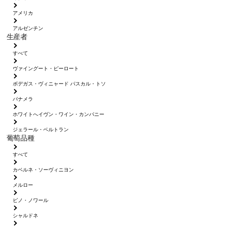
アメリカ
アルゼンチン
生産者
すべて
ヴァイングート・ピーロート
ボデガス・ヴィニャード パスカル・トソ
パナメラ
ホワイトへイヴン・ワイン・カンパニー
ジェラール・ベルトラン
葡萄品種
すべて
カベルネ・ソーヴィニヨン
メルロー
ピノ・ノワール
シャルドネ