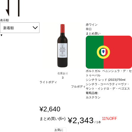
表示順
赤ワイン
新着順
辛口
まとめ買い
▼
ポルトガル ペニンシュラ・デ・セ
在庫あり
トゥーバル
3
シンチラ レッド (2023)
750ml
ライトボディ
シンチラ - コーペラティーヴァ・
フルボディ
サント・イシドロ・デ・ペゴエス
葡萄品種:
カステラン
¥2,640
¥2,343
まとめ買い(6+)
11%OFF
/ 1本
お気に