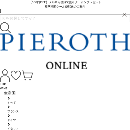
【500円OFF】メルマガ登録で割引クーポンプレゼント
夏季期間クール便配送のご案内
TOP
WINE
生産国
すべて
フランス
ドイツ
イタリア