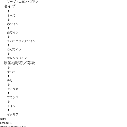
ソーヴィニヨン・ブラン
タイプ
すべて
赤ワイン
白ワイン
スパークリングワイン
ロゼワイン
オレンジワイン
原産地呼称／等級
すべて
チリ
アメリカ
フランス
ドイツ
イタリア
GIFT
EVENTS