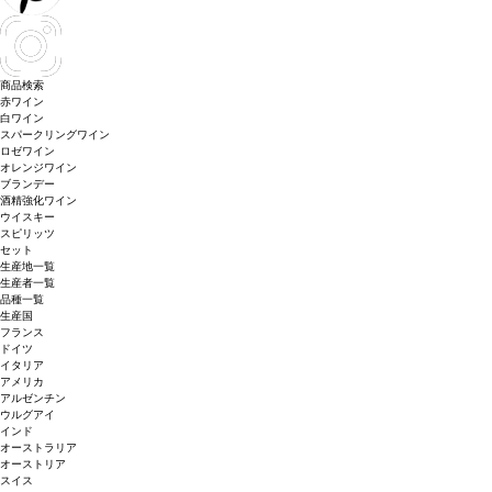
商品検索
赤ワイン
白ワイン
スパークリングワイン
ロゼワイン
オレンジワイン
ブランデー
酒精強化ワイン
ウイスキー
スピリッツ
セット
生産地一覧
生産者一覧
品種一覧
生産国
フランス
ドイツ
イタリア
アメリカ
アルゼンチン
ウルグアイ
インド
オーストラリア
オーストリア
スイス