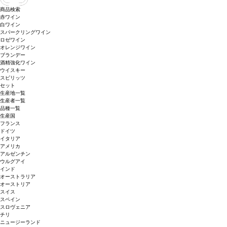
商品検索
赤ワイン
白ワイン
スパークリングワイン
ロゼワイン
オレンジワイン
ブランデー
酒精強化ワイン
ウイスキー
スピリッツ
セット
生産地一覧
生産者一覧
品種一覧
生産国
フランス
ドイツ
イタリア
アメリカ
アルゼンチン
ウルグアイ
インド
オーストラリア
オーストリア
スイス
スペイン
スロヴェニア
チリ
ニュージーランド