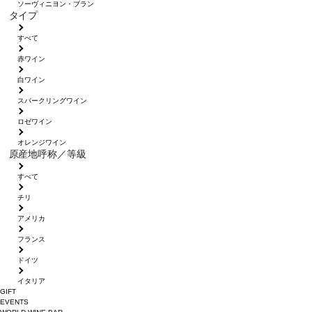
ソーヴィニヨン・ブラン
タイプ
すべて
赤ワイン
白ワイン
スパークリングワイン
ロゼワイン
オレンジワイン
原産地呼称／等級
すべて
チリ
アメリカ
フランス
ドイツ
イタリア
GIFT
EVENTS