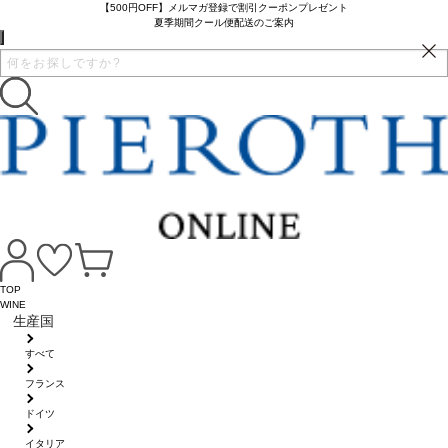
【500円OFF】メルマガ登録で割引クーポンプレゼント
夏季期間クール便配送のご案内
TOP
WINE
生産国
すべて
フランス
ドイツ
イタリア