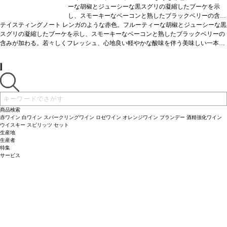
ーな胡椒とジューシーな黒スグリの凝縮したブーケを示
し、スモーキーなベーコンと熟したブラックベリーの含み
テイスティングノート
レンガのような赤色。フルーティーな胡椒とジューシーな黒
が加わる。若々しくフレッシュ、心地良い軽やかな酸味を
スグリの凝縮したブーケを示し、スモーキーなベーコンと熟したブラックベリーの
伴う美味しい一本。
合う料理
煮込み肉、スパイスの効い
含みが加わる。若々しくフレッシュ、心地良い軽やかな酸味を伴う美味しい一本。
たパスタなどと好相性
葡萄品種
シュペートブルグンダー
合う料理
煮込み肉、スパイスの効いたパスタなどと好相性
*本ヴィンテージが在庫切れの場合、在庫があり価格が同
葡萄品種
シュペートブ
ルグンダー
*本ヴィンテージが在庫切れの場合、在庫があり価格が同様の場合は自
様の場合は自動的に次のヴィンテージに変更されます、ご
動的に次のヴィンテージに変更されます、ご了承ください。
了承ください。
商品検索
赤ワイン
白ワイン
スパークリングワイン
ロゼワイン
オレンジワイン
ブランデー
酒精強化ワイン
ウイスキー
スピリッツ
セット
生産地
生産者
特集
サービス