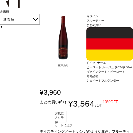
表示順
赤ワイン
新着順
フルーティー
まとめ買い
▼
ドイツ ナーエ
在庫あり
ピーロート ルージュ (2024)
750ml
ヴァイングート・ピーロート
葡萄品種:
シュペートブルグンダー
¥3,960
¥3,564
まとめ買い(6+)
10%OFF
/ 1本
お気に
入り登
録
カートに追加
テイスティングノート
レンガのような赤色。フルーティ