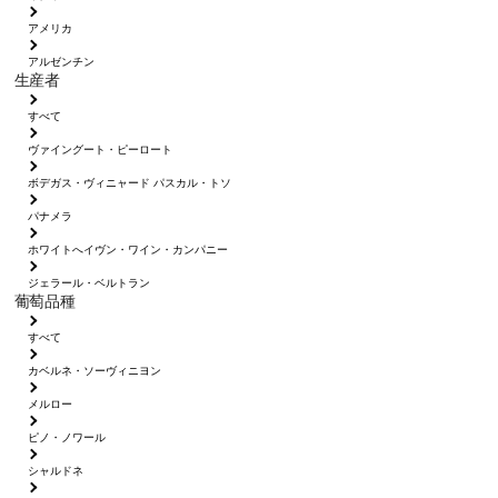
アメリカ
アルゼンチン
生産者
すべて
ヴァイングート・ピーロート
ボデガス・ヴィニャード パスカル・トソ
パナメラ
ホワイトへイヴン・ワイン・カンパニー
ジェラール・ベルトラン
葡萄品種
すべて
カベルネ・ソーヴィニヨン
メルロー
ピノ・ノワール
シャルドネ