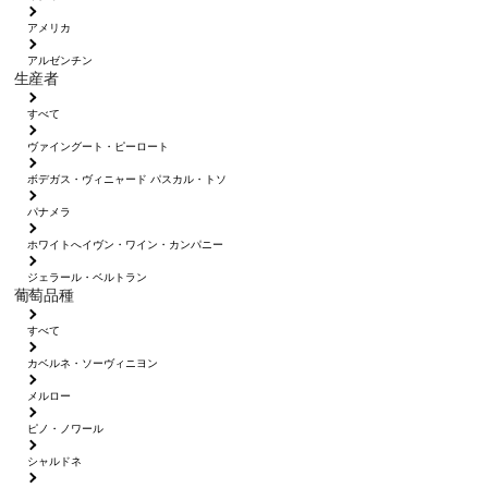
アメリカ
アルゼンチン
生産者
すべて
ヴァイングート・ピーロート
ボデガス・ヴィニャード パスカル・トソ
パナメラ
ホワイトへイヴン・ワイン・カンパニー
ジェラール・ベルトラン
葡萄品種
すべて
カベルネ・ソーヴィニヨン
メルロー
ピノ・ノワール
シャルドネ