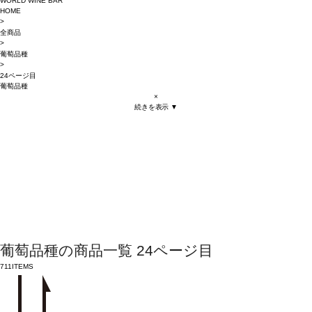
WORLD WINE BAR
HOME
>
全商品
>
葡萄品種
>
24ページ目
葡萄品種
×
続きを表示 ▼
葡萄品種の商品一覧 24ページ目
711
ITEMS