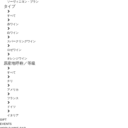
ソーヴィニヨン・ブラン
タイプ
すべて
赤ワイン
白ワイン
スパークリングワイン
ロゼワイン
オレンジワイン
原産地呼称／等級
すべて
チリ
アメリカ
フランス
ドイツ
イタリア
GIFT
EVENTS