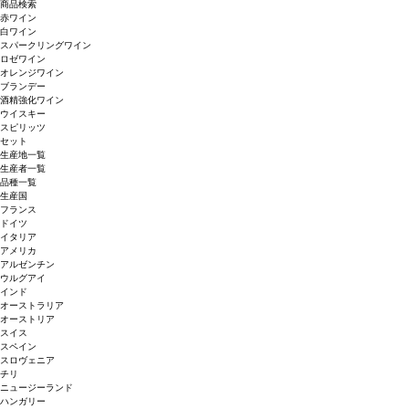
商品検索
赤ワイン
白ワイン
スパークリングワイン
ロゼワイン
オレンジワイン
ブランデー
酒精強化ワイン
ウイスキー
スピリッツ
セット
生産地一覧
生産者一覧
品種一覧
生産国
フランス
ドイツ
イタリア
アメリカ
アルゼンチン
ウルグアイ
インド
オーストラリア
オーストリア
スイス
スペイン
スロヴェニア
チリ
ニュージーランド
ハンガリー