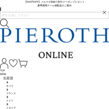
【500円OFF】メルマガ登録で割引クーポンプレゼント
夏季期間クール便配送のご案内
TOP
WINE
生産国
すべて
フランス
ドイツ
イタリア