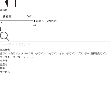
表示順
新着順
◀︎ 前のページ
21
22
23
▼
24
商品検索
赤ワイン
白ワイン
スパークリングワイン
ロゼワイン
オレンジワイン
ブランデー
酒精強化ワイン
ウイスキー
スピリッツ
セット
生産地
生産者
特集
サービス