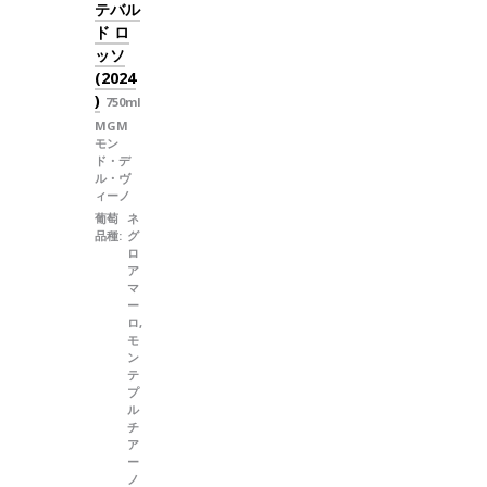
テバル
ド ロ
ッソ
(2024
)
750ml
MGM
モン
ド・デ
ル・ヴ
ィーノ
葡萄
ネ
品種:
グ
ロ
ア
マ
ー
ロ,
モ
ン
テ
プ
ル
チ
ア
ー
ノ