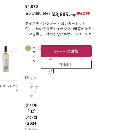
¥4,070
¥3,685
9%OFF
まとめ買い(6+)
/ 1本
テイスティングノート
濃いガーネット
色。小粒の赤果実やイチジクの魅惑的なア
ロマを示し、軽やかなバルサミコのニュア
ンスを伴う。素晴らしくバランスの取れた
味わいが広がり、魅力的なアーモンドを含
白
辛口
ま
む余韻が続く。
合う料理
煮込んだラムラ
カートに追加
ワ
と
ック、豚肉のラグーソースパルタ、ロース
イ
め
ト肉などと好相性
葡萄品種
ネグロアマー
ン
在庫あり
買
ロ、モンテプルチアーノ
*本ヴィンテージ
い
が在庫切れの場合、在庫があり価格が同様
の場合は自動的に次のヴィンテージに変更
イタ
されます、ご了承ください。
リ
トボ
フルボデ
ア プ
ィ
ーリ
ア
テバル
ド ビ
アンコ
(2024
)
750ml