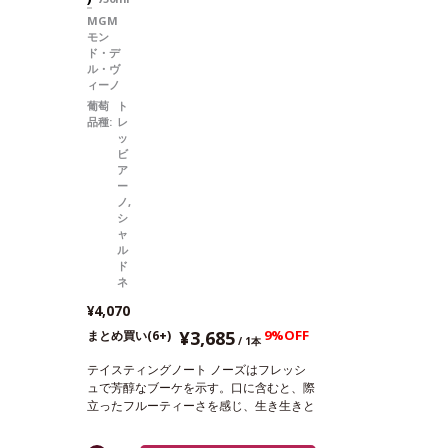
MGM
モン
ド・デ
ル・ヴ
ィーノ
葡萄
ト
品種:
レ
ッ
ビ
ア
ー
ノ,
シ
ャ
ル
ド
ネ
¥4,070
¥3,685
9%OFF
まとめ買い(6+)
/ 1本
テイスティングノート
ノーズはフレッシ
ュで芳醇なブーケを示す。口に含むと、際
立ったフルーティーさを感じ、生き生きと
して素晴らしく爽やか。心地良い余韻のフ
ィニッシュが続く。
合う料理
青魚、トマ