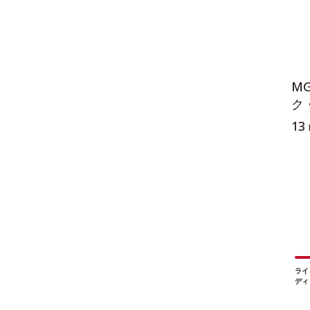
M
ク
13
ライ
ディ