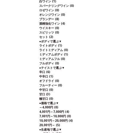
白ワイン
(1)
スパークリングワイン
(0)
ロゼワイン
(0)
オレンジワイン
(0)
ブランデー
(8)
酒精強化ワイン
(4)
ウイスキー
(0)
スピリッツ
(0)
セット
(2)
●
ボディで選ぶ
▼
ライトボディ
(1)
ライトミディアム
(0)
ミディアムボディ
(1)
ミディアムフル
(0)
フルボディ
(0)
●
テイストで選ぶ
▼
辛口
(6)
中辛口
(1)
オフドライ
(0)
フルーティー
(0)
中甘口
(0)
甘口
(3)
極甘口
(0)
●
価格で選ぶ
▼
～4,000円
(0)
4,001円～7,000円
(4)
7,001円～10,000円
(0)
10,001円～20,000円
(4)
20,001円～
(5)
●
生産地で選ぶ
▼