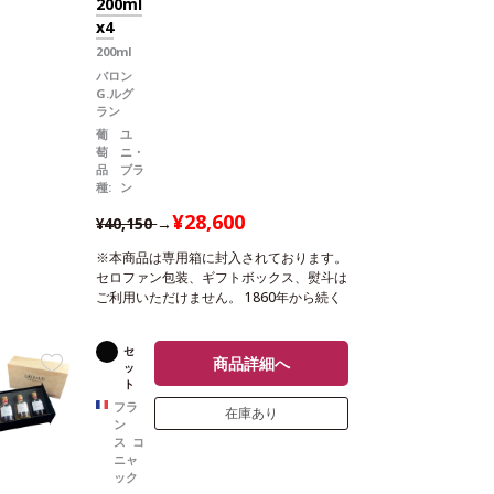
200ml
x4
200ml
バロン
G.ルグ
ラン
葡
ユ
萄
ニ・
品
ブラ
種:
ン
¥28,600
¥40,150
→
※本商品は専用箱に封入されております。
セロファン包装、ギフトボックス、熨斗は
ご利用いただけません。 1860年から続く
伝統を重んじるコニャックメーカーの限定
特別セット。
本セットにはアルマニャッ
セ
ク（1974,1984,1994,2004）が各1本ずつ
商品詳細へ
ッ
含まれています。
※本商品は梱包済のセ
ト
ット商品のため、以下は承れません。 ・
フラ
在庫あり
商品をバラして別梱包 ・商品を別配送先
ン
へ送る ・セット内の一部商品を外す ・商
ス コ
品のギフト梱包（無料ラッピング含む）
ニャ
ック