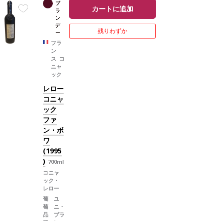
ブ
トとバジルのブルスケッタ、シーフードパ
カートに追加
ラ
スタ、シーザーサラダなどと好相性
葡萄
ン
品種
トレッビアーノ 80%、シャルドネ 2
デ
残りわずか
0%
*本ヴィンテージが在庫切れの場合、
ー
在庫があり価格が同様の場合は自動的に次
フラ
のヴィンテージに変更されます、ご了承く
ン
ださい。
ス コ
ニャ
ック
レロー
コニャ
ック
ファ
ン・ボ
ワ
(1995
)
700ml
コニャ
ック・
レロー
葡
ユ
萄
ニ・
品
ブラ