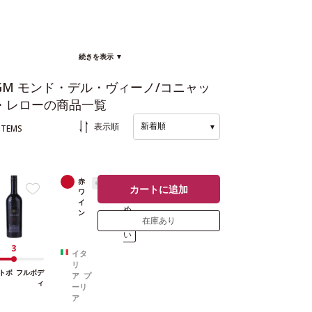
続きを表示 ▼
GM モンド・デル・ヴィーノ/コニャッ
・レローの商品一覧
新着順
表示順
▼
ITEMS
赤
中辛口
ま
カートに追加
ワ
と
イ
め
ン
在庫あり
買
い
3
イタ
リ
トボ
フルボデ
ア プ
ィ
ーリ
ア