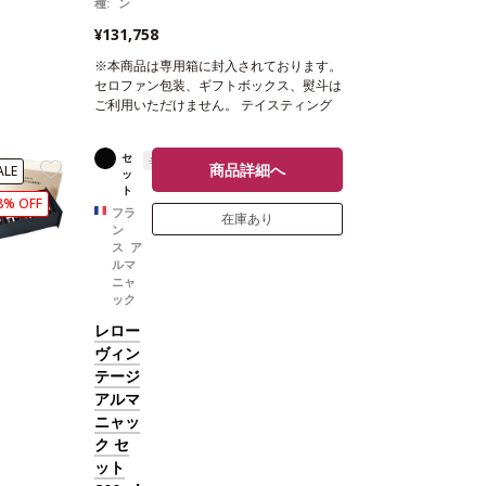
種:
ン
¥131,758
※本商品は専用箱に封入されております。
セロファン包装、ギフトボックス、熨斗は
ご利用いただけません。
テイスティング
ノート
ドライハーブ、くるみ、ドライフ
ルーツなどの複雑なアロマを示す。口に含
セ
辛口
むと、長い余韻が続き、柑橘類の含みを伴
商品詳細へ
ALE
ッ
う。
合う料理
食後酒として
葡萄品種
10
ト
0% ユニ・ブラン
8% OFF
フラ
在庫あり
ン
ス ア
ルマ
ニャ
ック
レロー
ヴィン
テージ
アルマ
ニャッ
ク セ
ット