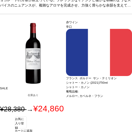
る。
パイスのニュアンスが、複雑なアロマを完成させ、力強く滑らかな余韻を支えてい
葡萄品種
メルロー 74%、カベルネ・フラン 26%
る。上質で繊細なタンニンが、クリーミーで長く続く口当たりを生み出し、石灰岩
台地がミネラルを与え、美しいバランスと生き生きとした味わいをもたらしてい
る。
葡萄品種
メルロー 74%、カベルネ・フラン 26%
赤ワイン
辛口
フランス ボルドー サン・テミリオン
シャトー・カノン (2021)
750ml
シャトー・カノン
SALE
葡萄品種:
在庫あり
メルロー, カベルネ・フラン
¥24,860
¥28,380
→
お気に
入り登
録
カートに追加