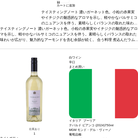
録
カートに追加
テイスティングノート
濃いガーネット色。小粒の赤果実
やイチジクの魅惑的なアロマを示し、軽やかなバルサミコ
のニュアンスを伴う。素晴らしくバランスの取れた味わい
テイスティングノート
濃いガーネット色。小粒の赤果実やイチジクの魅惑的なアロ
が広がり、魅力的なアーモンドを含む余韻が続く。
合う
マを示し、軽やかなバルサミコのニュアンスを伴う。素晴らしくバランスの取れた
料理
煮込んだラムラック、豚肉のラグーソースパルタ、
味わいが広がり、魅力的なアーモンドを含む余韻が続く。
ロースト肉などと好相性
葡萄品種
合う料理
ネグロアマーロ、モン
煮込んだラム
ラック、豚肉のラグーソースパルタ、ロースト肉などと好相性
テプルチアーノ
*本ヴィンテージが在庫切れの場合、在庫
葡萄品種
ネグロア
マーロ、モンテプルチアーノ
があり価格が同様の場合は自動的に次のヴィンテージに変
*本ヴィンテージが在庫切れの場合、在庫があり価格
が同様の場合は自動的に次のヴィンテージに変更されます、ご了承ください。
更されます、ご了承ください。
白ワイン
辛口
まとめ買い
イタリア プーリア
テバルド ビアンコ (2024)
750ml
在庫あり
MGM モンド・デル・ヴィーノ
1
葡萄品種: