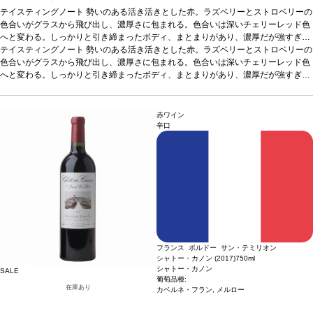
テイスティングノート
勢いのある活き活きとした赤。ラズベリーとストロベリーの
色合いがグラスから飛び出し、濃厚さに包まれる。色合いは深いチェリーレッド色
へと変わる。しっかりと引き締まったボディ、まとまりがあり、濃厚だが強すぎな
い。ミットパレットはコントロールされたテンションと高い精度を示し、オレンジ
テイスティングノート
勢いのある活き活きとした赤。ラズベリーとストロベリーの
の花の輝きと、蜂蜜というよりアーモンドに近いほのかな甘さが活気づく。フルー
色合いがグラスから飛び出し、濃厚さに包まれる。色合いは深いチェリーレッド色
ティー、花、ハーブ、スモーキーさの見事なバランスに、万華鏡のような複雑さが
へと変わる。しっかりと引き締まったボディ、まとまりがあり、濃厚だが強すぎな
印象的。探求し愉しむように誘われる。
い。ミットパレットはコントロールされたテンションと高い精度を示し、オレンジ
葡萄品種
71% メルロー、29% カベルネ・
フラン
の花の輝きと、蜂蜜というよりアーモンドに近いほのかな甘さが活気づく。フルー
ティー、花、ハーブ、スモーキーさの見事なバランスに、万華鏡のような複雑さが
赤ワイン
印象的。探求し愉しむように誘われる。
葡萄品種
71% メルロー、29% カベルネ・
辛口
フラン
フランス ボルドー サン・テミリオン
シャトー・カノン (2017)
750ml
シャトー・カノン
SALE
葡萄品種:
在庫あり
カベルネ・フラン, メルロー