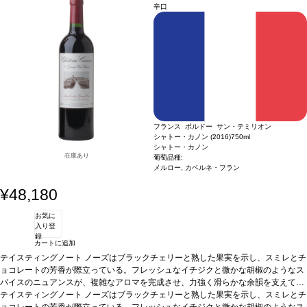
フラン
辛口
フランス ボルドー サン・テミリオン
シャトー・カノン (2016)
750ml
シャトー・カノン
在庫あり
葡萄品種:
メルロー, カベルネ・フラン
¥48,180
お気に
入り登
録
カートに追加
テイスティングノート
ノーズはブラックチェリーと熟した果実を示し、スミレとチ
ョコレートの芳香が際立っている。フレッシュなイチジクと微かな胡椒のようなス
パイスのニュアンスが、複雑なアロマを完成させ、力強く滑らかな余韻を支えてい
る。上質で繊細なタンニンが、クリーミーで長く続く口当たりを生み出し、石灰岩
テイスティングノート
ノーズはブラックチェリーと熟した果実を示し、スミレとチ
台地がミネラルを与え、美しいバランスと生き生きとした味わいをもたらしてい
ョコレートの芳香が際立っている。フレッシュなイチジクと微かな胡椒のようなス