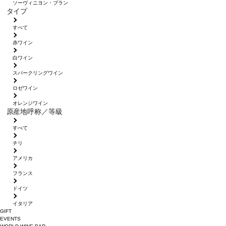
ソーヴィニヨン・ブラン
タイプ
すべて
赤ワイン
白ワイン
スパークリングワイン
ロゼワイン
オレンジワイン
原産地呼称／等級
すべて
チリ
アメリカ
フランス
ドイツ
イタリア
GIFT
EVENTS