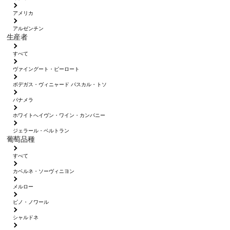
アメリカ
アルゼンチン
生産者
すべて
ヴァイングート・ピーロート
ボデガス・ヴィニャード パスカル・トソ
パナメラ
ホワイトへイヴン・ワイン・カンパニー
ジェラール・ベルトラン
葡萄品種
すべて
カベルネ・ソーヴィニヨン
メルロー
ピノ・ノワール
シャルドネ