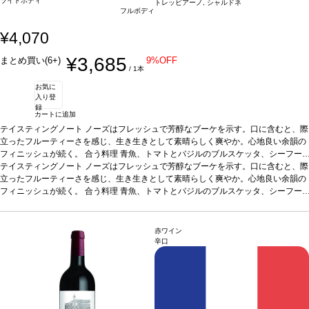
ライトボディ
トレッビアーノ, シャルドネ
フルボディ
¥4,070
¥3,685
まとめ買い(6+)
9%OFF
/ 1本
お気に
入り登
録
カートに追加
テイスティングノート
ノーズはフレッシュで芳醇なブーケを示す。口に含むと、際
立ったフルーティーさを感じ、生き生きとして素晴らしく爽やか。心地良い余韻の
フィニッシュが続く。
合う料理
青魚、トマトとバジルのブルスケッタ、シーフー
ドパスタ、シーザーサラダなどと好相性
テイスティングノート
ノーズはフレッシュで芳醇なブーケを示す。口に含むと、際
葡萄品種
トレッビアーノ 80%、シャルド
ネ 20%
立ったフルーティーさを感じ、生き生きとして素晴らしく爽やか。心地良い余韻の
*本ヴィンテージが在庫切れの場合、在庫があり価格が同様の場合は自動的
に次のヴィンテージに変更されます、ご了承ください。
フィニッシュが続く。
合う料理
青魚、トマトとバジルのブルスケッタ、シーフー
ドパスタ、シーザーサラダなどと好相性
葡萄品種
トレッビアーノ 80%、シャルド
ネ 20%
*本ヴィンテージが在庫切れの場合、在庫があり価格が同様の場合は自動的
に次のヴィンテージに変更されます、ご了承ください。
赤ワイン
辛口