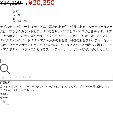
¥20,350
¥24,200
→
お気に
入り登
録
カートに追加
テイスティングノート
ミディアム～深みのある色。特徴のあるフルーティーなノー
ズは、ブラックカラントとチェリーの含み、バニラとスパイスの含みを示す。ミデ
ィアムボディ、バランスがとれてフルーティー、エレガントだが、がっしりとした
タンニンを伴う、程良いウェイトと濃縮を示す。しっかりとした後味で優れた熟成
テイスティングノート
ミディアム～深みのある色。特徴のあるフルーティーなノー
ポテンシャルを感じさせる。JKW
ズは、ブラックカラントとチェリーの含み、バニラとスパイスの含みを示す。ミデ
葡萄品種
77% メルロー、23% カベルネ・フラン
ィアムボディ、バランスがとれてフルーティー、エレガントだが、がっしりとした
タンニンを伴う、程良いウェイトと濃縮を示す。しっかりとした後味で優れた熟成
ポテンシャルを感じさせる。JKW
葡萄品種
77% メルロー、23% カベルネ・フラン
商品検索
赤ワイン
白ワイン
スパークリングワイン
ロゼワイン
オレンジワイン
ブランデー
酒精強化ワイン
ウイスキー
スピリッツ
セット
生産地
生産者
特集
サービス