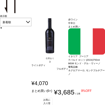
表示順
赤ワイン
新着順
中辛口
まとめ買い
▼
イタリア プーリア
在庫あり
テバルド ロッソ (2024)
750ml
3
MGM モンド・デル・ヴィーノ
ライトボディ
葡萄品種:
フルボディ
ネグロアマーロ, モンテプルチアー
ノ
¥4,070
¥3,685
まとめ買い(6+)
9%OFF
/ 1本
お気に
入り登