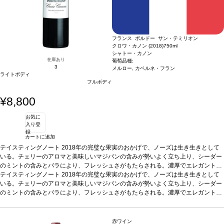
フランス ボルドー サン・テミリオン
クロワ・カノン (2018)
750ml
シャトー・カノン
在庫あり
葡萄品種:
3
メルロー, カベルネ・フラン
ライトボディ
フルボディ
¥8,800
お気に
入り登
録
カートに追加
テイスティングノート
2018年の完璧な果実のおかげで、ノーズは生き生きとして
いる。チェリーのアロマと美味しいマジパンの含みが勢いよく立ち上り、シーダー
のミントの含みとバラにより、フレッシュさがもたらされる。濃厚でエレガントな
フルボディ、傑出したバランスは深みと素晴らしい密度を表す。味わいは幅広く、
テイスティングノート
2018年の完璧な果実のおかげで、ノーズは生き生きとして
洗練されたタンニンは滑らかで、タルトのようなピリッとした甘味も感じる。力強
いる。チェリーのアロマと美味しいマジパンの含みが勢いよく立ち上り、シーダー
さと優美さを備えている、見事な一本。
のミントの含みとバラにより、フレッシュさがもたらされる。濃厚でエレガントな
葡萄品種
65% メルロー、35% カベルネ・
フラン
フルボディ、傑出したバランスは深みと素晴らしい密度を表す。味わいは幅広く、
洗練されたタンニンは滑らかで、タルトのようなピリッとした甘味も感じる。力強
さと優美さを備えている、見事な一本。
葡萄品種
65% メルロー、35% カベルネ・
赤ワイン