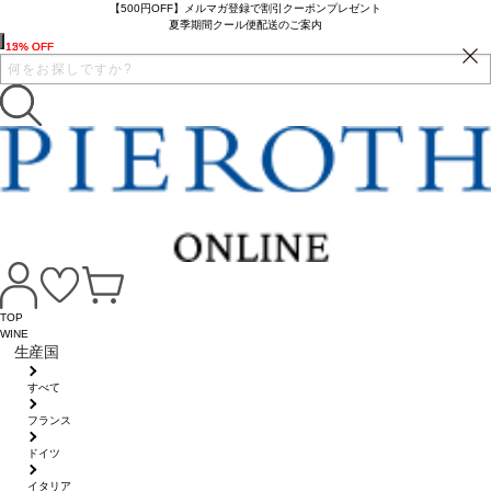
【500円OFF】メルマガ登録で割引クーポンプレゼント
夏季期間クール便配送のご案内
12% OFF
15% OFF
TOP
WINE
生産国
すべて
フランス
ドイツ
イタリア