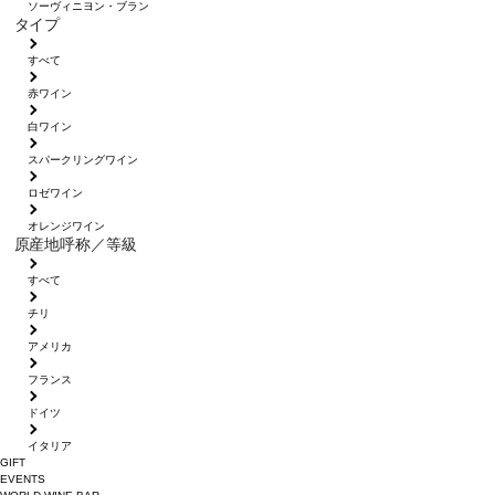
ソーヴィニヨン・ブラン
タイプ
すべて
赤ワイン
白ワイン
スパークリングワイン
ロゼワイン
オレンジワイン
原産地呼称／等級
すべて
チリ
アメリカ
フランス
ドイツ
イタリア
GIFT
EVENTS