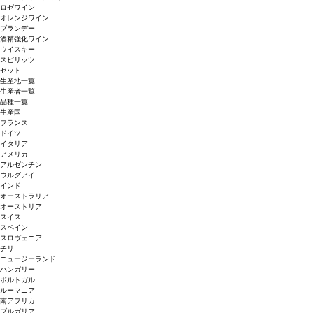
ロゼワイン
オレンジワイン
ブランデー
酒精強化ワイン
ウイスキー
スピリッツ
セット
生産地一覧
生産者一覧
品種一覧
生産国
フランス
ドイツ
イタリア
アメリカ
アルゼンチン
ウルグアイ
インド
オーストラリア
オーストリア
スイス
スペイン
スロヴェニア
チリ
ニュージーランド
ハンガリー
ポルトガル
ルーマニア
南アフリカ
ブルガリア