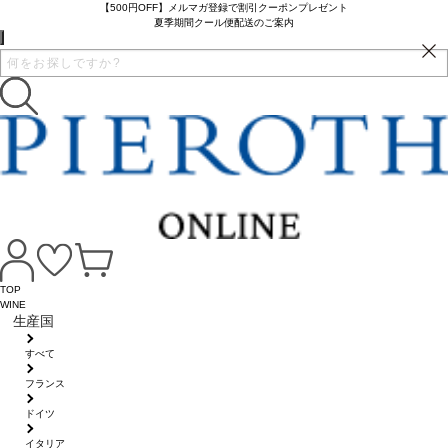
【500円OFF】メルマガ登録で割引クーポンプレゼント
夏季期間クール便配送のご案内
TOP
WINE
生産国
すべて
フランス
ドイツ
イタリア