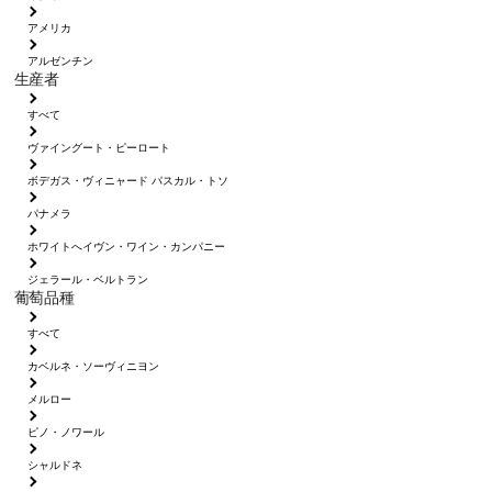
アメリカ
アルゼンチン
生産者
すべて
ヴァイングート・ピーロート
ボデガス・ヴィニャード パスカル・トソ
パナメラ
ホワイトへイヴン・ワイン・カンパニー
ジェラール・ベルトラン
葡萄品種
すべて
カベルネ・ソーヴィニヨン
メルロー
ピノ・ノワール
シャルドネ